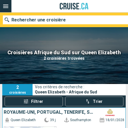
Rechercher une croisière
Nos destinations
Croisières Afrique du Sud sur Queen Elizabeth
2 croisières trouvées
Mois de départ
Ports
Compagnies
2
Vos critères de recherche :
Rechercher
Queen Elizabeth - Afrique du Sud
croisières
Filtrer
Trier
ROYAUME-UNI, PORTUGAL, TENERIFE, SAINT VINCENT-ET-LES-GRENADINES, AFRIQUE DU SUD, RÉUNION, MAURICE, MALAISIE, SINGAPOUR
Queen Elizabeth
39 j
Southampton
18/01/2028