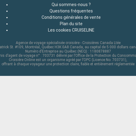
Qui sommes-nous ?
Questions fréquentes
Conditions générales de vente
Plan du site
Les cookies CRUISELINE
Agence de voyage spécialisée croisière - Croisières Canada Ltée
atrick St. #109, Montréal, Québec H3K 0A8 Canada, au capital de 5 000 dollars ca
Numéro d’Entreprise au Québec (NEQ) : 1180878887
is d’agent de voyage n° : 703731 délivré par l’Office de la Protection du Consomm
Croisière Online est un organisme agréé par l’OPC (Licence No. 703731),
offrant à chaque voyageur une protection claire, fiable et entièrement réglementée