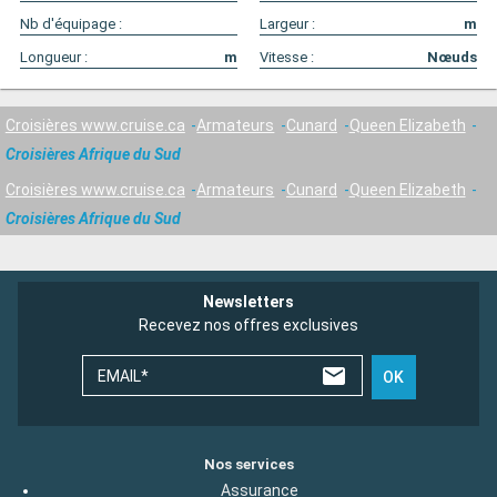
Nb d'équipage :
Largeur :
m
Longueur :
m
Vitesse :
Nœuds
Croisières www.cruise.ca
Armateurs
Cunard
Queen Elizabeth
Croisières Afrique du Sud
Croisières www.cruise.ca
Armateurs
Cunard
Queen Elizabeth
Croisières Afrique du Sud
Newsletters
Recevez nos offres exclusives
EMAIL*
OK
Nos services
Assurance