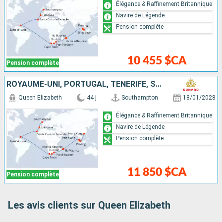
Élégance & Raffinement Britannique
Navire de Légende
Pension complète
10 455 $CA
Pension complète
ROYAUME-UNI, PORTUGAL, TENERIFE, SAINT VINCENT-ET-LES-GRENADINES, AFRIQUE DU SUD, RÉUNION, MAURICE, MALAISIE, SINGAPOUR, CHINE
Queen Elizabeth
44 j
Southampton
18/01/2028
Élégance & Raffinement Britannique
Navire de Légende
Pension complète
11 850 $CA
Pension complète
Les avis clients sur Queen Elizabeth