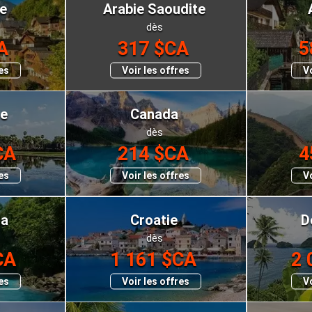
e
Arabie Saoudite
dès
A
317 $CA
5
res
Voir les offres
Vo
e
Canada
dès
CA
214 $CA
4
res
Voir les offres
Vo
ca
Croatie
D
dès
CA
1 161 $CA
2 
res
Voir les offres
Vo