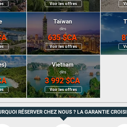
res
Voir les offres
Vo
e
Taïwan
T
dès
CA
635 $CA
8
res
Voir les offres
Vo
es)
Vietnam
dès
CA
3 992 $CA
res
Voir les offres
RQUOI RÉSERVER CHEZ NOUS ? LA GARANTIE CROIS