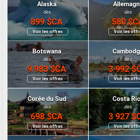
Alaska
Allemagn
dès
dès
899 $CA
580 $C
Voir les offres
Voir les off
Botswana
Cambodg
dès
dès
9 983 $CA
3 992 $
Voir les offres
Voir les off
Corée du Sud
Costa Ri
dès
dès
698 $CA
3 927 $
Voir les offres
Voir les off