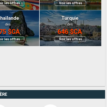
ir les offres
Voir les offres
haïlande
Turquie
dès
dès
75 $CA
646 $CA
ir les offres
Voir les offres
IÈRE