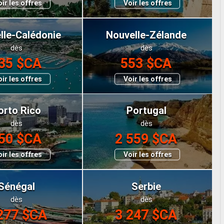
ir les offres
Voir les offres
lle-Calédonie
Nouvelle-Zélande
dès
dès
35 $CA
553 $CA
ir les offres
Voir les offres
orto Rico
Portugal
dès
dès
50 $CA
2 559 $CA
ir les offres
Voir les offres
Sénégal
Serbie
dès
dès
277 $CA
3 247 $CA