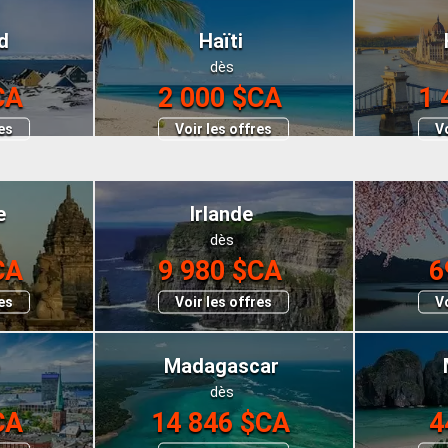
d
Haïti
dès
CA
2 000 $CA
1 
res
Voir les offres
Vo
e
Irlande
dès
CA
9 980 $CA
6
res
Voir les offres
Vo
e
Madagascar
dès
CA
14 846 $CA
4