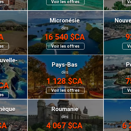
res
Voir les offres
Vo
e
Micronésie
Nouve
dès
A
16 540 $CA
9
res
Voir les offres
Vo
velle-
Pays-Bas
P
dès
1 128 $CA
7
$CA
Voir les offres
Vo
res
chèque
Roumanie
dès
CA
4 067 $CA
6 