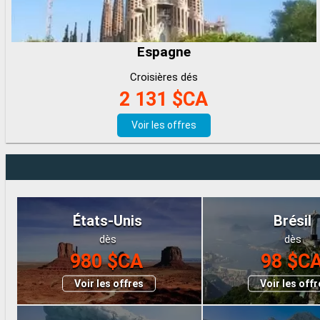
Espagne
Croisières dés
2 131 $CA
Voir les offres
États-Unis
Brésil
dès
dès
980 $CA
98 $C
Voir les offres
Voir les off