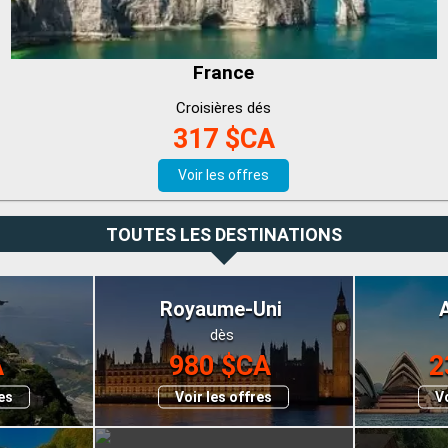
France
Croisières dés
317 $CA
Voir les offres
TOUTES LES DESTINATIONS
Royaume-Uni
dès
A
980 $CA
2
res
Voir les offres
Vo