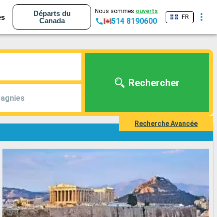
Nous sommes
ouverts
Départs du
es
FR
Canada
514 8190600
Rechercher
agnies
Recherche Avancée