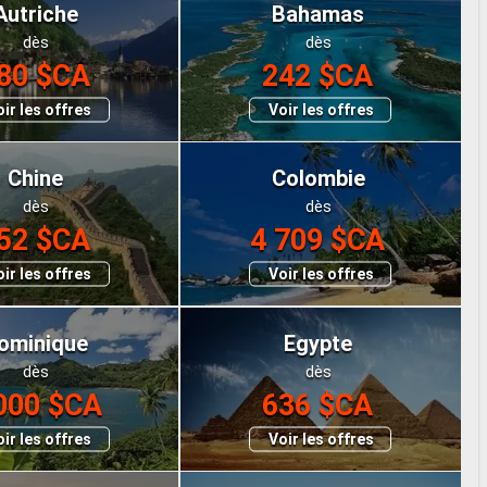
Autriche
Bahamas
dès
dès
80 $CA
242 $CA
ir les offres
Voir les offres
Chine
Colombie
dès
dès
52 $CA
4 709 $CA
ir les offres
Voir les offres
ominique
Egypte
dès
dès
000 $CA
636 $CA
ir les offres
Voir les offres