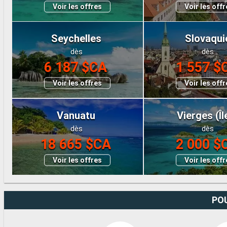
Voir les offres
Voir les off
Seychelles
Slovaqui
dès
dès
6 187 $CA
1 557 $
Voir les offres
Voir les off
Vanuatu
Vierges (Îl
dès
dès
18 665 $CA
2 000 $
Voir les offres
Voir les off
POU