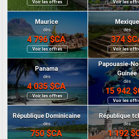
Voir les offres
Voir les off
Maurice
Mexiqu
dès
dès
4 796 $CA
374 $C
Voir les offres
Voir les off
Papouasie-Nou
Panama
Guinée
dès
dès
4 035 $CA
15 942 
Voir les offres
Voir les off
République Dominicaine
République t
dès
dès
750 $CA
1 192 $