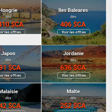
Hongrie
Iles Baleares
dès
dès
410 $CA
406 $CA
ir les offres
Voir les offres
Japon
Jordanie
dès
dès
91 $CA
636 $CA
ir les offres
Voir les offres
Malaisie
Malte
dès
dès
42 $CA
252 $CA