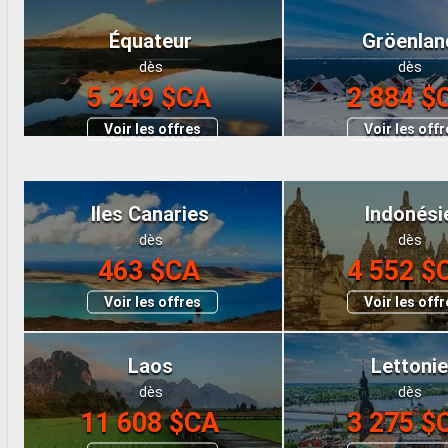
Équateur
Gröenlan
dès
dès
5 249 $CA
2 884 $
Voir les offres
Voir les off
Iles Canaries
Indonési
dès
dès
463 $CA
4 552 $
Voir les offres
Voir les off
Laos
Lettoni
dès
dès
11 608 $CA
3 275 $