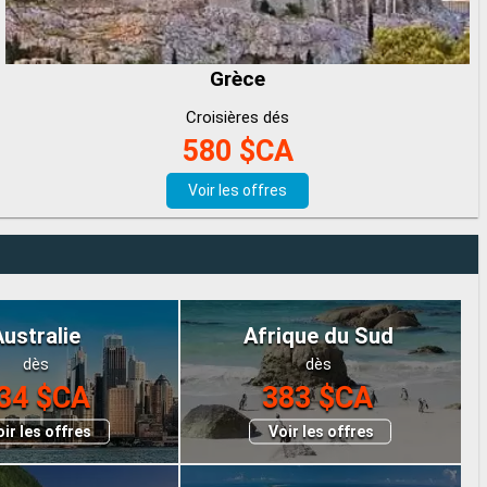
Grèce
Croisières dés
580 $CA
Voir les offres
Australie
Afrique du Sud
dès
dès
34 $CA
383 $CA
ir les offres
Voir les offres