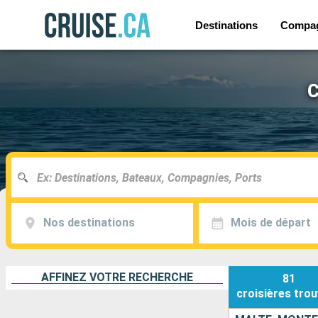
Destinations
Compag
C
Nos destinations
Mois de départ
AFFINEZ VOTRE RECHERCHE
81
croisières
trou