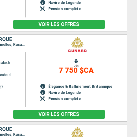
Navire de Légende
Pension complète
VOIR LES OFFRES
ORQUE
Itinéraire : Barcelone, Messine, Messine (Détroit), Le Piree - Athenes, Dardanelles, Istanbul, Dardanelles, Kusadasi, Mykonos, Katakolon, Messine (Détroit), Sorrente, Civitavecchia - Rome, La Valette, Kotor, Split, Zadar, Trieste, Dubrovnik, Messine (Détroit), Palerme, Minorque, Barcelone
zabeth
dès
7 750 $CA
andard
Élégance & Raffinement Britannique
27
Navire de Légende
Pension complète
VOIR LES OFFRES
ORQUE
Itinéraire : Barcelone, Messine (Détroit), Messine, Le Piree - Athenes, Dardanelles, Istanbul, Dardanelles, Kusadasi, Mykonos, Katakolon, Messine (Détroit), Sorrente, Civitavecchia - Rome, La Valette, Kotor, Split, Zadar, Trieste, Dubrovnik, Messine (Détroit), Palerme, Minorque, Barcelone