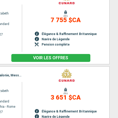
zabeth
dès
7 755 $CA
andard
Élégance & Raffinement Britannique
27
Navire de Légende
Pension complète
VOIR LES OFFRES
Itinéraire : Civitavecchia - Rome, La Valette, Kotor, Split, Zadar, Trieste, Dubrovnik, Corfou, Cephalonie, Messine (Détroit), Naples, Civitavecchia - Rome
zabeth
dès
3 651 $CA
andard
chia - Rome
Élégance & Raffinement Britannique
27
Navire de Légende