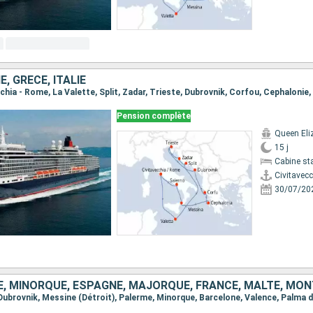
, GRÈCE, ITALIE
Pension complète
Queen Eli
15 j
Cabine st
Civitavec
30/07/20
IE, MINORQUE, ESPAGNE, MAJORQUE, FRANCE, MALTE, MO