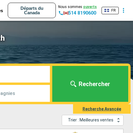
Nous sommes
ouverts
Départs du
es
FR
Canada
514 8190600
th
Rechercher
agnies
Recherche Avancée
Trier : Meilleures ventes