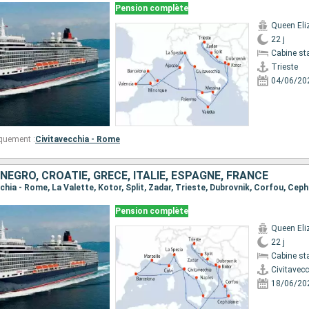
Pension complète
Queen Eli
22 j
Cabine st
Trieste
04/06/20
quement :
Civitavecchia - Rome
ÉGRO, CROATIE, GRÈCE, ITALIE, ESPAGNE, FRANCE
Pension complète
Queen Eli
22 j
Cabine st
Civitavec
18/06/20