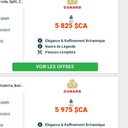
Itinéraire : Barcelone, Valence, Marseille, Ajaccio, La Spezia, Civitavecchia - Rome, La Valette, Korcula, Split, Zadar, Trieste, Dubrovnik, Corfou, Messine, Messine (Détroit), Palma de Majorque, Barcelone
zabeth
dès
5 825 $CA
andard
Élégance & Raffinement Britannique
28
Navire de Légende
Pension complète
VOIR LES OFFRES
Itinéraire : Barcelone, Minorque, Marseille, Santa Margherita, La Spezia, Civitavecchia - Rome, La Valette, Bari, Split, Zadar, Trieste, Dubrovnik, Corfou, Messine, Messine (Détroit), Naples, Barcelone
zabeth
dès
5 975 $CA
andard
Élégance & Raffinement Britannique
28