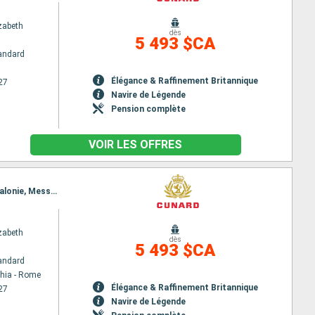
zabeth
dès
5 493 $CA
andard
Élégance & Raffinement Britannique
27
Navire de Légende
Pension complète
VOIR LES OFFRES
Itinéraire : Civitavecchia - Rome, La Valette, Kotor, Split, Zadar, Trieste, Dubrovnik, Corfou, Cephalonie, Messine (Détroit), Naples, Civitavecchia - Rome, Barcelone, Marseille, Calvi, La Spezia, Civitavecchia - Rome
zabeth
dès
5 493 $CA
andard
chia - Rome
Élégance & Raffinement Britannique
27
Navire de Légende