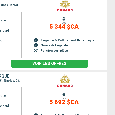
Itinéraire : Barcelone, La Valette, Kotor, Split, Zadar, Trieste, Dubrovnik, Corfou, Cephalonie, Messine (Détroit), Naples, Civitavecchia - Rome, La Spezia, Gênes, Villefranche (Nice), Ajaccio, Barcelone
zabeth
dès
5 344 $CA
andard
Élégance & Raffinement Britannique
27
Navire de Légende
Pension complète
VOIR LES OFFRES
ORQUE
Itinéraire : Barcelone, La Valette, Kotor, Split, Zadar, Trieste, Dubrovnik, Corfou, Messine (Détroit), Naples, Civitavecchia - Rome, La Spezia, Ajaccio, Palma de Majorque, Valence, Barcelone
zabeth
dès
5 692 $CA
andard