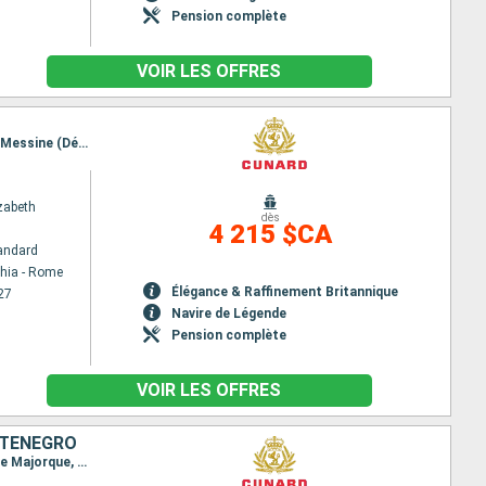
Pension complète
VOIR LES OFFRES
Itinéraire : Civitavecchia - Rome, La Valette, Split, Zadar, Trieste, Dubrovnik, Corfou, Cephalonie, Messine (Détroit), Salerne, Civitavecchia - Rome
zabeth
dès
4 215 $CA
andard
chia - Rome
Élégance & Raffinement Britannique
27
Navire de Légende
Pension complète
VOIR LES OFFRES
NTÉNÉGRO
Itinéraire : Trieste, Dubrovnik, Messine (Détroit), Palerme, Minorque, Barcelone, Valence, Palma de Majorque, Ajaccio, La Spezia, Civitavecchia - Rome, La Valette, Kotor, Split, Zadar, Trieste