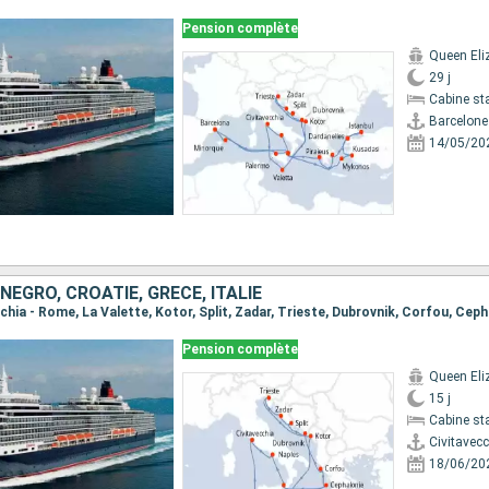
Pension complète
Queen Eli
29 j
Cabine st
Barcelone
14/05/20
ÉGRO, CROATIE, GRÈCE, ITALIE
Pension complète
Queen Eli
15 j
Cabine st
Civitavec
18/06/20