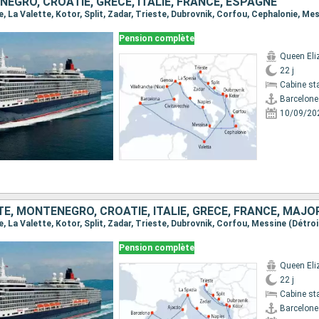
ÉGRO, CROATIE, GRÈCE, ITALIE, FRANCE, ESPAGNE
Pension complète
Queen Eli
22 j
Cabine st
Barcelone
10/09/20
E, MONTÉNÉGRO, CROATIE, ITALIE, GRÈCE, FRANCE, MAJ
Pension complète
Queen Eli
22 j
Cabine st
Barcelone