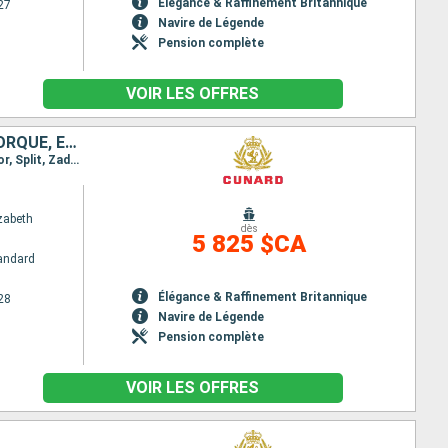
Élégance & Raffinement Britannique
27
Navire de Légende
Pension complète
VOIR LES OFFRES
MINORQUE, FRANCE, MALTE, MONTÉNÉGRO, CROATIE, ITALIE, GRÈCE, MAJORQUE, ESPAGNE
Itinéraire : Barcelone, Minorque, Marseille, Calvi, La Spezia, Civitavecchia - Rome, La Valette, Kotor, Split, Zadar, Trieste, Dubrovnik, Corfou, Messine (Détroit), Messine, Palma de Majorque, Barcelone
zabeth
dès
5 825 $CA
andard
Élégance & Raffinement Britannique
28
Navire de Légende
Pension complète
VOIR LES OFFRES