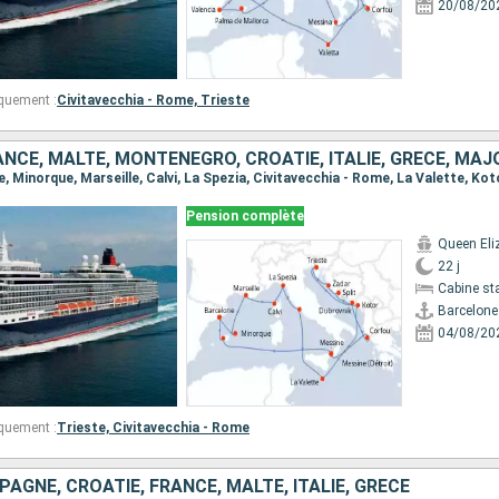
20/08/20
quement :
Civitavecchia - Rome,
Trieste
Pension complète
Queen Eli
22 j
Cabine st
Barcelone
04/08/20
quement :
Trieste,
Civitavecchia - Rome
AGNE, CROATIE, FRANCE, MALTE, ITALIE, GRÈCE