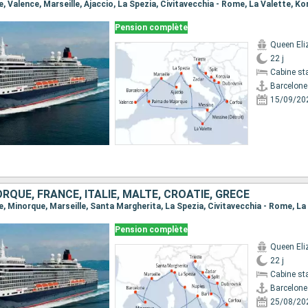
Pension complète
Queen Eli
22 j
Cabine st
Barcelone
15/09/20
RQUE, FRANCE, ITALIE, MALTE, CROATIE, GRÈCE
Pension complète
Queen Eli
22 j
Cabine st
Barcelone
25/08/20