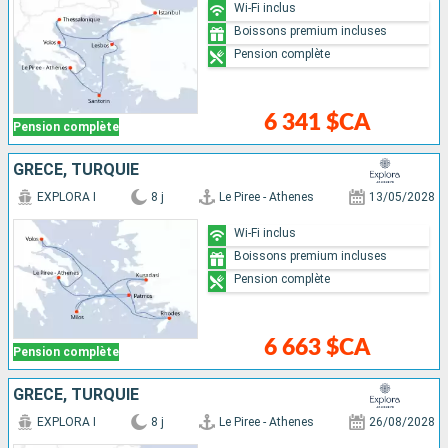
Wi-Fi inclus
Boissons premium incluses
Pension complète
6 341 $CA
Pension complète
GRÈCE, TURQUIE
EXPLORA I
8 j
Le Piree - Athenes
13/05/2028
Wi-Fi inclus
Boissons premium incluses
Pension complète
6 663 $CA
Pension complète
GRÈCE, TURQUIE
EXPLORA I
8 j
Le Piree - Athenes
26/08/2028