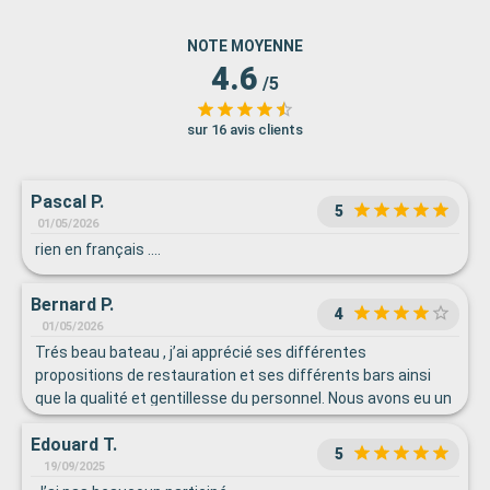
NOTE MOYENNE
4.6
/5
sur 16 avis clients
Pascal P.
5
01/05/2026
rien en français ....
Bernard P.
4
01/05/2026
Trés beau bateau , j’ai apprécié ses différentes
propositions de restauration et ses différents bars ainsi
que la qualité et gentillesse du personnel. Nous avons eu un
problème de nuisance sonore provenant d’une tuyauterie
Edouard T.
voisine survenant de manière aléatoire et qui n’a pu être
5
résolue pendant le durée de notre séjour. Mais notre suite
19/09/2025