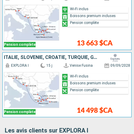
Wi-Fi inclus
Boissons premium incluses
Pension complète
13 663 $CA
Pension complète
ITALIE, SLOVÉNIE, CROATIE, TURQUIE, GRÈCE
EXPLORA I
15 j
Venise Fusina
09/09/2028
Wi-Fi inclus
Boissons premium incluses
Pension complète
14 498 $CA
Pension complète
Les avis clients sur EXPLORA I