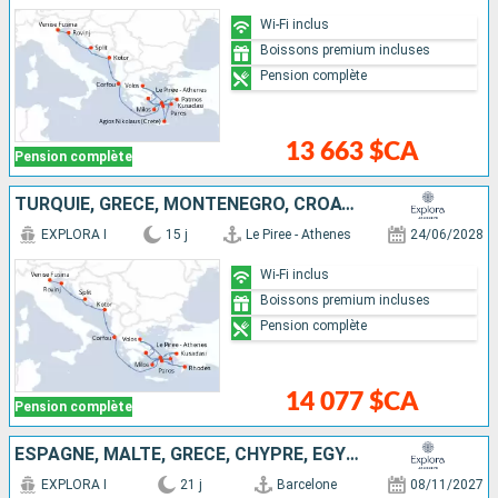
Wi-Fi inclus
Boissons premium incluses
Pension complète
13 663 $CA
Pension complète
TURQUIE, GRÈCE, MONTÉNÉGRO, CROATIE, ITALIE
EXPLORA I
15 j
Le Piree - Athenes
24/06/2028
Wi-Fi inclus
Boissons premium incluses
Pension complète
14 077 $CA
Pension complète
ESPAGNE, MALTE, GRÈCE, CHYPRE, EGYPTE, JORDANIE, ARABIE SAOUDITE
EXPLORA I
21 j
Barcelone
08/11/2027