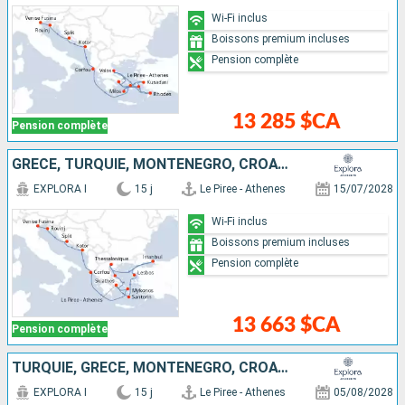
Wi-Fi inclus
Boissons premium incluses
Pension complète
13 285 $CA
Pension complète
GRÈCE, TURQUIE, MONTÉNÉGRO, CROATIE, ITALIE
EXPLORA I
15 j
Le Piree - Athenes
15/07/2028
Wi-Fi inclus
Boissons premium incluses
Pension complète
13 663 $CA
Pension complète
TURQUIE, GRÈCE, MONTÉNÉGRO, CROATIE, ITALIE
EXPLORA I
15 j
Le Piree - Athenes
05/08/2028