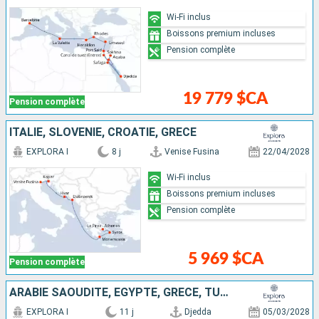
Wi-Fi inclus
Boissons premium incluses
Pension complète
19 779 $CA
Pension complète
ITALIE, SLOVÉNIE, CROATIE, GRÈCE
EXPLORA I
8 j
Venise Fusina
22/04/2028
Wi-Fi inclus
Boissons premium incluses
Pension complète
5 969 $CA
Pension complète
ARABIE SAOUDITE, EGYPTE, GRÈCE, TURQUIE
EXPLORA I
11 j
Djedda
05/03/2028