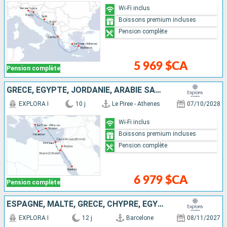
Wi-Fi inclus
Boissons premium incluses
Pension complète
5 969 $CA
Pension complète
GRÈCE, EGYPTE, JORDANIE, ARABIE SAOUDITE
EXPLORA I
10 j
Le Piree - Athenes
07/10/2028
Wi-Fi inclus
Boissons premium incluses
Pension complète
6 979 $CA
Pension complète
ESPAGNE, MALTE, GRÈCE, CHYPRE, EGYPTE, ARABIE SAOUDITE
EXPLORA I
12 j
Barcelone
08/11/2027