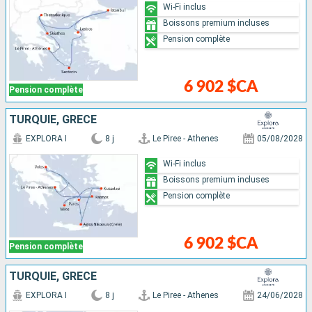
Wi-Fi inclus
Boissons premium incluses
Pension complète
6 902 $CA
Pension complète
TURQUIE, GRÈCE
EXPLORA I
8 j
Le Piree - Athenes
05/08/2028
Wi-Fi inclus
Boissons premium incluses
Pension complète
6 902 $CA
Pension complète
TURQUIE, GRÈCE
EXPLORA I
8 j
Le Piree - Athenes
24/06/2028