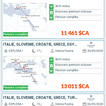
Wi-Fi inclus
Boissons premium incluses
Pension complète
11 461 $CA
Pension complète
ITALIE, SLOVÉNIE, CROATIE, GRÈCE, EGYPTE, JORDANIE, ARABIE SAOUDITE
EXPLORA I
17 j
Venise Fusina
30/09/2028
Wi-Fi inclus
Boissons premium incluses
Pension complète
13 011 $CA
Pension complète
ITALIE, SLOVÉNIE, CROATIE, GRÈCE, TURQUIE
EXPLORA I
15 j
Venise Fusina
06/05/2028