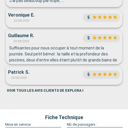
en dehors de ce problème était parfaite .
J’ai pas beaucoup participé, ….
Veronique E.
5
23/08/2025
Guillaume R.
5
23/08/2025
Suffisantes pour nous occuper à tout moment de la
journée. Seul petit bémol : la taille et la profondeur des
piscines, deux d'entre elles étant plutôt de grands bains de
pieds. C'est vraiment tout ce que l'on peut dire de mal.
Patrick S.
5
22/02/2025
VOIR TOUS LES AVIS CLIENTS DE EXPLORA I
Fiche Technique
Mise en service :
Nb de passagers :