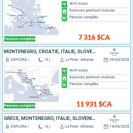
Wi-Fi inclus
Boissons premium incluses
Pension complète
7 316 $CA
Pension complète
MONTÉNÉGRO, CROATIE, ITALIE, SLOVÉNIE, GRÈCE
EXPLORA I
15 j
Le Piree - Athenes
29/04/2028
Wi-Fi inclus
Boissons premium incluses
Pension complète
11 931 $CA
Pension complète
GRÈCE, MONTÉNÉGRO, ITALIE, SLOVÉNIE, CROATIE
EXPLORA I
16 j
Le Piree - Athenes
14/04/2028