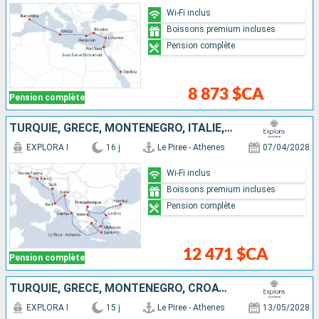
Wi-Fi inclus
Boissons premium incluses
Pension complète
8 873 $CA
Pension complète
TURQUIE, GRÈCE, MONTÉNÉGRO, ITALIE, CROATIE
EXPLORA I
16 j
Le Piree - Athenes
07/04/2028
Wi-Fi inclus
Boissons premium incluses
Pension complète
12 471 $CA
Pension complète
TURQUIE, GRÈCE, MONTÉNÉGRO, CROATIE, ITALIE
EXPLORA I
15 j
Le Piree - Athenes
13/05/2028