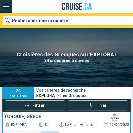
Rechercher une croisière
Nos destinations
Croisières Iles Grecques sur EXPLORA I
24 croisières trouvées
Mois de départ
Ports
Compagnies
24
Vos critères de recherche :
Rechercher
EXPLORA I - Iles Grecques
croisières
Filtrer
Trier
TURQUIE, GRÈCE
EXPLORA I
8 j
Le Piree - Athenes
07/04/2028