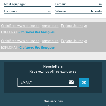
Nb d'équipage :
Largeur :
m
Longueur :
m
Vitesse :
Nœuds
Croisières www.cruise.ca
Armateurs
Explora Journeys
EXPLORA I
Croisières Iles Grecques
Croisières www.cruise.ca
Armateurs
Explora Journeys
EXPLORA I
Croisières Iles Grecques
Newsletters
Recevez nos offres exclusives
EMAIL*
OK
Nos services