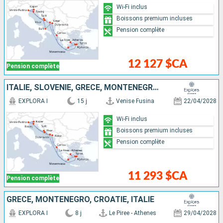
Wi-Fi inclus
Boissons premium incluses
Pension complète
12 127 $CA
Pension complète
ITALIE, SLOVÉNIE, GRÈCE, MONTÉNÉGRO, CROATIE
EXPLORA I
15 j
Venise Fusina
22/04/2028
Wi-Fi inclus
Boissons premium incluses
Pension complète
11 293 $CA
Pension complète
GRÈCE, MONTÉNÉGRO, CROATIE, ITALIE
EXPLORA I
8 j
Le Piree - Athenes
29/04/2028