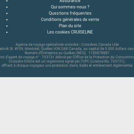
Assurance
Qui sommes-nous ?
Questions fréquentes
Conditions générales de vente
Plan du site
Les cookies CRUISELINE
Agence de voyage spécialisée croisière - Croisières Canada Ltée
atrick St. #109, Montréal, Québec H3K 0A8 Canada, au capital de 5 000 dollars ca
Numéro d’Entreprise au Québec (NEQ) : 1180878887
is d’agent de voyage n° : 703731 délivré par l’Office de la Protection du Consomm
Croisière Online est un organisme agréé par l’OPC (Licence No. 703731),
offrant à chaque voyageur une protection claire, fiable et entièrement réglementée