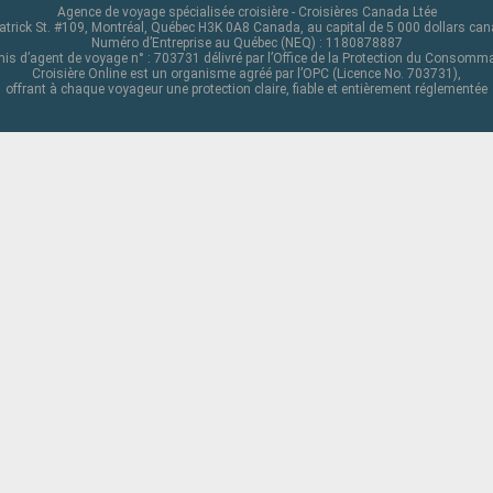
Agence de voyage spécialisée croisière - Croisières Canada Ltée
atrick St. #109, Montréal, Québec H3K 0A8 Canada, au capital de 5 000 dollars ca
Numéro d’Entreprise au Québec (NEQ) : 1180878887
is d’agent de voyage n° : 703731 délivré par l’Office de la Protection du Consomm
Croisière Online est un organisme agréé par l’OPC (Licence No. 703731),
offrant à chaque voyageur une protection claire, fiable et entièrement réglementée