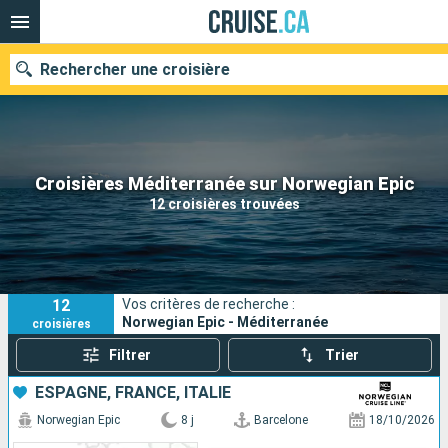
Rechercher une croisière
Nos destinations
Croisières Méditerranée sur Norwegian Epic
12 croisières trouvées
Mois de départ
Ports
Compagnies
12
Vos critères de recherche :
Rechercher
Norwegian Epic - Méditerranée
croisières
Filtrer
Trier
ESPAGNE, FRANCE, ITALIE
Norwegian Epic
8 j
Barcelone
18/10/2026