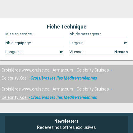
Fiche Technique
Mise en service :
Nb de passagers :
Nb d'équipage :
Largeur :
m
Longueur :
m
Vitesse :
Nœuds
Croisières www.cruise.ca
Armateurs
Celebrity Cruises
Celebrity Xcel
Croisières les Iles Méditerranéennes
Croisières www.cruise.ca
Armateurs
Celebrity Cruises
Celebrity Xcel
Croisières les Iles Méditerranéennes
Newsletters
Recevez nos offres exclusives