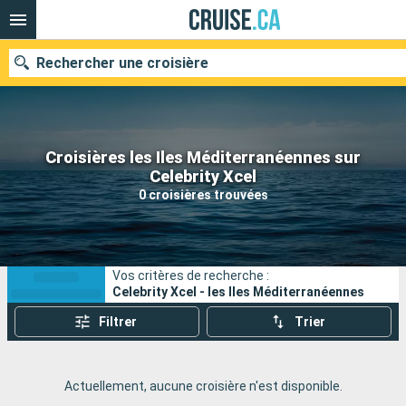
Rechercher une croisière
Croisières les Iles Méditerranéennes sur
Nos destinations
Celebrity Xcel
0 croisières trouvées
Mois de départ
Ports
Compagnies
Vos critères de recherche :
Rechercher
Celebrity Xcel - les Iles Méditerranéennes
Filtrer
Trier
Actuellement, aucune croisière n'est disponible.