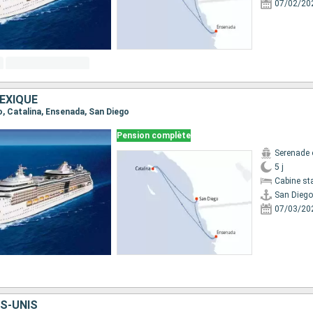
07/02/20
EXIQUE
go, Catalina, Ensenada, San Diego
Pension complète
Serenade 
5 j
Cabine st
San Diego
07/03/20
S-UNIS