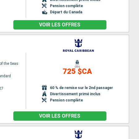
Pension complète
Départ du Canada
VOIR LES OFFRES
of the Seas
dès
725 $CA
andard
60 % de remise sur le 2nd passager
27
Divertissement primé inclus
Pension complète
VOIR LES OFFRES