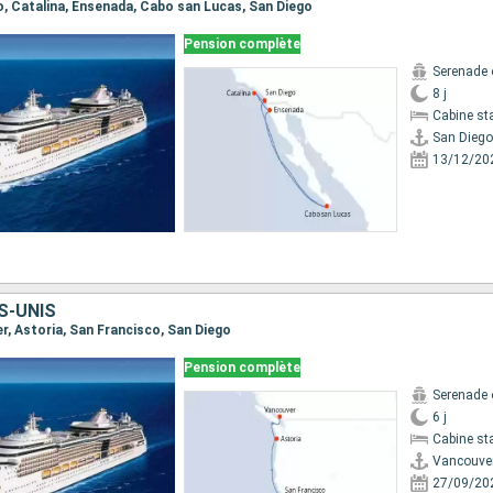
go, Catalina, Ensenada, Cabo san Lucas, San Diego
Pension complète
Serenade 
8 j
Cabine st
San Diego
13/12/20
S-UNIS
er, Astoria, San Francisco, San Diego
Pension complète
Serenade 
6 j
Cabine st
Vancouve
27/09/20