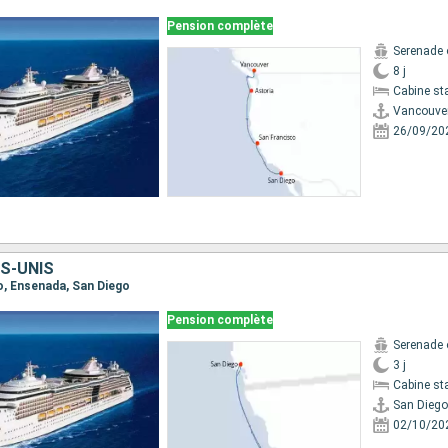
Pension complète
Serenade 
8 j
Cabine st
Vancouve
26/09/20
S-UNIS
go, Ensenada, San Diego
Pension complète
Serenade 
3 j
Cabine st
San Diego
02/10/20