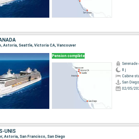
CANADA
go, Astoria, Seattle, Victoria CA, Vancouver
Pension complète
Serenade 
8 j
Cabine st
San Diego
02/05/20
S-UNIS
er, Astoria, San Francisco, San Diego