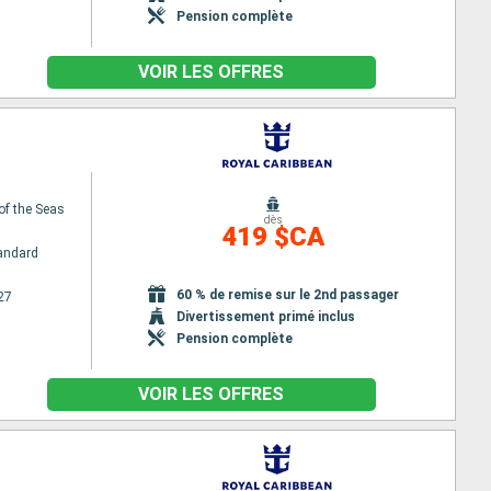
Pension complète
VOIR LES OFFRES
of the Seas
dès
419 $CA
andard
60 % de remise sur le 2nd passager
27
Divertissement primé inclus
Pension complète
VOIR LES OFFRES