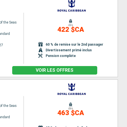
of the Seas
dès
422 $CA
andard
60 % de remise sur le 2nd passager
27
Divertissement primé inclus
Pension complète
VOIR LES OFFRES
of the Seas
dès
463 $CA
andard