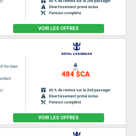
60 % de remise sur le 2nd passager
27
Divertissement primé inclus
Pension complète
VOIR LES OFFRES
of the Seas
dès
484 $CA
andard
60 % de remise sur le 2nd passager
27
Divertissement primé inclus
Pension complète
VOIR LES OFFRES