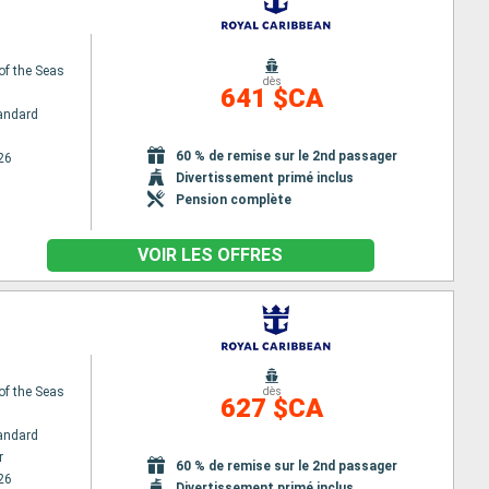
of the Seas
dès
641 $CA
andard
60 % de remise sur le 2nd passager
26
Divertissement primé inclus
Pension complète
VOIR LES OFFRES
of the Seas
dès
627 $CA
andard
r
60 % de remise sur le 2nd passager
26
Divertissement primé inclus