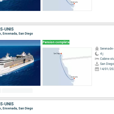
S-UNIS
go, Ensenada, San Diego
Pension complète
Serenade 
4 j
Cabine st
San Diego
14/01/20
S-UNIS
go, Ensenada, San Diego