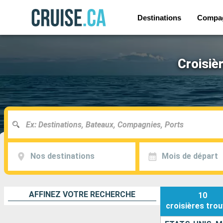
Destinations
Compa
Croisiè
Nos destinations
Mois de départ
AFFINEZ VOTRE RECHERCHE
10
croisières
trou