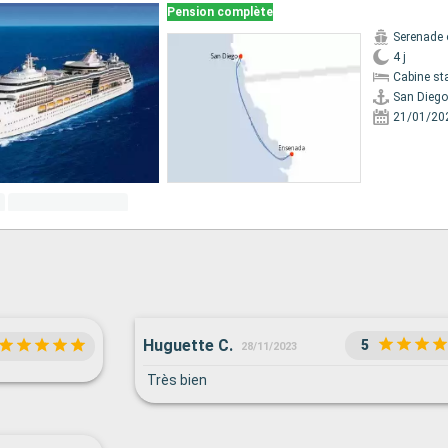
Pension complète
Serenade 
4 j
Cabine st
San Diego
21/01/20
Huguette C.
5
28/11/2023
Très bien