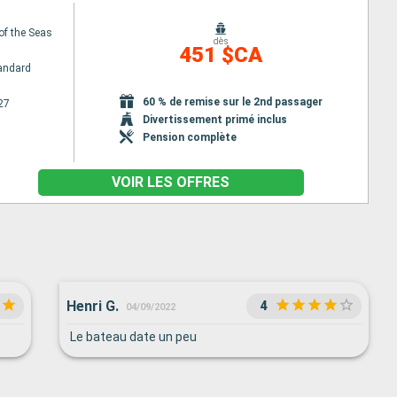
of the Seas
dès
451 $CA
andard
60 % de remise sur le 2nd passager
27
Divertissement primé inclus
Pension complète
VOIR LES OFFRES
Henri G.
4
04/09/2022
Le bateau date un peu