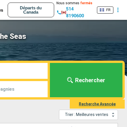
Nous sommes
fermés
Départs du
514
es
FR
Canada
8190600
the Seas
Rechercher
agnies
Recherche Avancée
Trier : Meilleures ventes