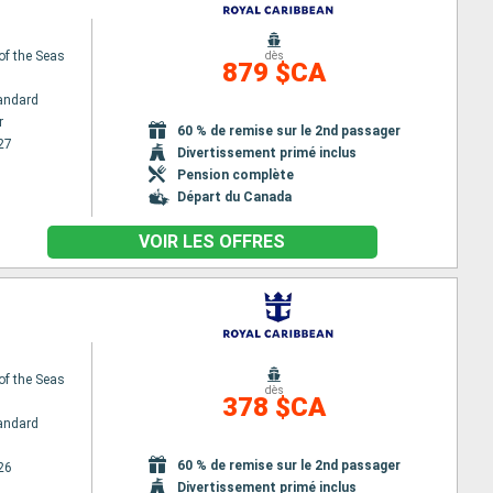
of the Seas
dès
879 $CA
andard
r
60 % de remise sur le 2nd passager
27
Divertissement primé inclus
Pension complète
Départ du Canada
VOIR LES OFFRES
of the Seas
dès
378 $CA
andard
60 % de remise sur le 2nd passager
26
Divertissement primé inclus