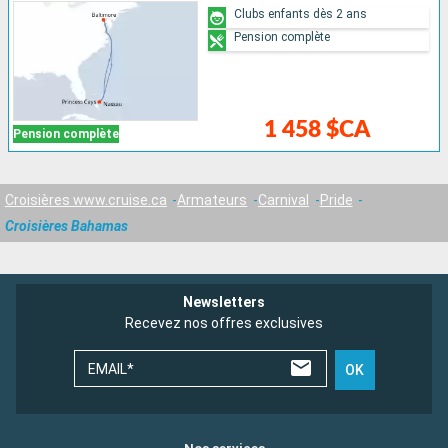
Clubs enfants dès 2 ans
Pension complète
1 458 $CA
Pension complète
Croisières www.cruise.ca
Armateurs
Carnival
Pride
Croisières Bahamas
Newsletters
Recevez nos offres exclusives
EMAIL*
OK