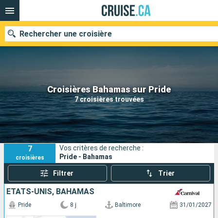
Rechercher une croisière
Nos destinations
Croisières Bahamas sur Pride
7 croisières trouvées
Mois de départ
Ports
Compagnies
7
Vos critères de recherche :
Rechercher
Pride - Bahamas
croisières
Filtrer
Trier
ÉTATS-UNIS, BAHAMAS
Pride
8 j
Baltimore
31/01/2027