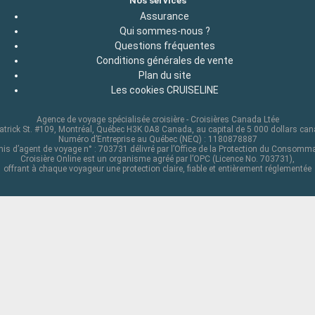
Nos services
Assurance
Qui sommes-nous ?
Questions fréquentes
Conditions générales de vente
Plan du site
Les cookies CRUISELINE
Agence de voyage spécialisée croisière - Croisières Canada Ltée
atrick St. #109, Montréal, Québec H3K 0A8 Canada, au capital de 5 000 dollars ca
Numéro d’Entreprise au Québec (NEQ) : 1180878887
is d’agent de voyage n° : 703731 délivré par l’Office de la Protection du Consomm
Croisière Online est un organisme agréé par l’OPC (Licence No. 703731),
offrant à chaque voyageur une protection claire, fiable et entièrement réglementée