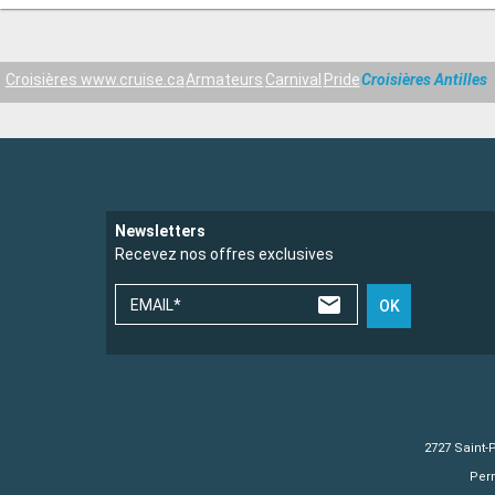
Croisières www.cruise.ca
Armateurs
Carnival
Pride
Croisières Antilles
Newsletters
Recevez nos offres exclusives
EMAIL*
OK
2727 Saint-
Perm