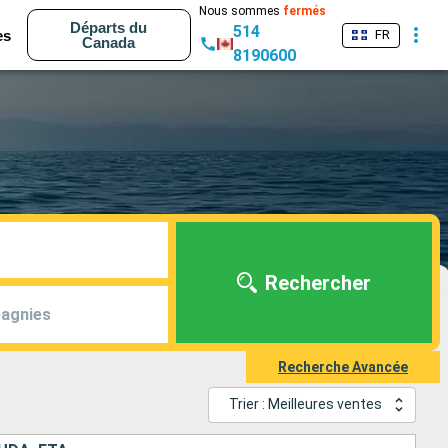
Nous sommes
fermés
Départs du
514
es
FR
Canada
8190600
Rechercher
agnies
Recherche Avancée
Trier : Meilleures ventes