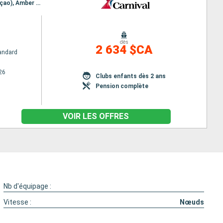
Itinéraire : Baltimore, Saint thomas, Saint-Martin (Philipsburg), St Kitts, Aruba, Willemstad (Curaçao), Amber cove, Baltimore
dès
2 634 $CA
andard
26
Clubs enfants dès 2 ans
Pension complète
VOIR LES OFFRES
Nb d'équipage :
Vitesse :
Nœuds