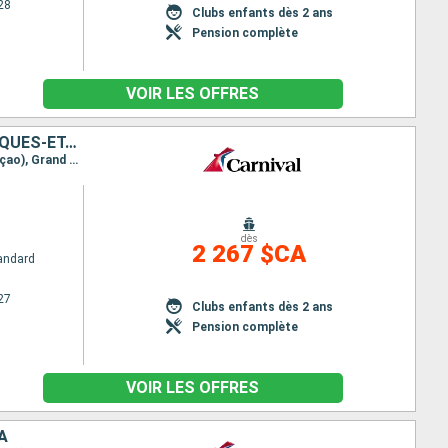
28
Clubs enfants dès 2 ans
Pension complète
VOIR LES OFFRES
SAINT-THOMAS, SAINT-MARTIN, ANTIGUA-ET-BARBUDA, ARUBA, ÎLES TURQUES-ET-CAÏQUES, ÉTATS-UNIS
Itinéraire : Baltimore, Saint thomas, Saint-Martin (Philipsburg), St Kitts, Aruba, Willemstad (Curaçao), Grand Turk, Baltimore
dès
2 267 $CA
andard
27
Clubs enfants dès 2 ans
Pension complète
VOIR LES OFFRES
A