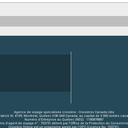
Agence de voyage spécialisée croisière - Croisières Canada Ltée
Patrick St. #109, Montréal, Québec H3K 0A8 Canada, au capital de 5 000 dollars can
Numéro d’Entreprise au Québec (NEQ) : 1180878887
is d’agent de voyage n° : 703731 délivré par l’Office de la Protection du Consomm
Croisière Online est un organisme agréé par l’OPC (Licence No. 703731),