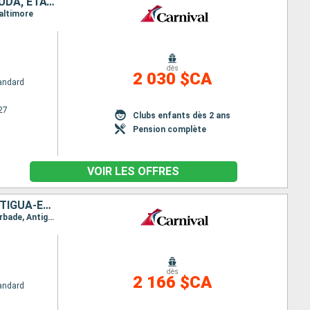
SAINT-MARTIN, MARTINIQUE, BARBADE, SAINTE-LUCIE, ANTIGUA-ET-BARBUDA, ÉTATS-UNIS
Baltimore
dès
2 030 $CA
andard
27
Clubs enfants dès 2 ans
Pension complète
VOIR LES OFFRES
SAINT-THOMAS, SAINT-MARTIN, DOMINIQUE, SAINTE-LUCIE, BARBADE, ANTIGUA-ET-BARBUDA, TORTOLA, ÉTATS-UNIS
Itinéraire : Baltimore, Saint thomas, Saint-Martin (Philipsburg), La Dominique, Sainte Lucie, La Barbade, Antigua, Tortola, Baltimore
dès
2 166 $CA
andard