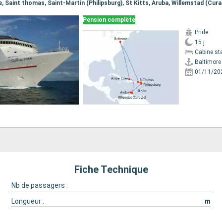
Pension complète
Pride
15 j
Cabine st
Baltimore
01/11/20
Fiche Technique
Nb de passagers :
Longueur :
m