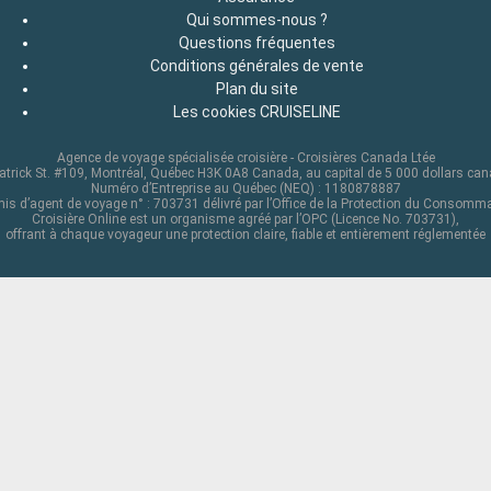
Qui sommes-nous ?
Questions fréquentes
Conditions générales de vente
Plan du site
Les cookies CRUISELINE
Agence de voyage spécialisée croisière - Croisières Canada Ltée
atrick St. #109, Montréal, Québec H3K 0A8 Canada, au capital de 5 000 dollars ca
Numéro d’Entreprise au Québec (NEQ) : 1180878887
is d’agent de voyage n° : 703731 délivré par l’Office de la Protection du Consomm
Croisière Online est un organisme agréé par l’OPC (Licence No. 703731),
offrant à chaque voyageur une protection claire, fiable et entièrement réglementée