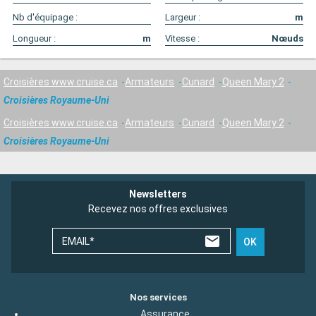
Nb d'équipage :
Largeur :
m
Longueur :
m
Vitesse :
Nœuds
Croisières www.cruise.ca
Armateurs
Cunard
Queen Mary 2
Croisières Royaume-Uni
Croisières www.cruise.ca
Armateurs
Cunard
Queen Mary 2
Croisières Royaume-Uni
Newsletters
Recevez nos offres exclusives
EMAIL*
OK
Nos services
Assurance