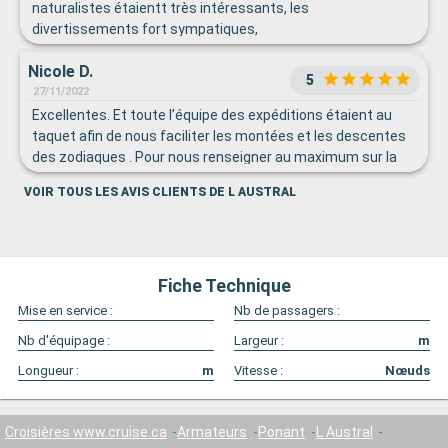
naturalistes étaientt très intéressants, les
divertissements fort sympatiques,
Nicole D.
5
27/11/2022
Excellentes. Et toute l’équipe des expéditions étaient au
taquet afin de nous faciliter les montées et les descentes
des zodiaques . Pour nous renseigner au maximum sur la
faune présente De plus les conférences données sur le
VOIR TOUS LES AVIS CLIENTS DE L AUSTRAL
bateau étaient très intéressantes.
Fiche Technique
Mise en service :
Nb de passagers :
Nb d'équipage :
Largeur :
m
Longueur :
m
Vitesse :
Nœuds
Croisières www.cruise.ca
Armateurs
Ponant
L Austral