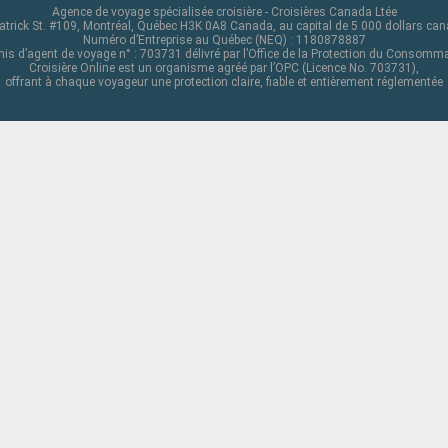
Agence de voyage spécialisée croisière - Croisières Canada Ltée
atrick St. #109, Montréal, Québec H3K 0A8 Canada, au capital de 5 000 dollars ca
Numéro d’Entreprise au Québec (NEQ) : 1180878887
is d’agent de voyage n° : 703731 délivré par l’Office de la Protection du Consomm
Croisière Online est un organisme agréé par l’OPC (Licence No. 703731),
offrant à chaque voyageur une protection claire, fiable et entièrement réglementée