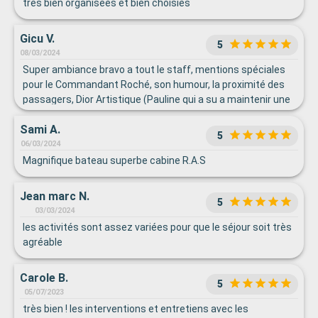
très bien organisées et bien choisies
Gicu V.
5
08/03/2024
Super ambiance bravo a tout le staff, mentions spéciales
pour le Commandant Roché, son humour, la proximité des
passagers, Dior Artistique (Pauline qui a su a maintenir une
athmosphere de fete, plein de gaité entrain et détente,
Sami A.
Vadim et son équipe expedition tres professionnelle,
5
explications pertinentes et enrichissantes, détendu mais
06/03/2024
avec bcp de rigueur. Et comment oublier le Directeur
Magnifique bateau superbe cabine R.A.S
Restoration, il nous a bien gaté. Bravo
Jean marc N.
5
03/03/2024
les activités sont assez variées pour que le séjour soit très
agréable
Carole B.
5
05/07/2023
très bien ! les interventions et entretiens avec les