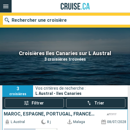
Rechercher une croisière
Nos destinations
Croisières Iles Canaries sur L Austral
3 croisières trouvées
Mois de départ
Ports
Compagnies
3
Vos critères de recherche :
Rechercher
L Austral - Iles Canaries
croisières
Filtrer
Trier
MAROC, ESPAGNE, PORTUGAL, FRANCE, AFRIQUE DU SUD
L Austral
8 j
Malaga
08/07/2028