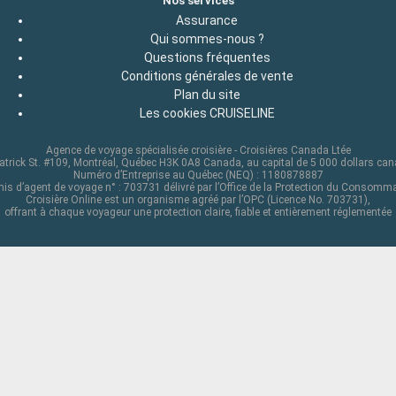
Nos services
Assurance
Qui sommes-nous ?
Questions fréquentes
Conditions générales de vente
Plan du site
Les cookies CRUISELINE
Agence de voyage spécialisée croisière - Croisières Canada Ltée
atrick St. #109, Montréal, Québec H3K 0A8 Canada, au capital de 5 000 dollars ca
Numéro d’Entreprise au Québec (NEQ) : 1180878887
is d’agent de voyage n° : 703731 délivré par l’Office de la Protection du Consomm
Croisière Online est un organisme agréé par l’OPC (Licence No. 703731),
offrant à chaque voyageur une protection claire, fiable et entièrement réglementée