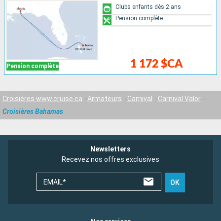
Clubs enfants dès 2 ans
Pension complète
1 172 $CA
Pension complète
Croisières www.cruise.ca
Armateurs
Carnival
Carnival Valor
Croisières Bahamas
Newsletters
Recevez nos offres exclusives
EMAIL*
OK