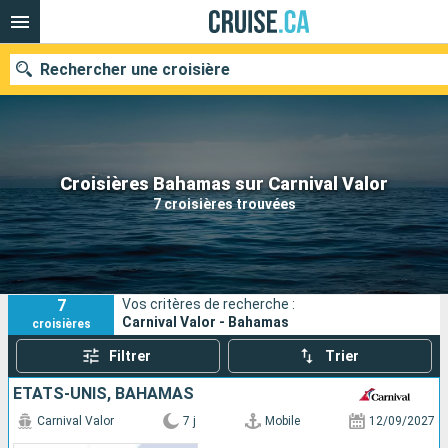
Rechercher une croisière
Nos destinations
Croisières Bahamas sur Carnival Valor
7 croisières trouvées
Mois de départ
Ports
Compagnies
7
Vos critères de recherche :
Rechercher
Carnival Valor - Bahamas
croisières
Filtrer
Trier
ÉTATS-UNIS, BAHAMAS
Carnival Valor
7 j
Mobile
12/09/2027