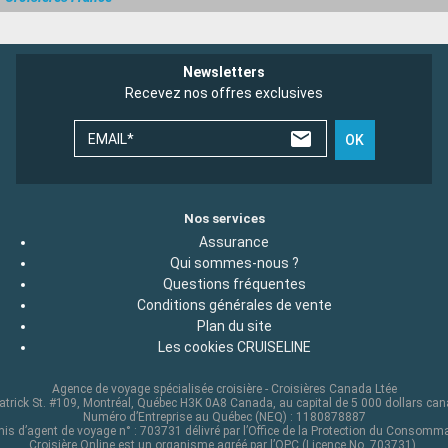
Newsletters
Recevez nos offres exclusives
EMAIL*
OK
Nos services
Assurance
Qui sommes-nous ?
Questions fréquentes
Conditions générales de vente
Plan du site
Les cookies CRUISELINE
Agence de voyage spécialisée croisière - Croisières Canada Ltée
atrick St. #109, Montréal, Québec H3K 0A8 Canada, au capital de 5 000 dollars ca
Numéro d’Entreprise au Québec (NEQ) : 1180878887
is d’agent de voyage n° : 703731 délivré par l’Office de la Protection du Consomm
Croisière Online est un organisme agréé par l’OPC (Licence No. 703731),