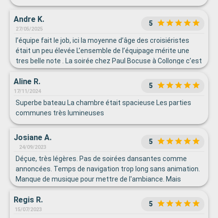
Andre K.
5
27/05/2025
l’équipe fait le job, ici la moyenne d’âge des croisiéristes
était un peu élevée L’ensemble de l’équipage mérite une
tres belle note . La soirée chez Paul Bocuse à Collonge c’est
un must
Aline R.
5
17/11/2024
Superbe bateau La chambre était spacieuse Les parties
communes très lumineuses
Josiane A.
5
24/09/2023
Déçue, très légères. Pas de soirées dansantes comme
annoncées. Temps de navigation trop long sans animation.
Manque de musique pour mettre de l'ambiance. Mais
moyenne d'âge très élevée 80, 90 ans ..
Regis R.
5
15/07/2023