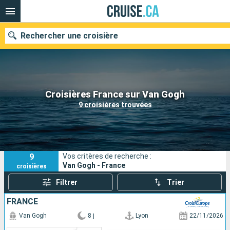
Rechercher une croisière
Nos destinations
Croisières France sur Van Gogh
9 croisières trouvées
Mois de départ
Ports
Compagnies
9
Vos critères de recherche :
Rechercher
Van Gogh - France
croisières
Filtrer
Trier
FRANCE
Van Gogh
8 j
Lyon
22/11/2026