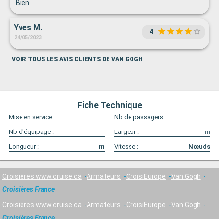
Bien.
Yves M.
4
24/05/2023
VOIR TOUS LES AVIS CLIENTS DE VAN GOGH
Fiche Technique
Mise en service :
Nb de passagers :
Nb d'équipage :
Largeur :
m
Longueur :
m
Vitesse :
Nœuds
Croisières www.cruise.ca
Armateurs
CroisiEurope
Van Gogh
Croisières France
Croisières www.cruise.ca
Armateurs
CroisiEurope
Van Gogh
Croisières France