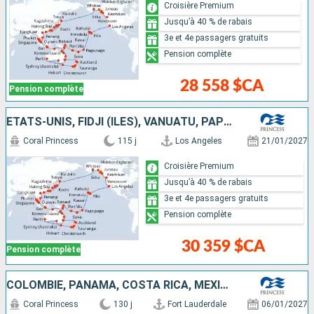
Croisière Premium
Jusqu’à 40 % de rabais
3e et 4e passagers gratuits
Pension complète
28 558 $CA
Pension complète
ÉTATS-UNIS, FIDJI (ÎLES), VANUATU, PAPOUASIE-NOUVELLE-GUINÉE, NOUVELLE-ZÉLANDE, AUSTRALIE, INDONÉSIE, SINGAPOUR, THAÏLANDE, MALAISIE, VIETNAM, CHINE, TAÏWAN, JAPON, CANADA
Coral Princess
115 j
Los Angeles
21/01/2027
Croisière Premium
Jusqu’à 40 % de rabais
3e et 4e passagers gratuits
Pension complète
30 359 $CA
Pension complète
COLOMBIE, PANAMA, COSTA RICA, MEXIQUE, ÉTATS-UNIS, FIDJI (ÎLES), VANUATU, PAPOUASIE-NOUVELLE-GUINÉE, NOUVELLE-ZÉLANDE, AUSTRALIE, INDONÉSIE, SINGAPOUR, THAÏLANDE, MALAISIE, VIETNAM, CHINE, TAÏWAN, JAP
Coral Princess
130 j
Fort Lauderdale
06/01/2027