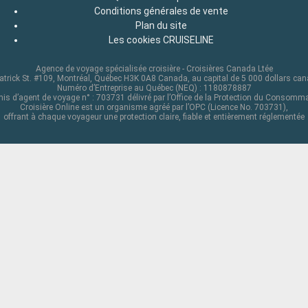
Conditions générales de vente
Plan du site
Les cookies CRUISELINE
Agence de voyage spécialisée croisière - Croisières Canada Ltée
atrick St. #109, Montréal, Québec H3K 0A8 Canada, au capital de 5 000 dollars ca
Numéro d’Entreprise au Québec (NEQ) : 1180878887
is d’agent de voyage n° : 703731 délivré par l’Office de la Protection du Consomm
Croisière Online est un organisme agréé par l’OPC (Licence No. 703731),
offrant à chaque voyageur une protection claire, fiable et entièrement réglementée