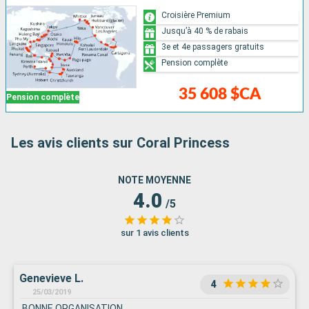
Croisière Premium
Jusqu’à 40 % de rabais
3e et 4e passagers gratuits
Pension complète
35 608 $CA
Pension complète
Les avis clients sur Coral Princess
NOTE MOYENNE
4.0
/5
sur 1 avis clients
Genevieve L.
4
25/03/2019
BONNE ORGANISATION