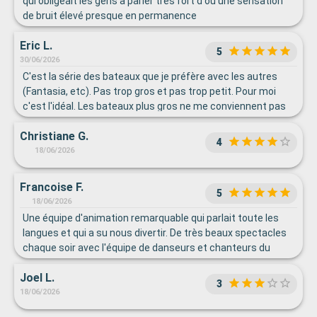
qui obligeait les gens à parler très fort d'où une sensation
de bruit élevé presque en permanence
Eric L.
5
30/06/2026
C'est la série des bateaux que je préfère avec les autres
(Fantasia, etc). Pas trop gros et pas trop petit. Pour moi
c'est l'idéal. Les bateaux plus gros ne me conviennent pas
sur deux points, trop de monde et surtout, je déteste
Christiane G.
l'ambiance, trop de bruit et surtout trop de musique forte.
4
18/06/2026
Francoise F.
5
18/06/2026
Une équipe d'animation remarquable qui parlait toute les
langues et qui a su nous divertir. De très beaux spectacles
chaque soir avec l'équipe de danseurs et chanteurs du
bateau et particulièrement un violoniste virtuose que nous
Joel L.
avons vu deux fois, un enchantement !!!!
3
18/06/2026