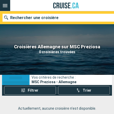
Rechercher une croisière
Nos destinations
Croisières Allemagne sur MSC Preziosa
0 croisières trouvées
Mois de départ
Ports
Compagnies
Vos critères de recherche :
Rechercher
MSC Preziosa - Allemagne
Filtrer
Trier
Actuellement, aucune croisière n'est disponible.