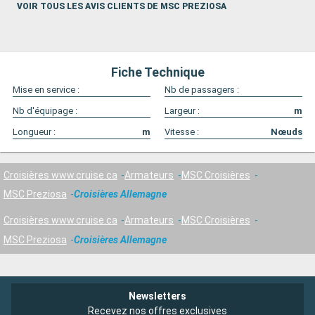
VOIR TOUS LES AVIS CLIENTS DE MSC PREZIOSA
Fiche Technique
Mise en service :
Nb de passagers :
Nb d'équipage :
Largeur :
m
Longueur :
m
Vitesse :
Nœuds
Croisières www.cruise.ca
Armateurs
MSC Croisières
MSC Preziosa
Croisières Allemagne
Croisières www.cruise.ca
Armateurs
MSC Croisières
MSC Preziosa
Croisières Allemagne
Newsletters
Recevez nos offres exclusives