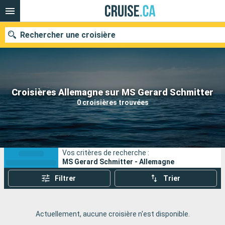
Rechercher une croisière
Nos destinations
Croisières Allemagne sur MS Gerard Schmitter
0 croisières trouvées
Mois de départ
Ports
Compagnies
Vos critères de recherche :
Rechercher
MS Gerard Schmitter - Allemagne
Filtrer
Trier
Actuellement, aucune croisière n'est disponible.