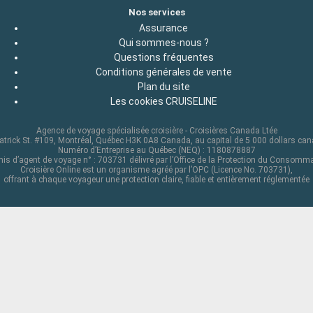
Nos services
Assurance
Qui sommes-nous ?
Questions fréquentes
Conditions générales de vente
Plan du site
Les cookies CRUISELINE
Agence de voyage spécialisée croisière - Croisières Canada Ltée
atrick St. #109, Montréal, Québec H3K 0A8 Canada, au capital de 5 000 dollars ca
Numéro d’Entreprise au Québec (NEQ) : 1180878887
is d’agent de voyage n° : 703731 délivré par l’Office de la Protection du Consomm
Croisière Online est un organisme agréé par l’OPC (Licence No. 703731),
offrant à chaque voyageur une protection claire, fiable et entièrement réglementée