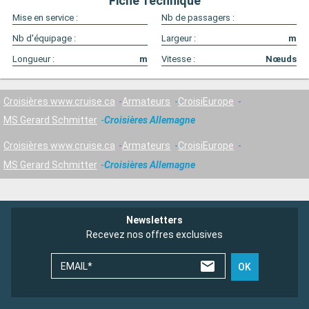
Fiche Technique
Mise en service :
Nb de passagers :
Nb d'équipage :
Largeur :
m
Longueur :
m
Vitesse :
Nœuds
Croisières www.cruise.ca
Armateurs
CroisiEurope
MS Gerard Schmitter
Croisières Allemagne
Croisières www.cruise.ca
Armateurs
CroisiEurope
MS Gerard Schmitter
Croisières Allemagne
Newsletters
Recevez nos offres exclusives
EMAIL*
OK