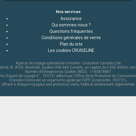
Nos services
Assurance
Qui sommes-nous ?
Questions fréquentes
Conditions générales de vente
Plan du site
Les cookies CRUISELINE
Agence de voyage spécialisée croisière - Croisières Canada Ltée
atrick St. #109, Montréal, Québec H3K 0A8 Canada, au capital de 5 000 dollars ca
Numéro d’Entreprise au Québec (NEQ) : 1180878887
is d’agent de voyage n° : 703731 délivré par l’Office de la Protection du Consomm
Croisière Online est un organisme agréé par l’OPC (Licence No. 703731),
offrant à chaque voyageur une protection claire, fiable et entièrement réglementée