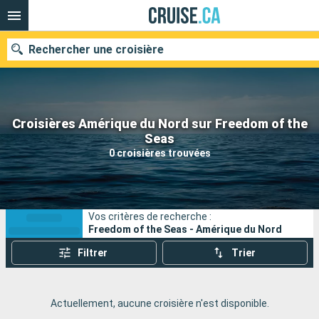
Rechercher une croisière
Croisières Amérique du Nord sur Freedom of the
Nos destinations
Seas
0 croisières trouvées
Mois de départ
Ports
Compagnies
Vos critères de recherche :
Rechercher
Freedom of the Seas - Amérique du Nord
Filtrer
Trier
Actuellement, aucune croisière n'est disponible.