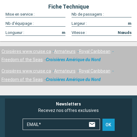
Fiche Technique
Mise en service :
Nb de passagers :
Nb d'équipage :
Largeur :
m
Longueur :
m
Vitesse :
Nœuds
Croisières www.cruise.ca
Armateurs
Royal Caribbean
Freedom of the Seas
Croisières Amérique du Nord
Croisières www.cruise.ca
Armateurs
Royal Caribbean
Freedom of the Seas
Croisières Amérique du Nord
Newsletters
Recevez nos offres exclusives
EMAIL*
OK