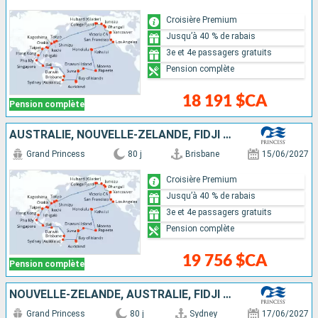
Croisière Premium
Jusqu’à 40 % de rabais
3e et 4e passagers gratuits
Pension complète
18 191 $CA
Pension complète
AUSTRALIE, NOUVELLE-ZÉLANDE, FIDJI (ÎLES), SAMOA, FRANCE, ÉTATS-UNIS, CANADA, JAPON, TAÏWAN, CHINE, VIETNAM, SINGAPOUR, INDONÉSIE
Grand Princess
80 j
Brisbane
15/06/2027
Croisière Premium
Jusqu’à 40 % de rabais
3e et 4e passagers gratuits
Pension complète
19 756 $CA
Pension complète
NOUVELLE-ZÉLANDE, AUSTRALIE, FIDJI (ÎLES), SAMOA, FRANCE, CANADA, ÉTATS-UNIS, JAPON, TAÏWAN, CHINE, VIETNAM, SINGAPOUR, INDONÉSIE
Grand Princess
80 j
Sydney
17/06/2027