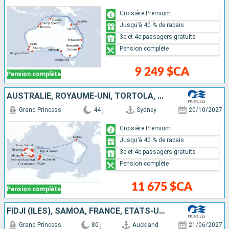
Croisière Premium
Jusqu’à 40 % de rabais
3e et 4e passagers gratuits
Pension complète
9 249 $CA
Pension complète
AUSTRALIE, ROYAUME-UNI, TORTOLA, NOUVELLE-ZÉLANDE
Grand Princess
44 j
Sydney
20/10/2027
Croisière Premium
Jusqu’à 40 % de rabais
3e et 4e passagers gratuits
Pension complète
11 675 $CA
Pension complète
FIDJI (ÎLES), SAMOA, FRANCE, ÉTATS-UNIS, CANADA, JAPON, TAÏWAN, CHINE, VIETNAM, SINGAPOUR, INDONÉSIE, AUSTRALIE, NOUVELLE-ZÉLANDE
Grand Princess
80 j
Auckland
21/06/2027