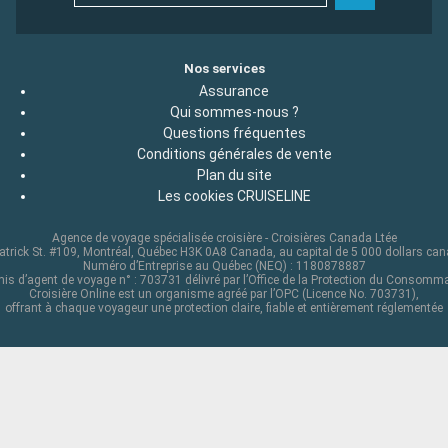
Nos services
Assurance
Qui sommes-nous ?
Questions fréquentes
Conditions générales de vente
Plan du site
Les cookies CRUISELINE
Agence de voyage spécialisée croisière - Croisières Canada Ltée
atrick St. #109, Montréal, Québec H3K 0A8 Canada, au capital de 5 000 dollars ca
Numéro d’Entreprise au Québec (NEQ) : 1180878887
is d’agent de voyage n° : 703731 délivré par l’Office de la Protection du Consomm
Croisière Online est un organisme agréé par l’OPC (Licence No. 703731),
offrant à chaque voyageur une protection claire, fiable et entièrement réglementée