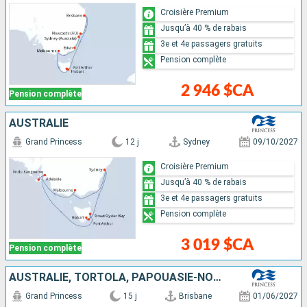
Croisière Premium
Jusqu’à 40 % de rabais
3e et 4e passagers gratuits
Pension complète
2 946 $CA
Pension complète
AUSTRALIE
Grand Princess
12 j
Sydney
09/10/2027
Croisière Premium
Jusqu’à 40 % de rabais
3e et 4e passagers gratuits
Pension complète
3 019 $CA
Pension complète
AUSTRALIE, TORTOLA, PAPOUASIE-NOUVELLE-GUINÉE
Grand Princess
15 j
Brisbane
01/06/2027