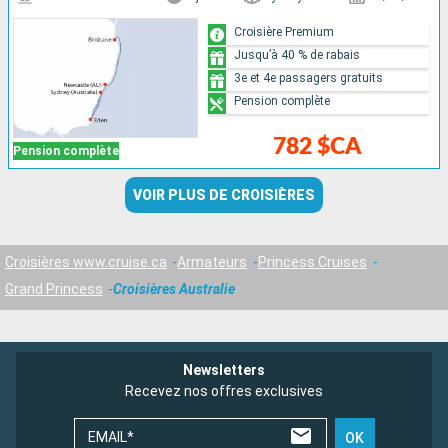
Croisière Premium
Jusqu’à 40 % de rabais
3e et 4e passagers gratuits
Pension complète
782 $CA
Pension complète
VOIR PLUS DE CROISIÈRES
Croisières www.cruise.ca
Armateurs
Princess Cruises
Grand Princess
Croisières Australie
Newsletters
Recevez nos offres exclusives
EMAIL*
OK