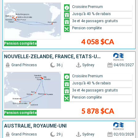
Croisière Premium
Jusqu’à 40 % de rabais
3e et 4e passagers gratuits
Pension complète
4 058 $CA
Pension complète
NOUVELLE-ZÉLANDE, FRANCE, ÉTATS-UNIS, SAMOA, FIDJI (ÎLES), AUSTRALIE
Grand Princess
36 j
Sydney
04/09/2027
Croisière Premium
Jusqu’à 40 % de rabais
3e et 4e passagers gratuits
Pension complète
5 878 $CA
Pension complète
AUSTRALIE, ROYAUME-UNI
Grand Princess
29 j
Sydney
02/03/2028