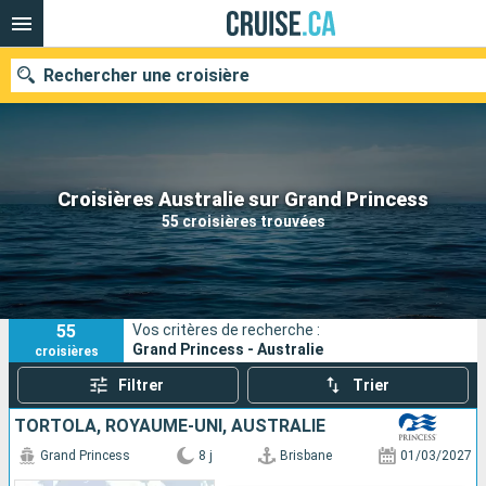
Rechercher une croisière
Nos destinations
Croisières Australie sur Grand Princess
55 croisières trouvées
Mois de départ
Ports
Compagnies
55
Vos critères de recherche :
Rechercher
Grand Princess - Australie
croisières
Filtrer
Trier
TORTOLA, ROYAUME-UNI, AUSTRALIE
Grand Princess
8 j
Brisbane
01/03/2027