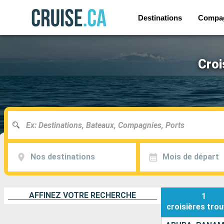
Destinations
Compa
Croi
Nos destinations
Mois de départ
AFFINEZ VOTRE RECHERCHE
1
croisières
trou