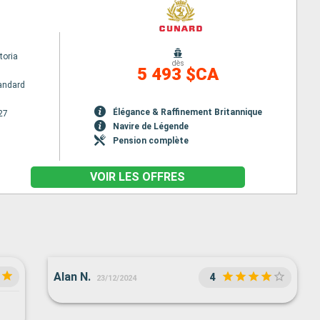
toria
dès
5 493 $CA
andard
Élégance & Raffinement Britannique
27
Navire de Légende
Pension complète
VOIR LES OFFRES
Alan N.
4
23/12/2024