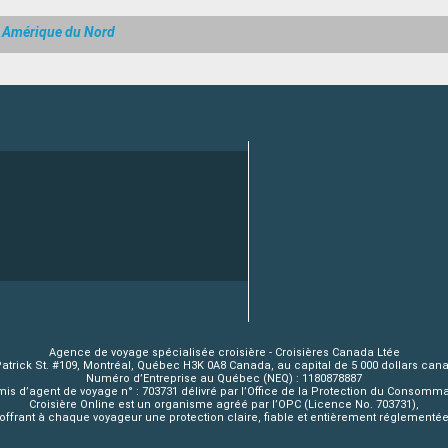
s Amérique du Nord
Agence de voyage spécialisée croisière - Croisières Canada Ltée
Patrick St. #109, Montréal, Québec H3K 0A8 Canada, au capital de 5 000 dollars can
Numéro d’Entreprise au Québec (NEQ) : 1180878887
is d’agent de voyage n° : 703731 délivré par l’Office de la Protection du Consomm
Croisière Online est un organisme agréé par l’OPC (Licence No. 703731),
offrant à chaque voyageur une protection claire, fiable et entièrement réglementé