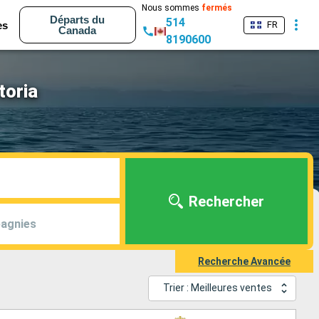
Nous sommes
fermés
Départs du
514
es
FR
Canada
8190600
toria
Rechercher
agnies
Recherche Avancée
Trier : Meilleures ventes