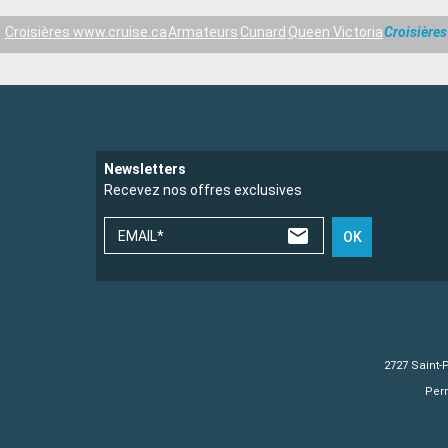
Croisières www.cruise.ca
Armateurs
Cunard
Queen Victoria
Croisière
Newsletters
Recevez nos offres exclusives
EMAIL*
OK
2727 Saint-
Perm