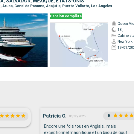
A, SALVADOR, MEXIQUE, ÉTATS-UNIS
k, Aruba, Canal de Panama, Acajutla, Puerto Vallarta, Los Angeles
Pension complète
Queen Vic
18 j
Cabine st
New York
19/01/20
Patricia O.
5
09/06/2025
Encore une fois tout en Anglais...mais
exceptionnel magnifique et un bijou de goût...