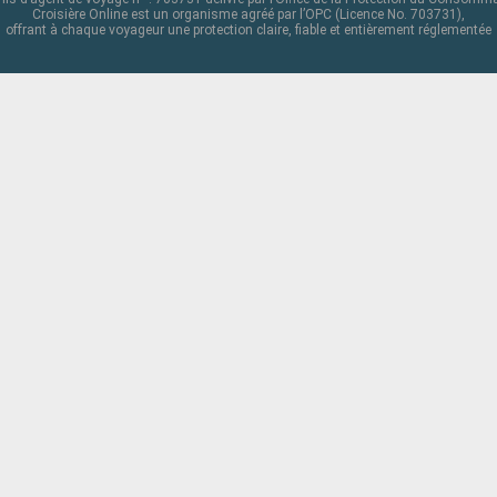
Croisière Online est un organisme agréé par l’OPC (Licence No. 703731),
offrant à chaque voyageur une protection claire, fiable et entièrement réglementée