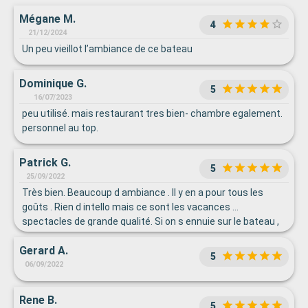
Mégane M.
4
21/12/2024
Un peu vieillot l’ambiance de ce bateau
Dominique G.
5
16/07/2023
peu utilisé. mais restaurant tres bien- chambre egalement.
personnel au top.
Patrick G.
5
25/09/2022
Très bien. Beaucoup d ambiance . Il y en a pour tous les
goûts . Rien d intello mais ce sont les vacances ...
spectacles de grande qualité. Si on s ennuie sur le bateau ,
c est sans espoir :) Côté business : les rois du shopping !
Gerard A.
5
06/09/2022
Rene B.
5