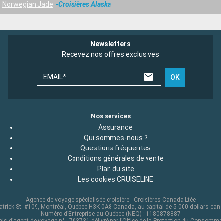
Norwegian Jade
Croisières Alaska
Newsletters
Recevez nos offres exclusives
EMAIL*
OK
Nos services
Assurance
Qui sommes-nous ?
Questions fréquentes
Conditions générales de vente
Plan du site
Les cookies CRUISELINE
Agence de voyage spécialisée croisière - Croisières Canada Ltée
atrick St. #109, Montréal, Québec H3K 0A8 Canada, au capital de 5 000 dollars ca
Numéro d’Entreprise au Québec (NEQ) : 1180878887
is d’agent de voyage n° : 703731 délivré par l’Office de la Protection du Consomm