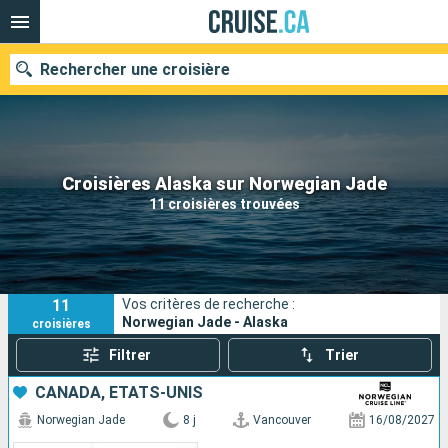
Rechercher une croisière
Nos destinations
Croisières Alaska sur Norwegian Jade
11 croisières trouvées
Mois de départ
Ports
Compagnies
11
Vos critères de recherche :
Rechercher
Norwegian Jade - Alaska
croisières
Filtrer
Trier
CANADA, ÉTATS-UNIS
Norwegian Jade
8 j
Vancouver
16/08/2027