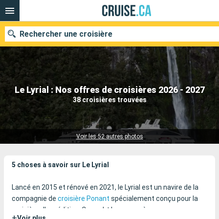
Rechercher une croisière
Nos destinations
Le Lyrial : Nos offres de croisières 2026 - 2027
38 croisières trouvées
Mois de départ
Ports
Compagnies
Voir les 52 autres photos
Rechercher
5 choses à savoir sur Le Lyrial
Lancé en 2015 et rénové en 2021, le Lyrial est un navire de la
compagnie de
croisière Ponant
spécialement conçu pour la
croisière d'expédition. Ce yacht luxueux mène ses passagers
+
Voir plus