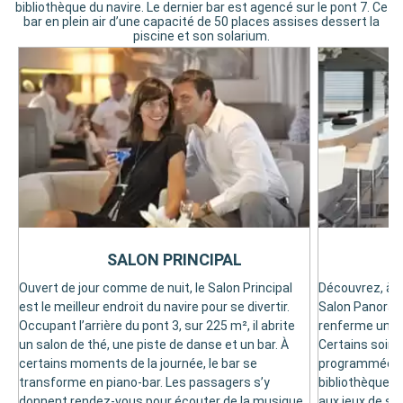
bibliothèque du navire. Le dernier bar est agencé sur le pont 7. Ce
bar en plein air d’une capacité de 50 places assises dessert la
piscine et son solarium.
SALON PRINCIPAL
S
Ouvert de jour comme de nuit, le Salon Principal
Découvrez, à l’
est le meilleur endroit du navire pour se divertir.
Salon Panorami
Occupant l’arrière du pont 3, sur 225 m², il abrite
renferme un ba
un salon de thé, une piste de danse et un bar. À
Certains soirs,
certains moments de la journée, le bar se
programmée. C
transforme en piano-bar. Les passagers s’y
bibliothèque, 
donnent rendez-vous pour écouter de la musique
aux jeux de so