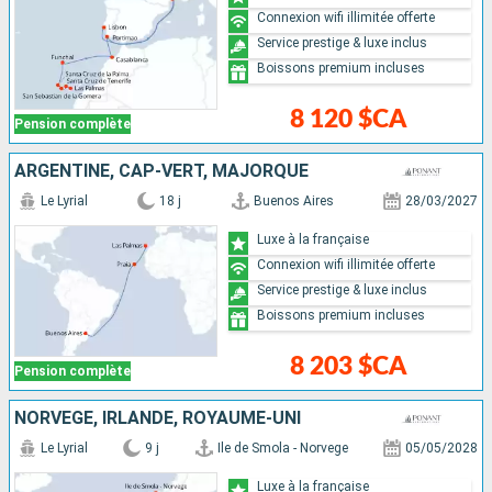
Connexion wifi illimitée offerte
Service prestige & luxe inclus
Boissons premium incluses
8 120 $CA
Pension complète
ARGENTINE, CAP-VERT, MAJORQUE
Le Lyrial
18 j
Buenos Aires
28/03/2027
Luxe à la française
Connexion wifi illimitée offerte
Service prestige & luxe inclus
Boissons premium incluses
8 203 $CA
Pension complète
NORVÈGE, IRLANDE, ROYAUME-UNI
Le Lyrial
9 j
Ile de Smola - Norvege
05/05/2028
Luxe à la française