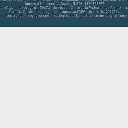
Numéro d’Entreprise au Québec (NEQ) : 1180878887
is d’agent de voyage n° : 703731 délivré par l’Office de la Protection du Consomm
Croisière Online est un organisme agréé par l’OPC (Licence No. 703731),
offrant à chaque voyageur une protection claire, fiable et entièrement réglementée