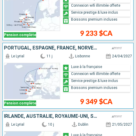
Connexion wifi illimitée offerte
Service prestige & luxe inclus
Boissons premium incluses
9 233 $CA
Pension complète
PORTUGAL, ESPAGNE, FRANCE, NORVÈGE, ROYAUME-UNI
Le Lyrial
11 j
Lisbonne
24/04/2027
Luxe à la française
Connexion wifi illimitée offerte
Service prestige & luxe inclus
Boissons premium incluses
9 349 $CA
Pension complète
IRLANDE, AUSTRALIE, ROYAUME-UNI, SUÈDE
Le Lyrial
10 j
Dublin
21/05/2027
Luxe à la française