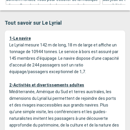
« live ». Ce salon donne également accès à une
possibilité au
terrasse extérieure. À l’intérieur, ce salon peut
à la terrasse 
accueillir jusqu’à 110 personnes. En extérieur, sa
paysages trav
Tout savoir sur Le Lyrial
capacité est de 30 places.
1-Le navire
Le Lyrial mesure 142 m de long, 18 m de large et affiche un
tonnage de 10944 tonnes. Le service à bors est assuré par
145 membres d'équipage. Le navire dispose d'une capacité
d'acceuil de 244 passagers soit un ratio
équipage/passagers exceptionnel de 1,7.
2-Activités et divertissements adultes
Méditerranée, Amérique du Sud et terres australes, les
dimensions du Lyrial lui permettent de rejoindre des ports
et des rivages inaccessibles aux grands navires. Plus
qu’une simple visite, les conférenciers et les guides-
naturalistes invitent les passagers à une découverte
approfondie du patrimoine, de la culture et de la nature des