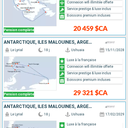
Connexion wifi illimitée offerte
Service prestige & luxe inclus
Boissons premium incluses
20 459 $CA
Pension complète
ANTARCTIQUE, ÎLES MALOUINES, ARGENTINE, ROYAUME-UNI
Le Lyrial
18 j
Ushuaia
15/11/2028
Luxe à la française
Connexion wifi illimitée offerte
Service prestige & luxe inclus
Boissons premium incluses
29 321 $CA
Pension complète
ANTARCTIQUE, ÎLES MALOUINES, ARGENTINE, ROYAUME-UNI
Le Lyrial
18 j
Ushuaia
17/02/2029
Luxe à la française