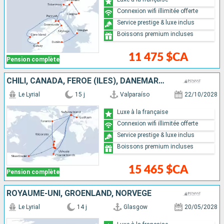
Connexion wifi illimitée offerte
Service prestige & luxe inclus
Boissons premium incluses
11 475 $CA
Pension complète
CHILI, CANADA, FÉROÉ (ÎLES), DANEMARK, ANTARCTIQUE, ARGENTINE
Le Lyrial
15 j
Valparaíso
22/10/2028
Luxe à la française
Connexion wifi illimitée offerte
Service prestige & luxe inclus
Boissons premium incluses
15 465 $CA
Pension complète
ROYAUME-UNI, GRÖENLAND, NORVÈGE
Le Lyrial
14 j
Glasgow
20/05/2028