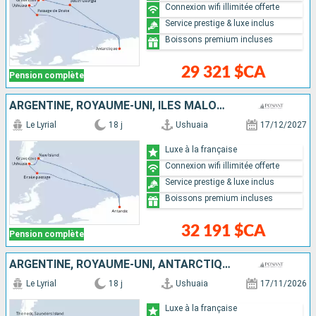
Connexion wifi illimitée offerte
Service prestige & luxe inclus
Boissons premium incluses
29 321 $CA
Pension complète
ARGENTINE, ROYAUME-UNI, ÎLES MALOUINES, ANTARCTIQUE
Le Lyrial
18 j
Ushuaia
17/12/2027
Luxe à la française
Connexion wifi illimitée offerte
Service prestige & luxe inclus
Boissons premium incluses
32 191 $CA
Pension complète
ARGENTINE, ROYAUME-UNI, ANTARCTIQUE
Le Lyrial
18 j
Ushuaia
17/11/2026
Luxe à la française