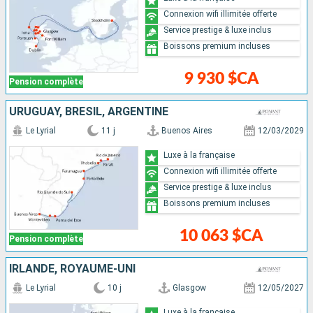
Connexion wifi illimitée offerte
Service prestige & luxe inclus
Boissons premium incluses
9 930 $CA
Pension complète
URUGUAY, BRÉSIL, ARGENTINE
Le Lyrial
11 j
Buenos Aires
12/03/2029
Luxe à la française
Connexion wifi illimitée offerte
Service prestige & luxe inclus
Boissons premium incluses
10 063 $CA
Pension complète
IRLANDE, ROYAUME-UNI
Le Lyrial
10 j
Glasgow
12/05/2027
Luxe à la française