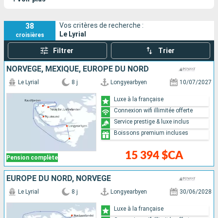
vers les destinations les plus lointaines. Ses sisterships sont
Le Boréal
,
L'Austral
et
Le Soléal
.
38
Vos critères de recherche :
Le Lyrial
croisières
Filtrer
Trier
NORVÈGE, MEXIQUE, EUROPE DU NORD
Le Lyrial
8 j
Longyearbyen
10/07/2027
Luxe à la française
Connexion wifi illimitée offerte
Service prestige & luxe inclus
Boissons premium incluses
15 394 $CA
Pension complète
EUROPE DU NORD, NORVÈGE
Le Lyrial
8 j
Longyearbyen
30/06/2028
Luxe à la française