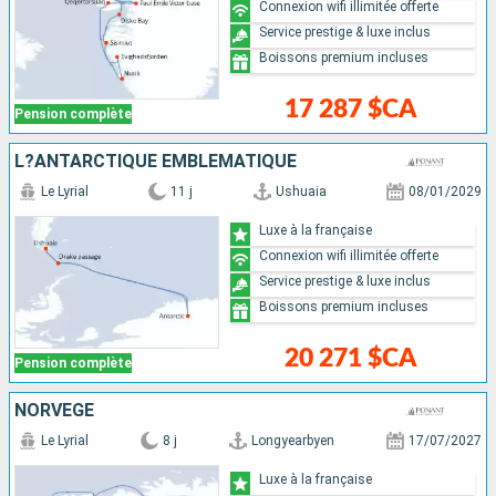
Connexion wifi illimitée offerte
Service prestige & luxe inclus
Boissons premium incluses
17 287 $CA
Pension complète
L?ANTARCTIQUE EMBLÉMATIQUE
Le Lyrial
11 j
Ushuaia
08/01/2029
Luxe à la française
Connexion wifi illimitée offerte
Service prestige & luxe inclus
Boissons premium incluses
20 271 $CA
Pension complète
NORVÈGE
Le Lyrial
8 j
Longyearbyen
17/07/2027
Luxe à la française