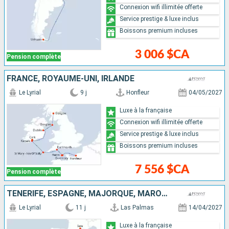
Connexion wifi illimitée offerte
Service prestige & luxe inclus
Boissons premium incluses
3 006 $CA
Pension complète
FRANCE, ROYAUME-UNI, IRLANDE
Le Lyrial
9 j
Honfleur
04/05/2027
Luxe à la française
Connexion wifi illimitée offerte
Service prestige & luxe inclus
Boissons premium incluses
7 556 $CA
Pension complète
TENERIFE, ESPAGNE, MAJORQUE, MAROC, FRANCE, PORTUGAL
Le Lyrial
11 j
Las Palmas
14/04/2027
Luxe à la française