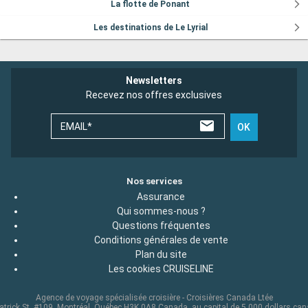
La flotte de Ponant
Les destinations de Le Lyrial
Newsletters
Recevez nos offres exclusives
EMAIL*
OK
Nos services
Assurance
Qui sommes-nous ?
Questions fréquentes
Conditions générales de vente
Plan du site
Les cookies CRUISELINE
Agence de voyage spécialisée croisière - Croisières Canada Ltée
atrick St. #109, Montréal, Québec H3K 0A8 Canada, au capital de 5 000 dollars ca