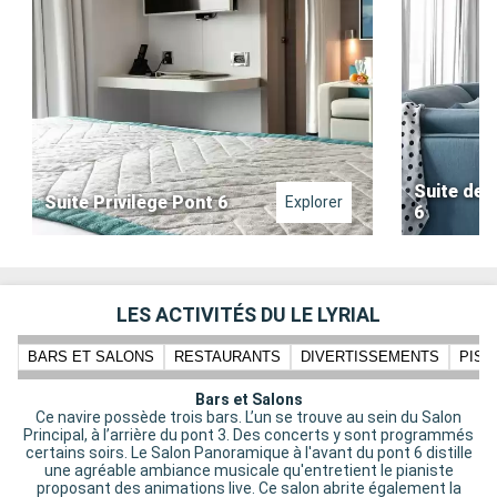
Suite de 
Suite Privilège Pont 6
Explorer
6
LES ACTIVITÉS DU LE LYRIAL
BARS ET SALONS
RESTAURANTS
DIVERTISSEMENTS
PISC
Bars et Salons
Ce navire possède trois bars. L’un se trouve au sein du Salon
Principal, à l’arrière du pont 3. Des concerts y sont programmés
certains soirs. Le Salon Panoramique à l'avant du pont 6 distille
une agréable ambiance musicale qu'entretient le pianiste
proposant des animations live. Ce salon abrite également la