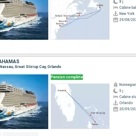
8 j
Cabine ba
New York
29/08/20
BAHAMAS
, Nassau, Great Stirrup Cay, Orlando
Pension complète
Norwegia
5 j
Cabine st
Orlando
20/09/20