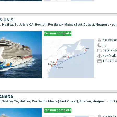
S-UNIS
Pension complète
Norwegia
8 j
Cabine st
New York
12/09/20
CANADA
Pension complète
Norwegia