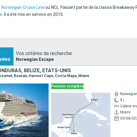
 Norwegian Cruise Line
ou NCL. Faisant partie de la classe Breakaway Pl
e
. Il a été mis en service en 2015.
Vos critères de recherche :
vées
Norwegian Escape
ONDURAS, BELIZE, ÉTATS-UNIS
 Cozumel, Roatan, Harvest Caye, Costa Maya, Miami
Pension complète
Norwegia
8 j
Cabine st
Miami
09/08/20