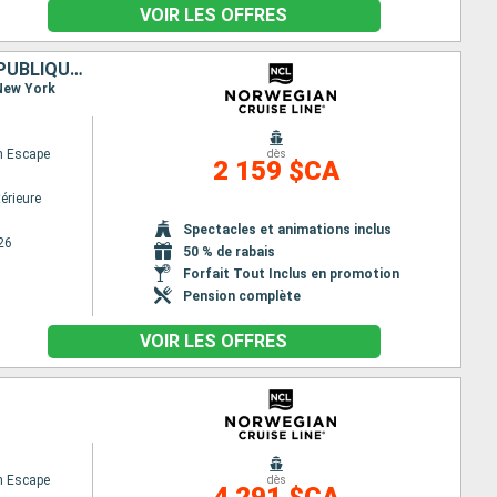
VOIR LES OFFRES
ÉTATS-UNIS, PORTO RICO, SAINT-MARTIN, SAINT-THOMAS, TORTOLA, RÉPUBLIQUE DOMINICAINE
 New York
n Escape
dès
2 159 $CA
érieure
Spectacles et animations inclus
26
50 % de rabais
Forfait Tout Inclus en promotion
Pension complète
VOIR LES OFFRES
n Escape
dès
4 291 $CA