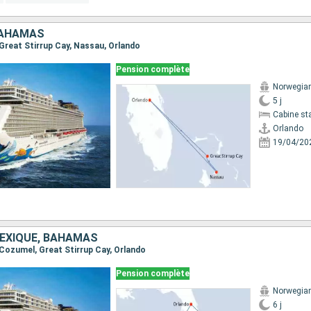
BAHAMAS
, Great Stirrup Cay, Nassau, Orlando
Pension complète
Norwegia
5 j
Cabine st
Orlando
19/04/20
MEXIQUE, BAHAMAS
, Cozumel, Great Stirrup Cay, Orlando
Pension complète
Norwegia
6 j