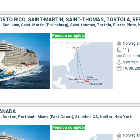
k, San Juan, Saint-Martin (Philipsburg), Saint thomas, Tortola, Puerto Plata,
Pension complète
Norwegia
11 j
Cabine ext
New York
19/08/20
CANADA
rk, Boston, Portland - Maine (East Coast), St Johns CA, Halifax, New York
Pension complète
Norwegia