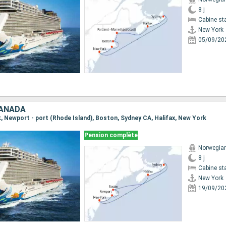
8 j
Cabine st
New York
05/09/20
CANADA
k, Newport - port (Rhode Island), Boston, Sydney CA, Halifax, New York
Pension complète
Norwegia
8 j
Cabine st
New York
19/09/20