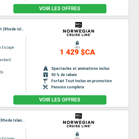
VOIR LES OFFRES
Itinéraire : New York, Halifax, St Johns CA, Boston, Portland - Maine (East Coast), Newport - port (Rhode Island), New York
n Escape
dès
1 429 $CA
andard
Spectacles et animations inclus
26
50 % de rabais
Forfait Tout Inclus en promotion
Pension complète
VOIR LES OFFRES
Itinéraire : New York, Sydney CA, Halifax, Portland - Maine (East Coast), Boston, Newport - port (Rhode Island), New York
n Escape
dès