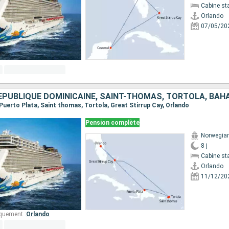
Cabine st
Orlando
07/05/20
RÉPUBLIQUE DOMINICAINE, SAINT-THOMAS, TORTOLA, BA
, Puerto Plata, Saint thomas, Tortola, Great Stirrup Cay, Orlando
Pension complète
Norwegia
8 j
Cabine st
Orlando
11/12/20
quement :
Orlando