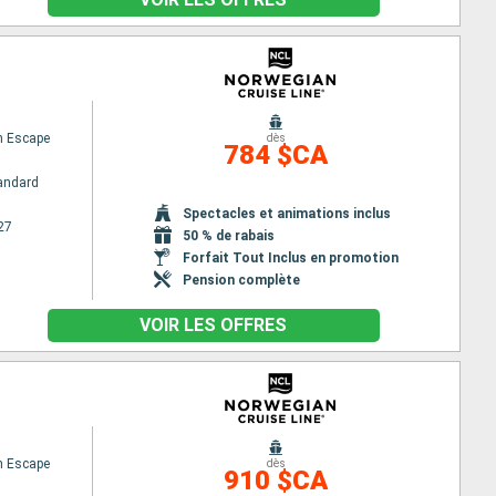
n Escape
dès
784 $CA
andard
Spectacles et animations inclus
27
50 % de rabais
Forfait Tout Inclus en promotion
Pension complète
VOIR LES OFFRES
n Escape
dès
910 $CA