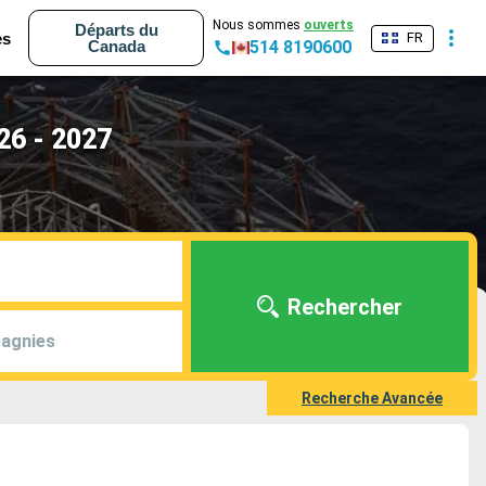
Nous sommes
ouverts
Départs du
es
FR
Canada
514 8190600
26 - 2027
Rechercher
agnies
Recherche Avancée