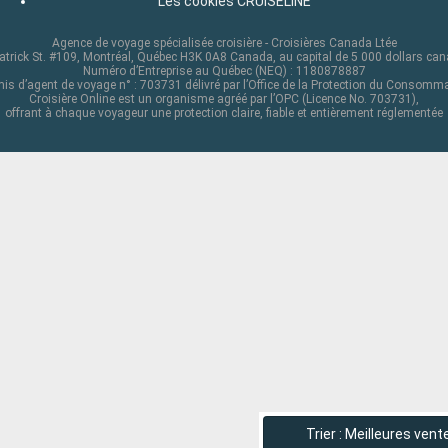
Les cookies CRUISELINE
Agence de voyage spécialisée croisière - Croisières Canada Ltée
atrick St. #109, Montréal, Québec H3K 0A8 Canada, au capital de 5 000 dollars ca
Numéro d’Entreprise au Québec (NEQ) : 1180878887
is d’agent de voyage n° : 703731 délivré par l’Office de la Protection du Consomm
Croisière Online est un organisme agréé par l’OPC (Licence No. 703731),
offrant à chaque voyageur une protection claire, fiable et entièrement réglementée
Trier : Meilleures vent