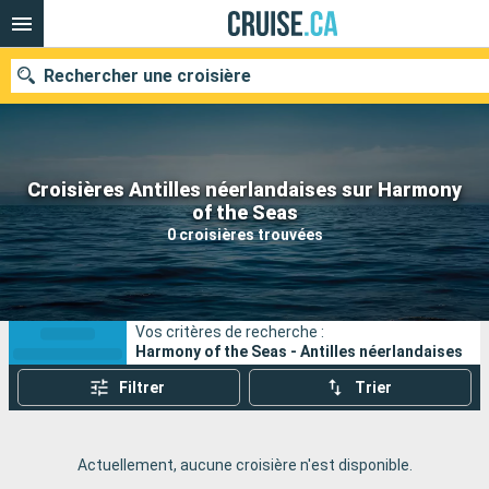
Rechercher une croisière
Croisières Antilles néerlandaises sur Harmony
Nos destinations
of the Seas
0 croisières trouvées
Mois de départ
Ports
Compagnies
Vos critères de recherche :
Rechercher
Harmony of the Seas - Antilles néerlandaises
Filtrer
Trier
Actuellement, aucune croisière n'est disponible.