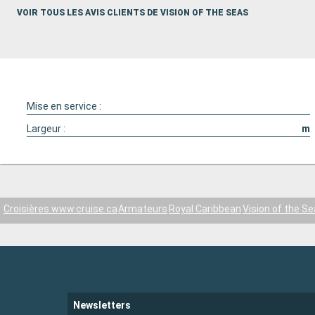
VOIR TOUS LES AVIS CLIENTS DE VISION OF THE SEAS
Mise en service :
Largeur :
m
Croisières www.cruise.ca
Armateurs
Royal Caribbean
Vision of the S
Newsletters