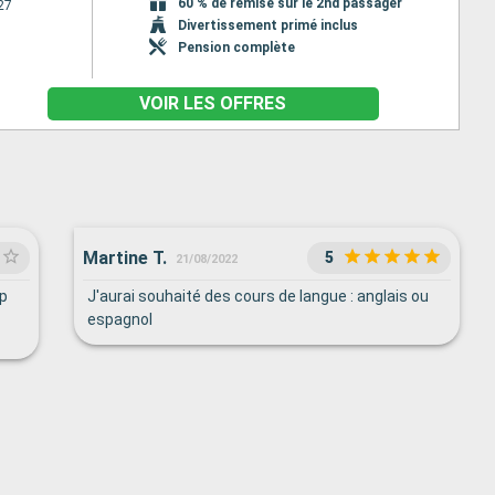
60 % de remise sur le 2nd passager
27
Divertissement primé inclus
Pension complète
VOIR LES OFFRES
Martine T.
5
21/08/2022
p
J'aurai souhaité des cours de langue : anglais ou
espagnol