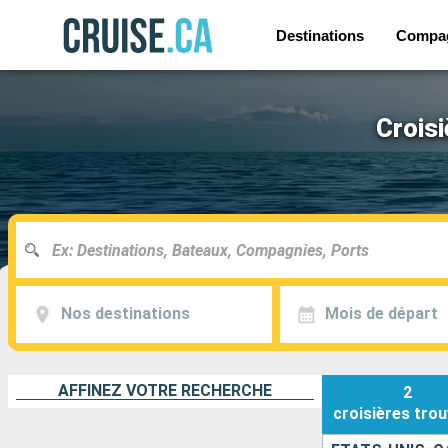
Destinations
Compa
Croisi
Nos destinations
Mois de départ
AFFINEZ VOTRE RECHERCHE
2
croisières
trou