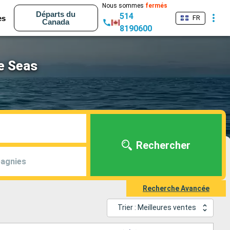
Nous sommes
fermés
Départs du
514
es
FR
Canada
8190600
he Seas
Rechercher
agnies
Recherche Avancée
Trier : Meilleures ventes