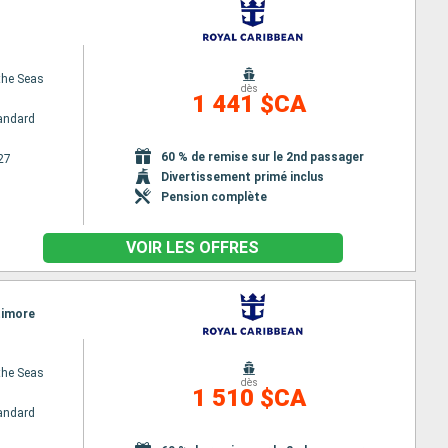
the Seas
dès
1 441 $CA
andard
60 % de remise sur le 2nd passager
27
Divertissement primé inclus
Pension complète
VOIR LES OFFRES
ltimore
the Seas
dès
1 510 $CA
andard