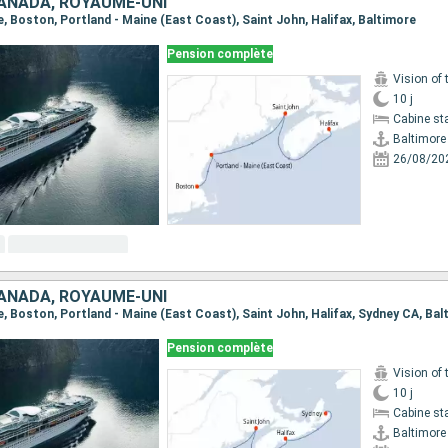
CANADA, ROYAUME-UNI
re, Boston, Portland - Maine (East Coast), Saint John, Halifax, Baltimore
Pension complète
Vision of 
10 j
Cabine st
Baltimore
26/08/20
CANADA, ROYAUME-UNI
re, Boston, Portland - Maine (East Coast), Saint John, Halifax, Sydney CA, Ba
Pension complète
Vision of 
10 j
Cabine st
Baltimore