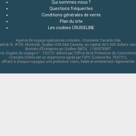
Qui sommes-nous ?
Questions fréquentes
Conditions générales de vente
Plan du site
Les cookies CRUISELINE
Agence de voyage spécialisée croisière - Croisières Canada Ltée
atrick St. #109, Montréal, Québec H3K 0A8 Canada, au capital de 5 000 dollars ca
Numéro d’Entreprise au Québec (NEQ) : 1180878887
is d’agent de voyage n° : 703731 délivré par l’Office de la Protection du Consomm
Croisière Online est un organisme agréé par l’OPC (Licence No. 703731),
offrant à chaque voyageur une protection claire, fiable et entièrement réglementée