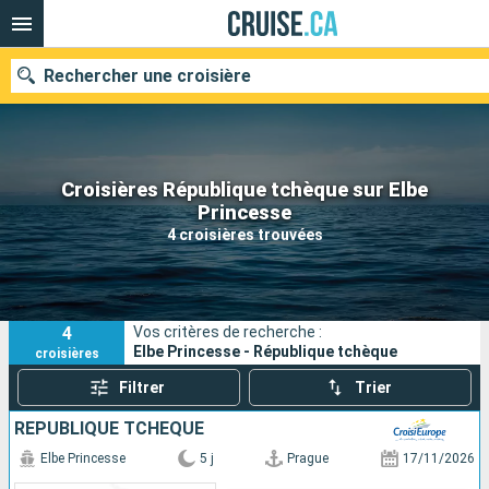
Rechercher une croisière
Croisières République tchèque sur Elbe
Nos destinations
Princesse
4 croisières trouvées
Mois de départ
Ports
Compagnies
4
Vos critères de recherche :
Rechercher
Elbe Princesse - République tchèque
croisières
Filtrer
Trier
RÉPUBLIQUE TCHÈQUE
Elbe Princesse
5 j
Prague
17/11/2026