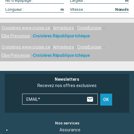
Nb d'équipage :
Largeur :
m
Longueur :
m
Vitesse :
Nœuds
Croisières www.cruise.ca
Armateurs
CroisiEurope
Elbe Princesse
Croisières République tchèque
Croisières www.cruise.ca
Armateurs
CroisiEurope
Elbe Princesse
Croisières République tchèque
Newsletters
Recevez nos offres exclusives
EMAIL*
OK
Nos services
Assurance