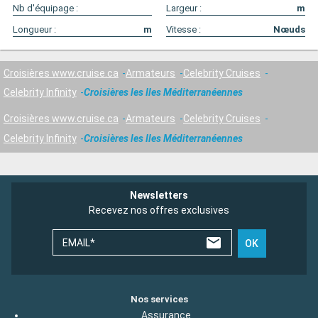
Nb d'équipage :
Largeur :
m
Longueur :
m
Vitesse :
Nœuds
Croisières www.cruise.ca
Armateurs
Celebrity Cruises
Celebrity Infinity
Croisières les Iles Méditerranéennes
Croisières www.cruise.ca
Armateurs
Celebrity Cruises
Celebrity Infinity
Croisières les Iles Méditerranéennes
Newsletters
Recevez nos offres exclusives
EMAIL*
OK
Nos services
Assurance