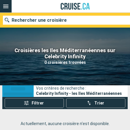
Rechercher une croisière
Croisières les Iles Méditerranéennes sur
Nos destinations
Celebrity Infinity
0 croisières trouvées
Mois de départ
Ports
Compagnies
Vos critères de recherche :
Rechercher
Celebrity Infinity - les Iles Méditerranéennes
Filtrer
Trier
Actuellement, aucune croisière n'est disponible.