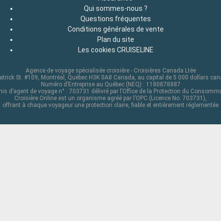
Qui sommes-nous ?
Questions fréquentes
Conditions générales de vente
Plan du site
Les cookies CRUISELINE
Agence de voyage spécialisée croisière - Croisières Canada Ltée
atrick St. #109, Montréal, Québec H3K 0A8 Canada, au capital de 5 000 dollars ca
Numéro d’Entreprise au Québec (NEQ) : 1180878887
is d’agent de voyage n° : 703731 délivré par l’Office de la Protection du Consomm
Croisière Online est un organisme agréé par l’OPC (Licence No. 703731),
offrant à chaque voyageur une protection claire, fiable et entièrement réglementée