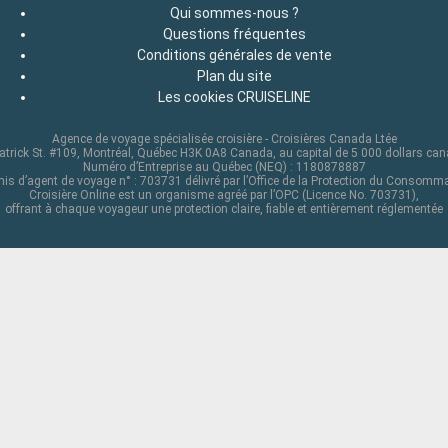
Qui sommes-nous ?
Questions fréquentes
Conditions générales de vente
Plan du site
Les cookies CRUISELINE
Agence de voyage spécialisée croisière - Croisières Canada Ltée
atrick St. #109, Montréal, Québec H3K 0A8 Canada, au capital de 5 000 dollars ca
Numéro d’Entreprise au Québec (NEQ) : 1180878887
is d’agent de voyage n° : 703731 délivré par l’Office de la Protection du Consomm
Croisière Online est un organisme agréé par l’OPC (Licence No. 703731),
offrant à chaque voyageur une protection claire, fiable et entièrement réglementée