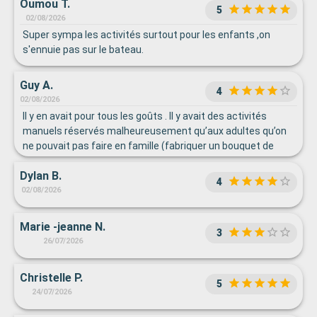
Oumou T.
5
02/08/2026
Super sympa les activités surtout pour les enfants ,on
s'ennuie pas sur le bateau.
Guy A.
4
02/08/2026
Il y en avait pour tous les goûts . Il y avait des activités
manuels réservés malheureusement qu’aux adultes qu’on
ne pouvait pas faire en famille (fabriquer un bouquet de
fleurs en papier crépon). Dommage, je me suis donc
Dylan B.
abstenu de le faire pour rester avec mes enfants. Les
4
soirées dansantes commencent trop tard, à minuit. Je n’ai
02/08/2026
pas pu en profiter car les sorties pour les commères
étaient à 8h ou 8h30 du matin
Marie -jeanne N.
3
26/07/2026
Christelle P.
5
24/07/2026