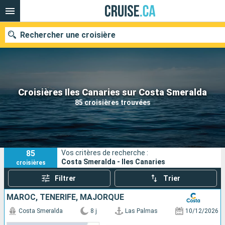
Rechercher une croisière
Nos destinations
Croisières Iles Canaries sur Costa Smeralda
85 croisières trouvées
Mois de départ
Ports
Compagnies
85
Vos critères de recherche :
Rechercher
Costa Smeralda - Iles Canaries
croisières
Filtrer
Trier
MAROC, TENERIFE, MAJORQUE
Costa Smeralda
8 j
Las Palmas
10/12/2026