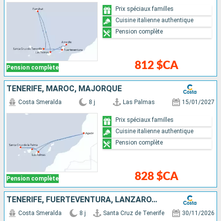
Prix spéciaux familles
Cuisine italienne authentique
Pension complète
812 $CA
Pension complète
TENERIFE, MAROC, MAJORQUE
Costa Smeralda
8 j
Las Palmas
15/01/2027
Prix spéciaux familles
Cuisine italienne authentique
Pension complète
828 $CA
Pension complète
TENERIFE, FUERTEVENTURA, LANZAROTE, MAJORQUE, PORTUGAL
Costa Smeralda
8 j
Santa Cruz de Tenerife
30/11/2026