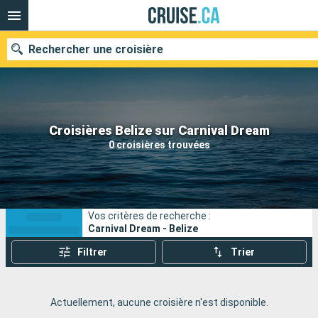
Rechercher une croisière
Nos destinations
Croisières Belize sur Carnival Dream
0 croisières trouvées
Mois de départ
Ports
Compagnies
Vos critères de recherche :
Rechercher
Carnival Dream - Belize
Filtrer
Trier
Actuellement, aucune croisière n'est disponible.