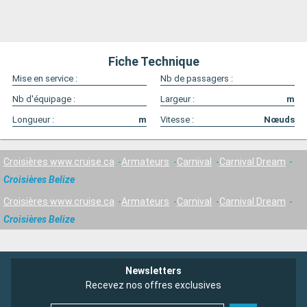
Fiche Technique
Mise en service :
Nb de passagers :
Nb d'équipage :
Largeur :
m
Longueur :
m
Vitesse :
Nœuds
Croisières www.cruise.ca
Armateurs
Carnival
Carnival Dream
Croisières Belize
Croisières www.cruise.ca
Armateurs
Carnival
Carnival Dream
Croisières Belize
Newsletters
Recevez nos offres exclusives