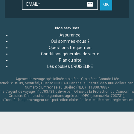
EMAIL*
OK
Nos services
Assurance
Qui sommes-nous ?
Questions fréquentes
Conditions générales de vente
Plan du site
Les cookies CRUISELINE
Agence de voyage spécialisée croisière - Croisières Canada Ltée
atrick St. #109, Montréal, Québec H3K 0A8 Canada, au capital de 5 000 dollars ca
Numéro d’Entreprise au Québec (NEQ) : 1180878887
is d’agent de voyage n° : 703731 délivré par l’Office de la Protection du Consomm
Croisière Online est un organisme agréé par l’OPC (Licence No. 703731),
offrant à chaque voyageur une protection claire, fiable et entièrement réglementée