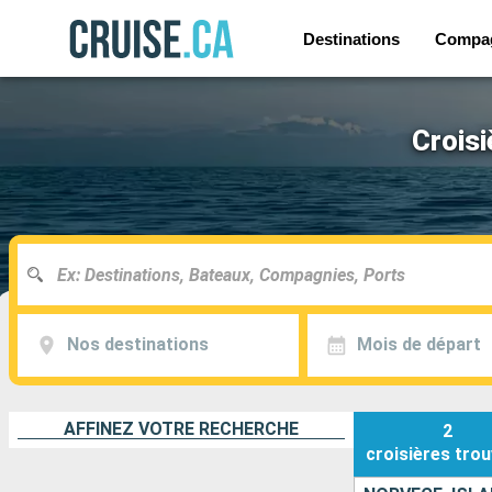
Destinations
Compa
Croisi
Nos destinations
Mois de départ
AFFINEZ VOTRE RECHERCHE
2
croisières
trou