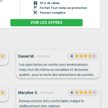
27
50 % de rabais
Forfait Tout Inclus en promotion
Pension complète
VOIR LES OFFRES
Daniel M.
4
27/06/2025
Les spectacles en soirée sont américanisés ,
mais tout de même accessibles et de bonne
qualité ; pour le reste des animations de journée,
nous n’y participons jamais… Le personnel de bord
est unanimement très attentif et parfaitement
qualifié à tous les postes.
Maryline S.
4
17/06/2024
Bateau encore très confortable, malgré le
vieillissement des cabines