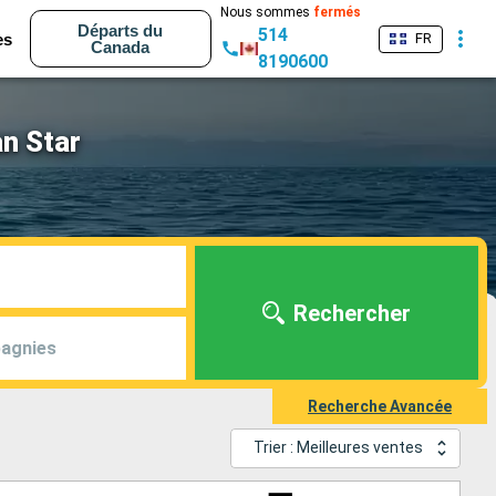
Nous sommes
fermés
Départs du
514
es
FR
Canada
8190600
an Star
Rechercher
agnies
Recherche Avancée
Trier : Meilleures ventes