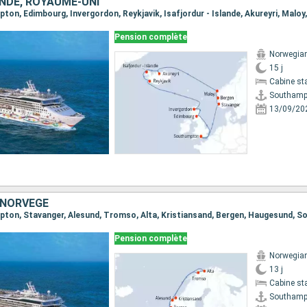
ANDE, ROYAUME-UNI
Pension complète
Norwegian
15 j
Cabine st
Southamp
13/09/20
 NORVÈGE
mpton, Stavanger, Alesund, Tromso, Alta, Kristiansand, Bergen, Haugesund,
Pension complète
Norwegian
13 j
Cabine st
Southamp