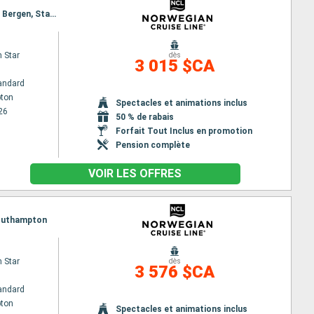
Itinéraire : Southampton, Edimbourg, Invergordon, Reykjavik, Isafjordur - Islande, Akureyri, Maloy, Bergen, Stavanger, Southampton
 Star
dès
3 015 $CA
andard
ton
Spectacles et animations inclus
26
50 % de rabais
Forfait Tout Inclus en promotion
Pension complète
VOIR LES OFFRES
 Southampton
 Star
dès
3 576 $CA
andard
ton
Spectacles et animations inclus