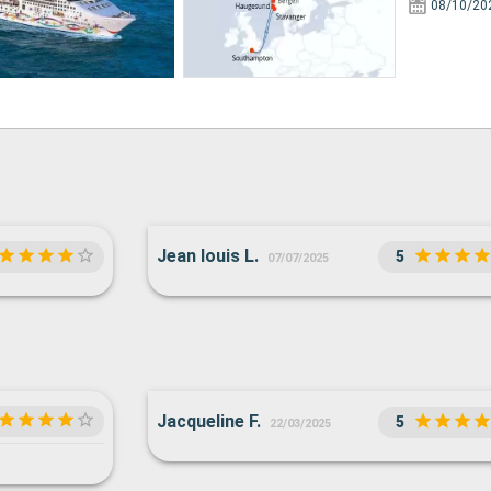
08/10/20
Jean louis L.
5
07/07/2025
Jacqueline F.
5
22/03/2025