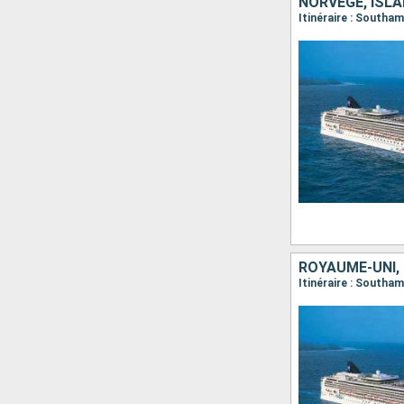
NORVÈGE, ISL
ROYAUME-UNI,
Itinéraire : Southa