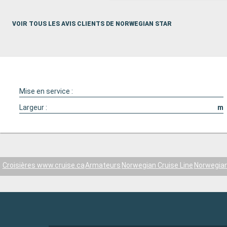
VOIR TOUS LES AVIS CLIENTS DE NORWEGIAN STAR
Mise en service :
Largeur :
m
Croisières www.cruise.ca
Armateurs
Norwegian Cruise Line
Norwegian