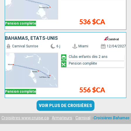
536 $CA
Pension complète
BAHAMAS, ÉTATS-UNIS
Carnival Sunrise
6 j
Miami
12/04/2027
Clubs enfants dès 2 ans
Pension complète
556 $CA
Pension complète
VOIR PLUS DE CROISIÈRES
Croisières www.cruise.ca
Armateurs
Carnival
Croisières Bahamas