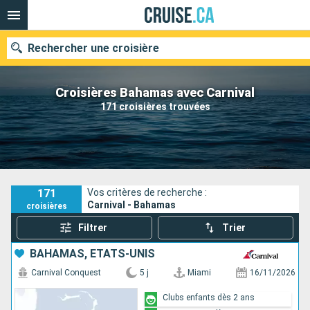
Rechercher une croisière
Croisières Bahamas avec Carnival
171 croisières trouvées
Nos destinations
Mois de départ
Ports
Compagnies
171
Vos critères de recherche :
Carnival - Bahamas
croisières
Rechercher
Filtrer
Trier
BAHAMAS, ÉTATS-UNIS
Carnival Conquest
5 j
Miami
16/11/2026
Clubs enfants dès 2 ans