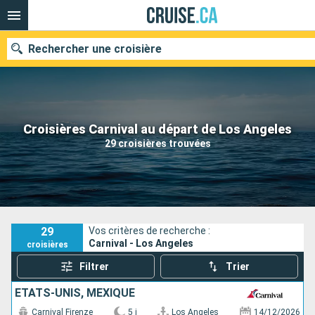
Rechercher une croisière
Nos destinations
Croisières Carnival au départ de Los Angeles
29 croisières trouvées
Mois de départ
Ports
Compagnies
Rechercher
29
Vos critères de recherche :
Carnival - Los Angeles
croisières
Filtrer
Trier
ÉTATS-UNIS, MEXIQUE
Carnival Firenze
5 j
Los Angeles
14/12/2026