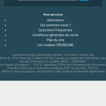
Nos services
Assurance
Qui sommes-nous ?
Questions fréquentes
Conditions générales de vente
Plan du site
Les cookies CRUISELINE
Agence de voyage spécialisée croisière - Croisières Canada Ltée
atrick St. #109, Montréal, Québec H3K 0A8 Canada, au capital de 5 000 dollars ca
Numéro d’Entreprise au Québec (NEQ) : 1180878887
is d’agent de voyage n° : 703731 délivré par l’Office de la Protection du Consomm
Croisière Online est un organisme agréé par l’OPC (Licence No. 703731),
offrant à chaque voyageur une protection claire, fiable et entièrement réglementée