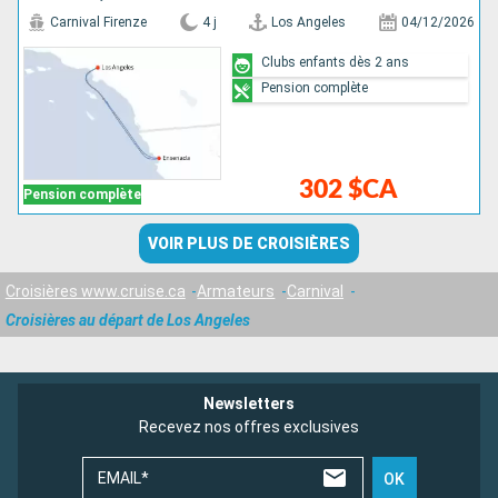
Carnival Firenze
4 j
Los Angeles
04/12/2026
Clubs enfants dès 2 ans
Pension complète
302 $CA
Pension complète
VOIR PLUS DE CROISIÈRES
Croisières www.cruise.ca
Armateurs
Carnival
Croisières au départ de Los Angeles
Newsletters
Recevez nos offres exclusives
EMAIL*
OK