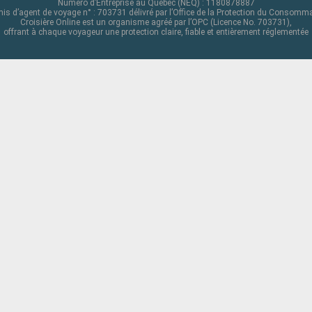
Numéro d’Entreprise au Québec (NEQ) : 1180878887
is d’agent de voyage n° : 703731 délivré par l’Office de la Protection du Consomm
Croisière Online est un organisme agréé par l’OPC (Licence No. 703731),
offrant à chaque voyageur une protection claire, fiable et entièrement réglementée