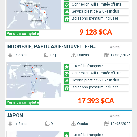
Connexion wifi illimitée offerte
Service prestige & luxe inclus
Boissons premium incluses
9 128 $CA
Pension complète
INDONÉSIE, PAPOUASIE-NOUVELLE-GUINÉE, AUSTRALIE
Le Soleal
12 j
Darwin
17/09/2026
Luxe à la française
Connexion wifi illimitée offerte
Service prestige & luxe inclus
Boissons premium incluses
17 393 $CA
Pension complète
JAPON
Le Soleal
9 j
Osaka
12/05/2028
Luxe à la française