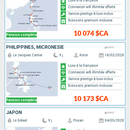
Luxe à la française
Connexion wifi illimitée offerte
Service prestige & luxe inclus
Boissons premium incluses
10 074 $CA
Pension complète
PHILIPPINES, MICRONÉSIE
Le Jacques Cartier
9 j
Koror
18/02/2028
Luxe à la française
Connexion wifi illimitée offerte
Service prestige & luxe inclus
Boissons premium incluses
10 173 $CA
Pension complète
JAPON
Le Soleal
9 j
Pusan
04/05/2028