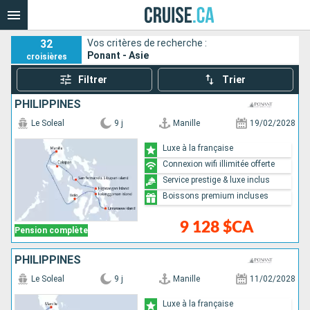
32
Vos critères de recherche :
Ponant - Asie
croisières
Filtrer
Trier
PHILIPPINES
Le Soleal
9 j
Manille
19/02/2028
Luxe à la française
Connexion wifi illimitée offerte
Service prestige & luxe inclus
Boissons premium incluses
9 128 $CA
Pension complète
PHILIPPINES
Le Soleal
9 j
Manille
11/02/2028
Luxe à la française