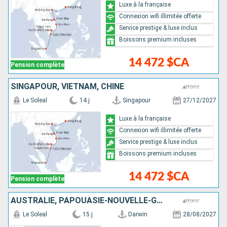
Luxe à la française
Connexion wifi illimitée offerte
Service prestige & luxe inclus
Boissons premium incluses
14 472 $CA
Pension complète
SINGAPOUR, VIETNAM, CHINE
Le Soleal
14 j
Singapour
27/12/2027
Luxe à la française
Connexion wifi illimitée offerte
Service prestige & luxe inclus
Boissons premium incluses
14 472 $CA
Pension complète
AUSTRALIE, PAPOUASIE-NOUVELLE-GUINÉE, INDONÉSIE, PHILIPPINES
Le Soleal
15 j
Darwin
28/08/2027