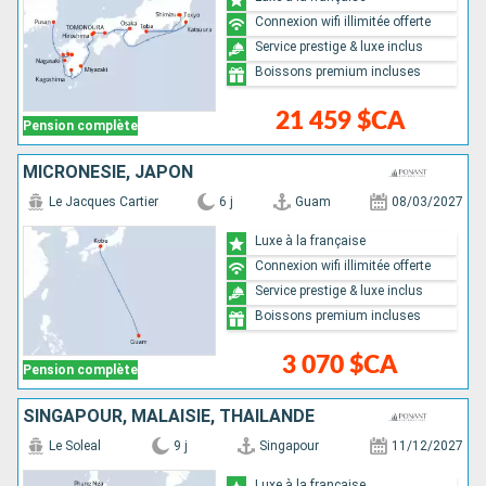
Connexion wifi illimitée offerte
Service prestige & luxe inclus
Boissons premium incluses
21 459 $CA
Pension complète
MICRONÉSIE, JAPON
Le Jacques Cartier
6 j
Guam
08/03/2027
Luxe à la française
Connexion wifi illimitée offerte
Service prestige & luxe inclus
Boissons premium incluses
3 070 $CA
Pension complète
SINGAPOUR, MALAISIE, THAÏLANDE
Le Soleal
9 j
Singapour
11/12/2027
Luxe à la française