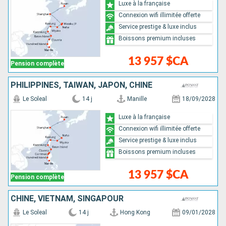
Luxe à la française
Connexion wifi illimitée offerte
Service prestige & luxe inclus
Boissons premium incluses
13 957 $CA
Pension complète
PHILIPPINES, TAÏWAN, JAPON, CHINE
Le Soleal
14 j
Manille
18/09/2028
Luxe à la française
Connexion wifi illimitée offerte
Service prestige & luxe inclus
Boissons premium incluses
13 957 $CA
Pension complète
CHINE, VIETNAM, SINGAPOUR
Le Soleal
14 j
Hong Kong
09/01/2028