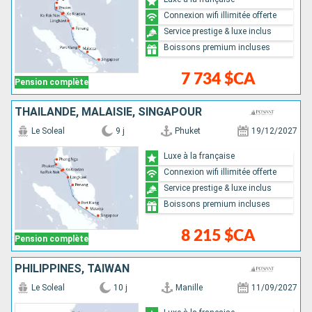
Connexion wifi illimitée offerte
Service prestige & luxe inclus
Boissons premium incluses
7 734 $CA
Pension complète
THAÏLANDE, MALAISIE, SINGAPOUR
Le Soleal
9 j
Phuket
19/12/2027
Luxe à la française
Connexion wifi illimitée offerte
Service prestige & luxe inclus
Boissons premium incluses
8 215 $CA
Pension complète
PHILIPPINES, TAÏWAN
Le Soleal
10 j
Manille
11/09/2027