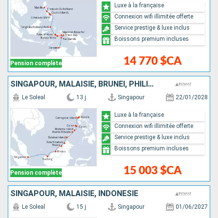
Luxe à la française
Connexion wifi illimitée offerte
Service prestige & luxe inclus
Boissons premium incluses
14 770 $CA
Pension complète
SINGAPOUR, MALAISIE, BRUNEI, PHILIPPINES
Le Soleal
13 j
Singapour
22/01/2028
Luxe à la française
Connexion wifi illimitée offerte
Service prestige & luxe inclus
Boissons premium incluses
15 003 $CA
Pension complète
SINGAPOUR, MALAISIE, INDONÉSIE
Le Soleal
15 j
Singapour
01/06/2027