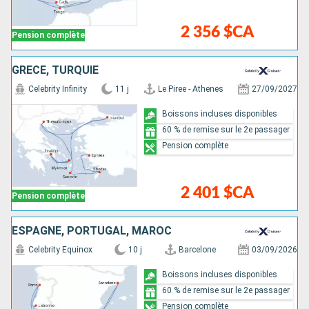
2 356 $CA
Pension complète
GRÈCE, TURQUIE
Celebrity Infinity
11 j
Le Piree - Athenes
27/09/2027
Boissons incluses disponibles
60 % de remise sur le 2e passager
Pension complète
2 401 $CA
Pension complète
ESPAGNE, PORTUGAL, MAROC
Celebrity Equinox
10 j
Barcelone
03/09/2026
Boissons incluses disponibles
60 % de remise sur le 2e passager
Pension complète