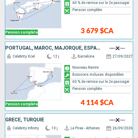
60 % de remise sur le 2e passager
Pension complète
3 679 $CA
Pension complète
PORTUGAL, MAROC, MAJORQUE, ESPAGNE
Celebrity Xcel
12 j
Barcelone
27/09/2027
Nouveau Navire
Boissons incluses disponibles
60 % de remise sur le 2e passager
Pension complète
4 114 $CA
Pension complète
GRÈCE, TURQUIE
Celebrity Infinity
10 j
Le Piree - Athenes
26/09/2026