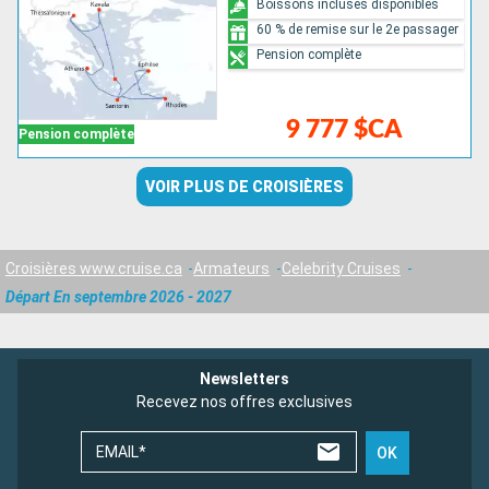
Boissons incluses disponibles
60 % de remise sur le 2e passager
Pension complète
9 777 $CA
Pension complète
VOIR PLUS DE CROISIÈRES
Croisières www.cruise.ca
Armateurs
Celebrity Cruises
Départ En septembre 2026 - 2027
Newsletters
Recevez nos offres exclusives
EMAIL*
OK