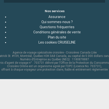
Nos services
Assurance
Qui sommes-nous ?
Questions fréquentes
Conditions générales de vente
Plan du site
Les cookies CRUISELINE
Agence de voyage spécialisée croisière - Croisières Canada Ltée
atrick St. #109, Montréal, Québec H3K 0A8 Canada, au capital de 5 000 dollars ca
Numéro d’Entreprise au Québec (NEQ) : 1180878887
is d’agent de voyage n° : 703731 délivré par l’Office de la Protection du Consomm
Croisière Online est un organisme agréé par l’OPC (Licence No. 703731),
offrant à chaque voyageur une protection claire, fiable et entièrement réglementée