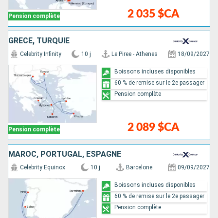
2 035 $CA
Pension complète
GRÈCE, TURQUIE
Celebrity Infinity
10 j
Le Piree - Athenes
18/09/2027
Boissons incluses disponibles
60 % de remise sur le 2e passager
Pension complète
2 089 $CA
Pension complète
MAROC, PORTUGAL, ESPAGNE
Celebrity Equinox
10 j
Barcelone
09/09/2027
Boissons incluses disponibles
60 % de remise sur le 2e passager
Pension complète