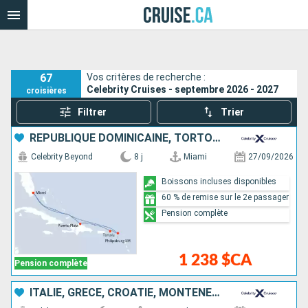
67
Vos critères de recherche :
Celebrity Cruises - septembre 2026 - 2027
croisières
Filtrer
Trier
RÉPUBLIQUE DOMINICAINE, TORTOLA, SAINT-MARTIN, ÉTATS-UNIS
Celebrity Beyond
8 j
Miami
27/09/2026
Boissons incluses disponibles
60 % de remise sur le 2e passager
Pension complète
1 238 $CA
Pension complète
ITALIE, GRÈCE, CROATIE, MONTÉNÉGRO