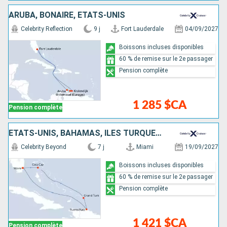
ARUBA, BONAIRE, ÉTATS-UNIS
Celebrity Reflection
9 j
Fort Lauderdale
04/09/2027
Boissons incluses disponibles
60 % de remise sur le 2e passager
Pension complète
1 285 $CA
Pension complète
ÉTATS-UNIS, BAHAMAS, ÎLES TURQUES-ET-CAÏQUES, RÉPUBLIQUE DOMINICAINE
Celebrity Beyond
7 j
Miami
19/09/2027
Boissons incluses disponibles
60 % de remise sur le 2e passager
Pension complète
1 421 $CA
Pension complète