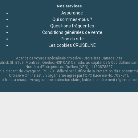
Nos services
Assurance
Qui sommes-nous ?
Questions fréquentes
Conditions générales de vente
Plan du site
Les cookies CRUISELINE
Agence de voyage spécialisée croisière - Croisières Canada Ltée
atrick St. #109, Montréal, Québec H3K 0A8 Canada, au capital de 5 000 dollars ca
Numéro d’Entreprise au Québec (NEQ) : 1180878887
is d’agent de voyage n° : 703731 délivré par l’Office de la Protection du Consomm
Croisière Online est un organisme agréé par l’OPC (Licence No. 703731),
offrant à chaque voyageur une protection claire, fiable et entièrement réglementée