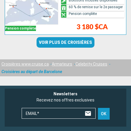
Boissons incluses disponibles
60 % de remise sur le 2e passager
Pension complète
3 180 $CA
Pension complète
VOIR PLUS DE CROISIÈRES
Croisières www.cruise.ca
Armateurs
Celebrity Cruises
Croisières au départ de Barcelone
Newsletters
Recevez nos offres exclusives
EMAIL*
OK