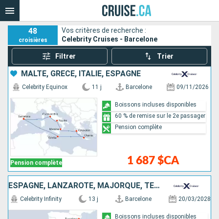
48
Vos critères de recherche :
Celebrity Cruises - Barcelone
croisières
Filtrer
Trier
MALTE, GRÈCE, ITALIE, ESPAGNE
Celebrity Equinox
11 j
Barcelone
09/11/2026
Boissons incluses disponibles
60 % de remise sur le 2e passager
Pension complète
1 687 $CA
Pension complète
ESPAGNE, LANZAROTE, MAJORQUE, TENERIFE, PORTUGAL, MAROC
Celebrity Infinity
13 j
Barcelone
20/03/2028
Boissons incluses disponibles