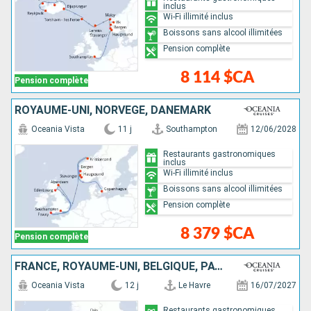
inclus
Wi-Fi illimité inclus
Boissons sans alcool illimitées
Pension complète
8 114 $CA
Pension complète
ROYAUME-UNI, NORVÈGE, DANEMARK
Oceania Vista
11 j
Southampton
12/06/2028
Restaurants gastronomiques
inclus
Wi-Fi illimité inclus
Boissons sans alcool illimitées
Pension complète
8 379 $CA
Pension complète
FRANCE, ROYAUME-UNI, BELGIQUE, PAYS-BAS, NORVÈGE, DANEMARK, ALLEMAGNE, SUÈDE
Oceania Vista
12 j
Le Havre
16/07/2027
Restaurants gastronomiques