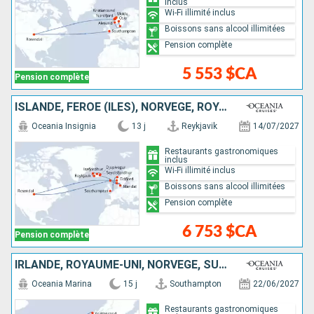
inclus
Wi-Fi illimité inclus
Boissons sans alcool illimitées
Pension complète
5 553 $CA
Pension complète
ISLANDE, FÉROÉ (ÎLES), NORVÈGE, ROYAUME-UNI
Oceania Insignia
13 j
Reykjavik
14/07/2027
Restaurants gastronomiques
inclus
Wi-Fi illimité inclus
Boissons sans alcool illimitées
Pension complète
6 753 $CA
Pension complète
IRLANDE, ROYAUME-UNI, NORVÈGE, SUÈDE, DANEMARK
Oceania Marina
15 j
Southampton
22/06/2027
Restaurants gastronomiques