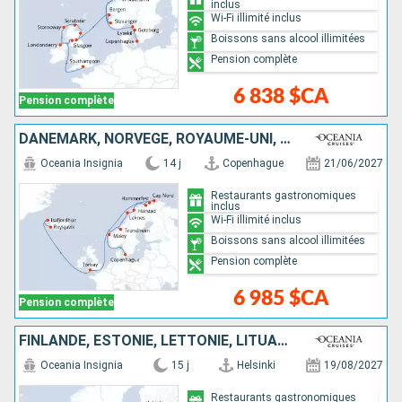
inclus
Wi-Fi illimité inclus
Boissons sans alcool illimitées
Pension complète
6 838 $CA
Pension complète
DANEMARK, NORVÈGE, ROYAUME-UNI, ISLANDE
Oceania Insignia
14 j
Copenhague
21/06/2027
Restaurants gastronomiques
inclus
Wi-Fi illimité inclus
Boissons sans alcool illimitées
Pension complète
6 985 $CA
Pension complète
FINLANDE, ESTONIE, LETTONIE, LITUANIE, POLOGNE, SUÈDE, ALLEMAGNE, DANEMARK, NORVÈGE, FRANCE, ROYAUME-UNI
Oceania Insignia
15 j
Helsinki
19/08/2027
Restaurants gastronomiques