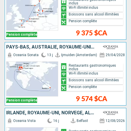
inclus
Wi-Fi illimité inclus
Boissons sans alcool illimitées
Pension complète
9 375 $CA
Pension complète
PAYS-BAS, AUSTRALIE, ROYAUME-UNI, NORVÈGE, DANEMARK
Oceania Sonata
13 j
Ijmuiden (Amsterdam)
29/04/2028
Restaurants gastronomiques
inclus
Wi-Fi illimité inclus
Boissons sans alcool illimitées
Pension complète
9 574 $CA
Pension complète
IRLANDE, ROYAUME-UNI, NORVÈGE, ALLEMAGNE, DANEMARK
Oceania Vista
16 j
Belfast
12/08/2026