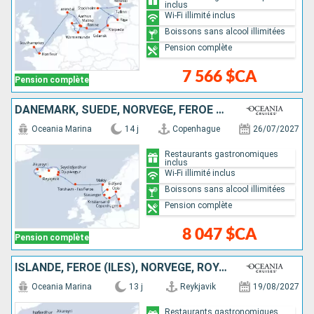
inclus
Wi-Fi illimité inclus
Boissons sans alcool illimitées
Pension complète
7 566 $CA
Pension complète
DANEMARK, SUÈDE, NORVÈGE, FÉROÉ (ÎLES), ISLANDE
Oceania Marina
14 j
Copenhague
26/07/2027
Restaurants gastronomiques
inclus
Wi-Fi illimité inclus
Boissons sans alcool illimitées
Pension complète
8 047 $CA
Pension complète
ISLANDE, FÉROÉ (ÎLES), NORVÈGE, ROYAUME-UNI
Oceania Marina
13 j
Reykjavik
19/08/2027
Restaurants gastronomiques