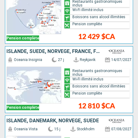
Restaurants gastronomiques
inclus
Wi-Fi illimité inclus
Boissons sans alcool illimitées
Pension complète
12 429 $CA
Pension complète
ISLANDE, SUÈDE, NORVÈGE, FRANCE, FÉROÉ (ÎLES), ROYAUME-UNI, DANEMARK, ESTONIE, PAYS-BAS, BELGIQUE, ALLEMAGNE, FINLANDE
Oceania Insignia
27 j
Reykjavik
14/07/2027
Restaurants gastronomiques
inclus
Wi-Fi illimité inclus
Boissons sans alcool illimitées
Pension complète
12 810 $CA
Pension complète
ISLANDE, DANEMARK, NORVÈGE, SUÈDE
Oceania Vista
15 j
Stockholm
07/08/2027