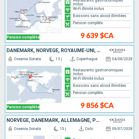
Restaurants gastronomiques
inclus
Wi-Fi illimité inclus
Boissons sans alcool illimitées
Pension complète
9 639 $CA
Pension complète
DANEMARK, NORVÈGE, ROYAUME-UNI, AUSTRALIE, PAYS-BAS, BELGIQUE
Oceania Sonata
13 j
Copenhague
04/08/2028
Restaurants gastronomiques
inclus
Wi-Fi illimité inclus
Boissons sans alcool illimitées
Pension complète
9 856 $CA
Pension complète
NORVÈGE, DANEMARK, ALLEMAGNE, POLOGNE, LITUANIE, LETTONIE, SUÈDE, ESTONIE, FINLANDE
Oceania Sonata
15 j
Oslo
09/07/2028