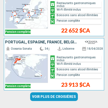
Restaurants gastronomiques
inclus
Wi-Fi illimité inclus
Boissons sans alcool illimitées
Pension complète
22 652 $CA
Pension complète
PORTUGAL, ESPAGNE, FRANCE, BELGIQUE, PAYS-BAS, AUSTRALIE, ROYAUME-UNI, NORVÈGE, DANEMARK, ALLEMAGNE, POLOGNE, LITUANIE, LETTONIE, SUÈDE, ESTONIE
Oceania Sonata
34 j
Lisbonne
18/04/2028
Restaurants gastronomiques
inclus
Wi-Fi illimité inclus
Boissons sans alcool illimitées
Pension complète
23 913 $CA
Pension complète
VOIR PLUS DE CROISIÈRES