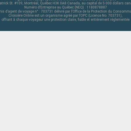
atrick St. #109, Montréal, Québec H3K 0A8 Canada, au capital de 5 000 dollars ca
Numéro d’Entreprise au Québec (NEQ) : 1180878887
is d’agent de voyage n° : 703731 délivré par l’Office de la Protection du Consomm
Croisière Online est un organisme agréé par l’OPC (Licence No. 703731),
offrant à chaque voyageur une protection claire, fiable et entièrement réglementée