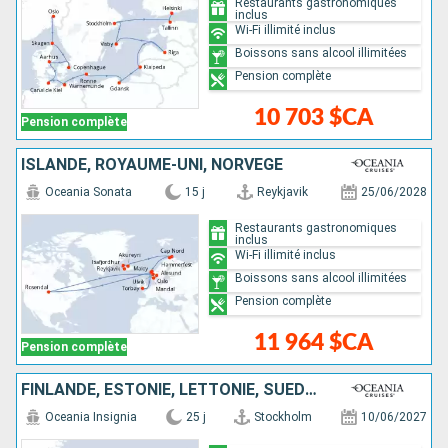
Restaurants gastronomiques
inclus
Wi-Fi illimité inclus
Boissons sans alcool illimitées
Pension complète
10 703 $CA
Pension complète
ISLANDE, ROYAUME-UNI, NORVÈGE
Oceania Sonata
15 j
Reykjavik
25/06/2028
Restaurants gastronomiques
inclus
Wi-Fi illimité inclus
Boissons sans alcool illimitées
Pension complète
11 964 $CA
Pension complète
FINLANDE, ESTONIE, LETTONIE, SUÈDE, POLOGNE, ALLEMAGNE, DANEMARK, NORVÈGE, ROYAUME-UNI, ISLANDE
Oceania Insignia
25 j
Stockholm
10/06/2027