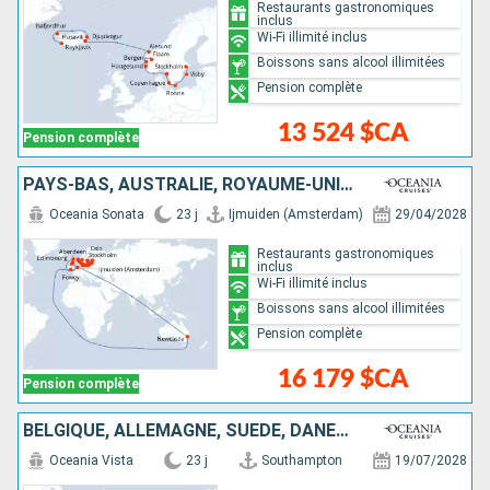
Restaurants gastronomiques
inclus
Wi-Fi illimité inclus
Boissons sans alcool illimitées
Pension complète
13 524 $CA
Pension complète
PAYS-BAS, AUSTRALIE, ROYAUME-UNI, NORVÈGE, DANEMARK, ALLEMAGNE, POLOGNE, LITUANIE, LETTONIE, ESTONIE, SUÈDE
Oceania Sonata
23 j
Ijmuiden (Amsterdam)
29/04/2028
Restaurants gastronomiques
inclus
Wi-Fi illimité inclus
Boissons sans alcool illimitées
Pension complète
16 179 $CA
Pension complète
BELGIQUE, ALLEMAGNE, SUÈDE, DANEMARK, ROYAUME-UNI, NORVÈGE, ISLANDE
Oceania Vista
23 j
Southampton
19/07/2028