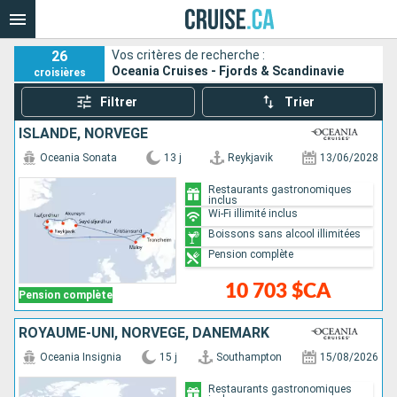
26
Vos critères de recherche :
Oceania Cruises - Fjords & Scandinavie
croisières
Filtrer
Trier
ISLANDE, NORVÈGE
Oceania Sonata
13 j
Reykjavik
13/06/2028
Restaurants gastronomiques
inclus
Wi-Fi illimité inclus
Boissons sans alcool illimitées
Pension complète
10 703 $CA
Pension complète
ROYAUME-UNI, NORVÈGE, DANEMARK
Oceania Insignia
15 j
Southampton
15/08/2026
Restaurants gastronomiques