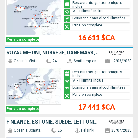
Restaurants gastronomiques
inclus
Wi-Fi illimité inclus
Boissons sans alcool illimitées
Pension complète
16 611 $CA
Pension complète
ROYAUME-UNI, NORVÈGE, DANEMARK, ALLEMAGNE, POLOGNE, LITUANIE, LETTONIE, ESTONIE, FINLANDE, SUÈDE
Oceania Vista
24 j
Southampton
12/06/2028
Restaurants gastronomiques
inclus
Wi-Fi illimité inclus
Boissons sans alcool illimitées
Pension complète
17 441 $CA
Pension complète
FINLANDE, ESTONIE, SUÈDE, LETTONIE, LITUANIE, POLOGNE, DANEMARK, ALLEMAGNE, NORVÈGE, AUSTRALIE, PAYS-BAS, BELGIQUE, ROYAUME-UNI
Oceania Sonata
25 j
Helsinki
23/07/2028