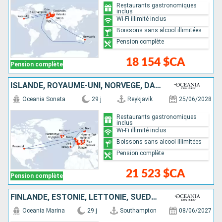
Restaurants gastronomiques
inclus
Wi-Fi illimité inclus
Boissons sans alcool illimitées
Pension complète
18 154 $CA
Pension complète
ISLANDE, ROYAUME-UNI, NORVÈGE, DANEMARK, ALLEMAGNE, POLOGNE, LITUANIE, LETTONIE, SUÈDE, ESTONIE, FINLANDE
Oceania Sonata
29 j
Reykjavik
25/06/2028
Restaurants gastronomiques
inclus
Wi-Fi illimité inclus
Boissons sans alcool illimitées
Pension complète
21 523 $CA
Pension complète
FINLANDE, ESTONIE, LETTONIE, SUÈDE, ALLEMAGNE, DANEMARK, ROYAUME-UNI, IRLANDE, NORVÈGE
Oceania Marina
29 j
Southampton
08/06/2027