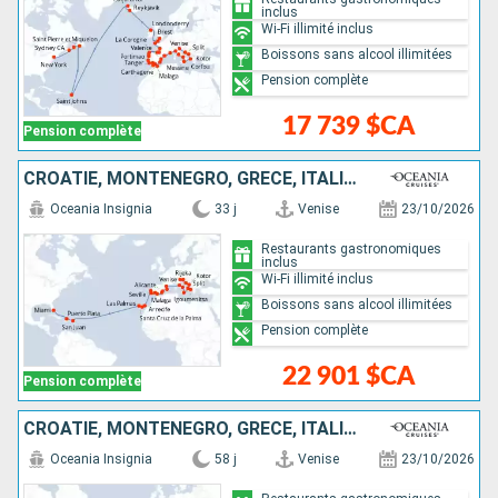
inclus
Wi-Fi illimité inclus
Boissons sans alcool illimitées
Pension complète
17 739 $CA
Pension complète
CROATIE, MONTÉNÉGRO, GRÈCE, ITALIE, ESPAGNE, PORTUGAL, LANZAROTE, MAJORQUE, PORTO RICO, RÉPUBLIQUE DOMINICAINE, ÉTATS-UNIS
Oceania Insignia
33 j
Venise
23/10/2026
Restaurants gastronomiques
inclus
Wi-Fi illimité inclus
Boissons sans alcool illimitées
Pension complète
22 901 $CA
Pension complète
CROATIE, MONTÉNÉGRO, GRÈCE, ITALIE, ESPAGNE, PORTUGAL, LANZAROTE, MAJORQUE, PORTO RICO, RÉPUBLIQUE DOMINICAINE, ÉTATS-UNIS, SAINT VINCENT-ET-LES-GRENADINES, ANTIGUA-ET-BARBUDA, SAINTE-LUCIE, TRINITÉ-E
Oceania Insignia
58 j
Venise
23/10/2026