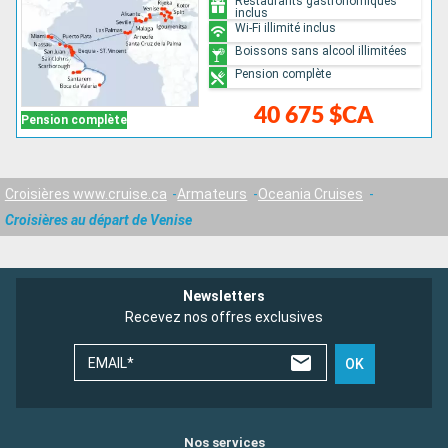
Restaurants gastronomiques
inclus
Wi-Fi illimité inclus
Boissons sans alcool illimitées
Pension complète
40 675 $CA
Pension complète
Croisières www.cruise.ca
Armateurs
Oceania Cruises
Croisières au départ de Venise
Newsletters
Recevez nos offres exclusives
EMAIL*
OK
Nos services