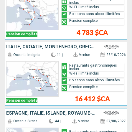
inclus
Wi-Fi illimité inclus
Boissons sans alcool illimitées
Pension complète
4 783 $CA
Pension complète
ITALIE, CROATIE, MONTÉNÉGRO, GRÈCE, ESPAGNE
Oceania Insignia
11 j
Venise
23/10/2026
Restaurants gastronomiques
inclus
Wi-Fi illimité inclus
Boissons sans alcool illimitées
Pension complète
16 412 $CA
Pension complète
ESPAGNE, ITALIE, ISLANDE, ROYAUME-UNI, FRANCE, CANADA, PORTUGAL, GRÈCE, MONTÉNÉGRO, IRLANDE, MAROC, ÉTATS-UNIS, CROATIE, ANTIGUA-ET-BARBUDA
Oceania Sirena
44 j
Venise
07/08/2027
Restaurants gastronomiques