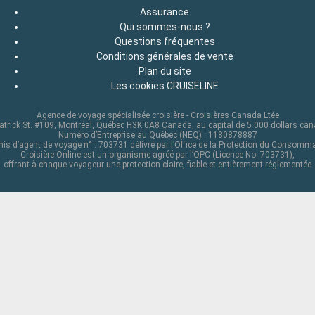
Assurance
Qui sommes-nous ?
Questions fréquentes
Conditions générales de vente
Plan du site
Les cookies CRUISELINE
Agence de voyage spécialisée croisière - Croisières Canada Ltée
atrick St. #109, Montréal, Québec H3K 0A8 Canada, au capital de 5 000 dollars ca
Numéro d’Entreprise au Québec (NEQ) : 1180878887
is d’agent de voyage n° : 703731 délivré par l’Office de la Protection du Consomm
Croisière Online est un organisme agréé par l’OPC (Licence No. 703731),
offrant à chaque voyageur une protection claire, fiable et entièrement réglementée