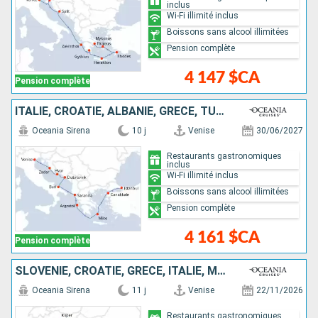
inclus
Wi-Fi illimité inclus
Boissons sans alcool illimitées
Pension complète
4 147 $CA
Pension complète
ITALIE, CROATIE, ALBANIE, GRÈCE, TURQUIE
Oceania Sirena
10 j
Venise
30/06/2027
Restaurants gastronomiques
inclus
Wi-Fi illimité inclus
Boissons sans alcool illimitées
Pension complète
4 161 $CA
Pension complète
SLOVÉNIE, CROATIE, GRÈCE, ITALIE, MALTE
Oceania Sirena
11 j
Venise
22/11/2026
Restaurants gastronomiques