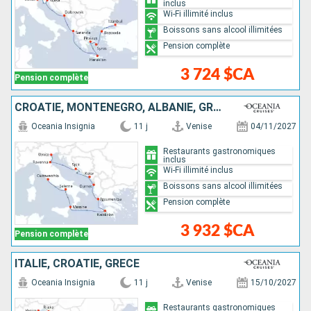
inclus
Wi-Fi illimité inclus
Boissons sans alcool illimitées
Pension complète
3 724 $CA
Pension complète
CROATIE, MONTÉNÉGRO, ALBANIE, GRÈCE, ITALIE
Oceania Insignia
11 j
Venise
04/11/2027
Restaurants gastronomiques
inclus
Wi-Fi illimité inclus
Boissons sans alcool illimitées
Pension complète
3 932 $CA
Pension complète
ITALIE, CROATIE, GRÈCE
Oceania Insignia
11 j
Venise
15/10/2027
Restaurants gastronomiques