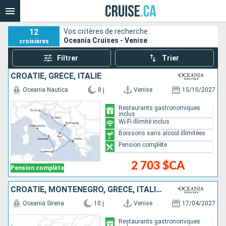
12
Vos critères de recherche :
Oceania Cruises - Venise
croisières
Filtrer
Trier
CROATIE, GRÈCE, ITALIE
Oceania Nautica
8 j
Venise
15/10/2027
Restaurants gastronomiques
inclus
Wi-Fi illimité inclus
Boissons sans alcool illimitées
Pension complète
2 703 $CA
Pension complète
CROATIE, MONTÉNÉGRO, GRÈCE, ITALIE, FRANCE, ESPAGNE
Oceania Sirena
10 j
Venise
17/04/2027
Restaurants gastronomiques