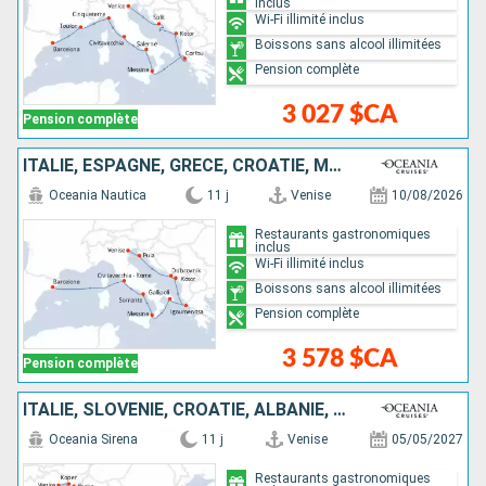
inclus
Wi-Fi illimité inclus
Boissons sans alcool illimitées
Pension complète
3 027 $CA
Pension complète
ITALIE, ESPAGNE, GRÈCE, CROATIE, MONTÉNÉGRO
Oceania Nautica
11 j
Venise
10/08/2026
Restaurants gastronomiques
inclus
Wi-Fi illimité inclus
Boissons sans alcool illimitées
Pension complète
3 578 $CA
Pension complète
ITALIE, SLOVÉNIE, CROATIE, ALBANIE, GRÈCE, TURQUIE
Oceania Sirena
11 j
Venise
05/05/2027
Restaurants gastronomiques