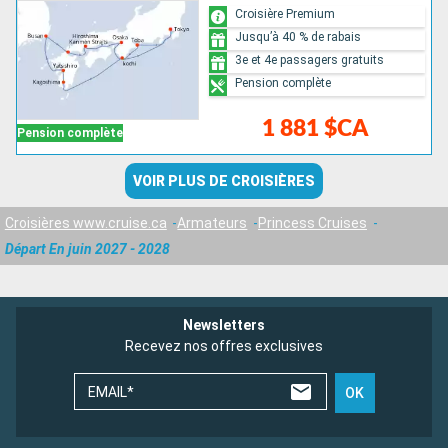
Croisière Premium
Jusqu’à 40 % de rabais
3e et 4e passagers gratuits
Pension complète
1 881 $CA
Pension complète
VOIR PLUS DE CROISIÈRES
Croisières www.cruise.ca
Armateurs
Princess Cruises
Départ En juin 2027 - 2028
Newsletters
Recevez nos offres exclusives
EMAIL*
OK