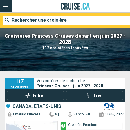
Rechercher une croisière
Croisières Princess Cruises départ en juin 2027 -
2028
117 croisières trouvées
Nos destinations
Mois de départ
Ports
Compagnies
117
Vos critères de recherche :
Princess Cruises - juin 2027 - 2028
croisières
Rechercher
Filtrer
Trier
CANADA, ÉTATS-UNIS
Emerald Princess
8 j
Vancouver
01/06/2027
Croisière Premium