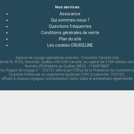
Nos services
Assurance
Qui sommes-nous ?
Questions fréquentes
Conditions générales de vente
Plan du site
Les cookies CRUISELINE
Agence de voyage spécialisée croisière - Croisières Canada Ltée
atrick St. #109, Montréal, Québec H3K 0A8 Canada, au capital de 5 000 dollars ca
Numéro d’Entreprise au Québec (NEQ) : 1180878887
is d’agent de voyage n° : 703731 délivré par l’Office de la Protection du Consomm
Croisière Online est un organisme agréé par l’OPC (Licence No. 703731),
offrant à chaque voyageur une protection claire, fiable et entièrement réglementée