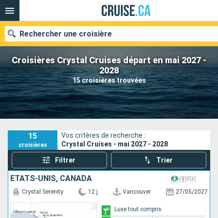
Rechercher une croisière
Croisières Crystal Cruises départ en mai 2027 -
2028
15 croisières trouvées
Nos destinations
Mois de départ
Ports
Compagnies
15
Vos critères de recherche :
Crystal Cruises - mai 2027 - 2028
croisières
Rechercher
Filtrer
Trier
ÉTATS-UNIS, CANADA
Crystal Serenity
12 j
Vancouver
27/05/2027
Luxe tout compris