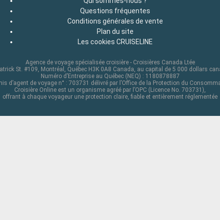
Qui sommes-nous ?
Questions fréquentes
Conditions générales de vente
Plan du site
Les cookies CRUISELINE
Agence de voyage spécialisée croisière - Croisières Canada Ltée
atrick St. #109, Montréal, Québec H3K 0A8 Canada, au capital de 5 000 dollars ca
Numéro d’Entreprise au Québec (NEQ) : 1180878887
is d’agent de voyage n° : 703731 délivré par l’Office de la Protection du Consomm
Croisière Online est un organisme agréé par l’OPC (Licence No. 703731),
offrant à chaque voyageur une protection claire, fiable et entièrement réglementée