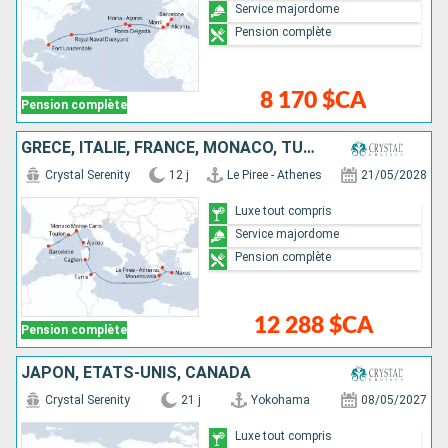
Service majordome
Pension complète
8 170 $CA
Pension complète
GRÈCE, ITALIE, FRANCE, MONACO, TUNISIE, ESPAGNE
Crystal Serenity
12 j
Le Piree - Athenes
21/05/2028
Luxe tout compris
Service majordome
Pension complète
12 288 $CA
Pension complète
JAPON, ÉTATS-UNIS, CANADA
Crystal Serenity
21 j
Yokohama
08/05/2027
Luxe tout compris