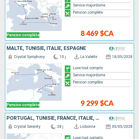
Service majordome
Pension complète
8 469 $CA
Pension complète
MALTE, TUNISIE, ITALIE, ESPAGNE
Crystal Symphony
10 j
La Valette
18/05/2028
Luxe tout compris
Service majordome
Pension complète
9 299 $CA
Pension complète
PORTUGAL, TUNISIE, FRANCE, ITALIE, MINORQUE, GRÈCE, MONACO, ESPAGNE, MALTE
Crystal Serenity
28 j
Lisbonne
05/05/2028
Luxe tout compris