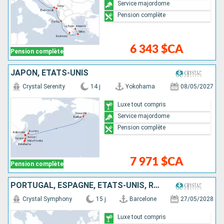
Service majordome
Pension complète
6 343 $CA
Pension complète
JAPON, ÉTATS-UNIS
Crystal Serenity
14 j
Yokohama
08/05/2027
Luxe tout compris
Service majordome
Pension complète
7 971 $CA
Pension complète
PORTUGAL, ESPAGNE, ÉTATS-UNIS, ROYAUME-UNI
Crystal Symphony
15 j
Barcelone
27/05/2028
Luxe tout compris