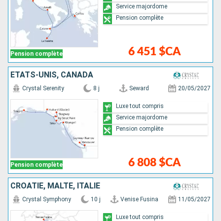
Service majordome
Pension complète
6 451 $CA
Pension complète
ÉTATS-UNIS, CANADA
Crystal Serenity
8 j
Seward
20/05/2027
Luxe tout compris
Service majordome
Pension complète
6 808 $CA
Pension complète
CROATIE, MALTE, ITALIE
Crystal Symphony
10 j
Venise Fusina
11/05/2027
Luxe tout compris