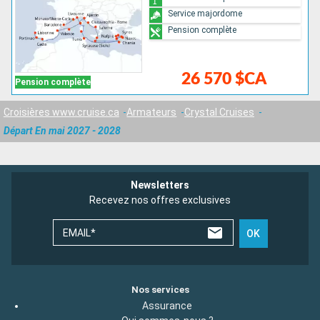
Service majordome
Pension complète
26 570 $CA
Pension complète
Croisières www.cruise.ca
Armateurs
Crystal Cruises
Départ En mai 2027 - 2028
Newsletters
Recevez nos offres exclusives
EMAIL*
OK
Nos services
Assurance