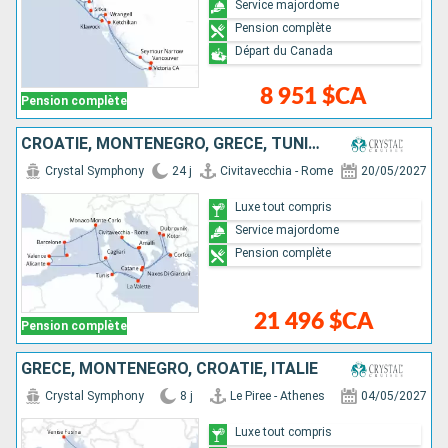
Service majordome
Pension complète
Départ du Canada
8 951 $CA
Pension complète
CROATIE, MONTÉNÉGRO, GRÈCE, TUNISIE, ESPAGNE, MAJORQUE, MONACO, MALTE, ITALIE
Crystal Symphony
24 j
Civitavecchia - Rome
20/05/2027
Luxe tout compris
Service majordome
Pension complète
21 496 $CA
Pension complète
GRÈCE, MONTÉNÉGRO, CROATIE, ITALIE
Crystal Symphony
8 j
Le Piree - Athenes
04/05/2027
Luxe tout compris