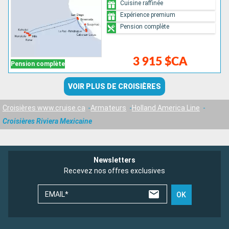
Cuisine raffinée
Expérience premium
Pension complète
3 915 $CA
Pension complète
VOIR PLUS DE CROISIÈRES
Croisières www.cruise.ca
Armateurs
Holland America Line
Croisières Riviera Mexicaine
Newsletters
Recevez nos offres exclusives
EMAIL*
OK