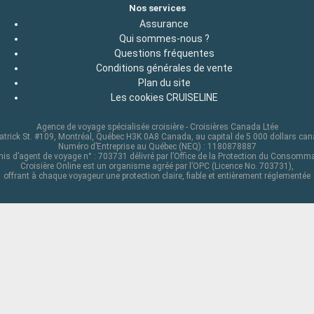
Nos services
Assurance
Qui sommes-nous ?
Questions fréquentes
Conditions générales de vente
Plan du site
Les cookies CRUISELINE
Agence de voyage spécialisée croisière - Croisières Canada Ltée
atrick St. #109, Montréal, Québec H3K 0A8 Canada, au capital de 5 000 dollars ca
Numéro d’Entreprise au Québec (NEQ) : 1180878887
is d’agent de voyage n° : 703731 délivré par l’Office de la Protection du Consomm
Croisière Online est un organisme agréé par l’OPC (Licence No. 703731),
offrant à chaque voyageur une protection claire, fiable et entièrement réglementée