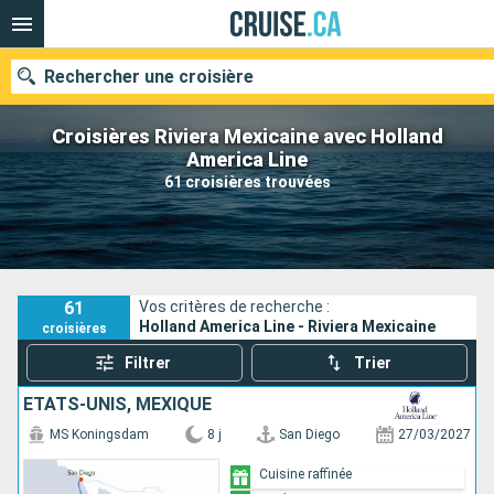
Rechercher une croisière
Croisières Riviera Mexicaine avec Holland
America Line
61 croisières trouvées
Nos destinations
Mois de départ
Ports
Compagnies
61
Vos critères de recherche :
Holland America Line - Riviera Mexicaine
croisières
Rechercher
Filtrer
Trier
ÉTATS-UNIS, MEXIQUE
MS Koningsdam
8 j
San Diego
27/03/2027
Cuisine raffinée