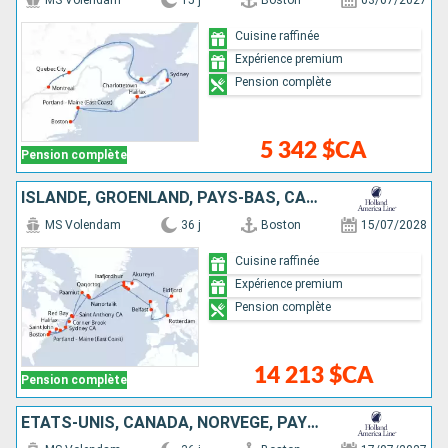
MS Volendam
15 j
Boston
03/07/2027
Cuisine raffinée
Expérience premium
Pension complète
5 342 $CA
Pension complète
ISLANDE, GRÖENLAND, PAYS-BAS, CANADA, ÉTATS-UNIS, NORVÈGE, ROYAUME-UNI, IRLANDE
MS Volendam
36 j
Boston
15/07/2028
Cuisine raffinée
Expérience premium
Pension complète
14 213 $CA
Pension complète
ÉTATS-UNIS, CANADA, NORVÈGE, PAYS-BAS, IRLANDE, ISLANDE, GRÖENLAND