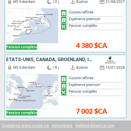
MS Volendam
12 j
Boston
21/08/2027
Cuisine raffinée
Expérience premium
Pension complète
4 380 $CA
Pension complète
ÉTATS-UNIS, CANADA, GRÖENLAND, ISLANDE, NORVÈGE, PAYS-BAS
MS Volendam
18 j
Boston
15/07/2028
Cuisine raffinée
Expérience premium
Pension complète
7 002 $CA
Pension complète
Croisières www.cruise.ca
Armateurs
Holland America Line