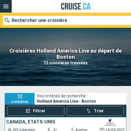
Rechercher une croisière
Croisières Holland America Line au départ de
Nos destinations
Boston
12 croisières trouvées
Mois de départ
Ports
Compagnies
Rechercher
12
Vos critères de recherche :
Holland America Line - Boston
croisières
Filtrer
Trier
CANADA, ÉTATS-UNIS
MS Volendam
8 j
Boston
18/09/2027