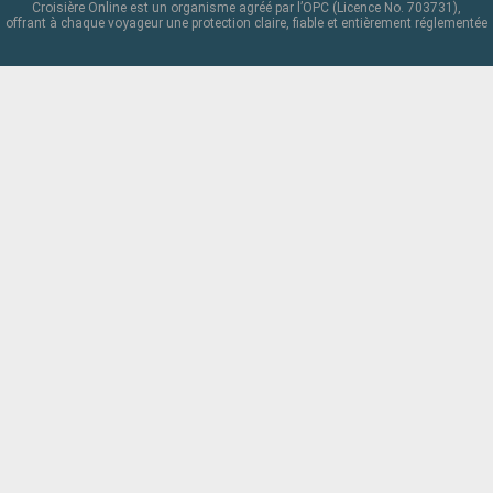
Croisière Online est un organisme agréé par l’OPC (Licence No. 703731),
offrant à chaque voyageur une protection claire, fiable et entièrement réglementée