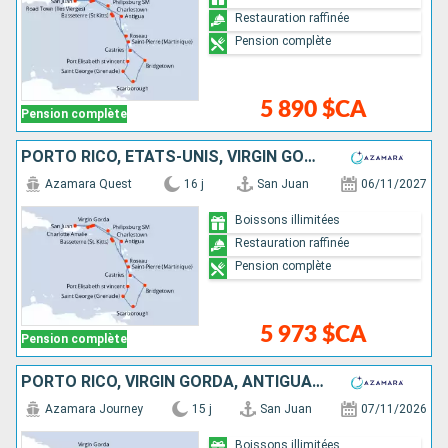
Restauration raffinée
Pension complète
5 890 $CA
Pension complète
PORTO RICO, ÉTATS-UNIS, VIRGIN GORDA, ANTIGUA-ET-BARBUDA, MARTINIQUE, SAINT VINCENT-ET-LES-GRENADINES, GRENADE, TRINITÉ-ET-TOBAGO, BARBADE, SAINTE-LUCIE, DOMINIQUE, SAINT-MARTIN, TORTOLA
Azamara Quest
16 j
San Juan
06/11/2027
Boissons illimitées
Restauration raffinée
Pension complète
5 973 $CA
Pension complète
PORTO RICO, VIRGIN GORDA, ANTIGUA-ET-BARBUDA, MARTINIQUE, SAINT VINCENT-ET-LES-GRENADINES, GRENADE, TRINITÉ-ET-TOBAGO, BARBADE, SAINTE-LUCIE, DOMINIQUE, SAINT-MARTIN, TORTOLA
Azamara Journey
15 j
San Juan
07/11/2026
Boissons illimitées