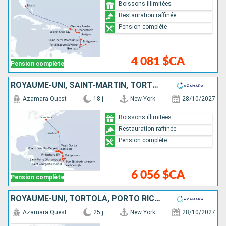
Boissons illimitées
Restauration raffinée
Pension complète
4 081 $CA
Pension complète
ROYAUME-UNI, SAINT-MARTIN, TORTOLA, PORTO RICO, ÉTATS-UNIS, VIRGIN GORDA, ANTIGUA-ET-BARBUDA, MARTINIQUE, SAINT VINCENT-ET-LES-GRENADINES, GRENADE, TRINITÉ-ET-TOBAGO, BARBADE
Azamara Quest
18 j
New York
28/10/2027
Boissons illimitées
Restauration raffinée
Pension complète
6 056 $CA
Pension complète
ROYAUME-UNI, TORTOLA, PORTO RICO, ÉTATS-UNIS, VIRGIN GORDA, ANTIGUA-ET-BARBUDA, MARTINIQUE, SAINT VINCENT-ET-LES-GRENADINES, GRENADE, TRINITÉ-ET-TOBAGO, BARBADE, SAINTE-LUCIE, DOMINIQUE, SAINT-MARTIN
Azamara Quest
25 j
New York
28/10/2027