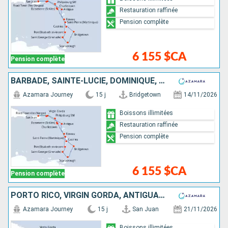
Restauration raffinée
Pension complète
6 155 $CA
Pension complète
BARBADE, SAINTE-LUCIE, DOMINIQUE, SAINT-MARTIN, TORTOLA, PORTO RICO, VIRGIN GORDA, ANTIGUA-ET-BARBUDA, MARTINIQUE, SAINT VINCENT-ET-LES-GRENADINES, GRENADE, TRINITÉ-ET-TOBAGO
Azamara Journey
15 j
Bridgetown
14/11/2026
Boissons illimitées
Restauration raffinée
Pension complète
6 155 $CA
Pension complète
PORTO RICO, VIRGIN GORDA, ANTIGUA-ET-BARBUDA, MARTINIQUE, SAINT VINCENT-ET-LES-GRENADINES, GRENADE, TRINITÉ-ET-TOBAGO, BARBADE, SAINTE-LUCIE, DOMINIQUE, SAINT-MARTIN, FRANCE
Azamara Journey
15 j
San Juan
21/11/2026
Boissons illimitées