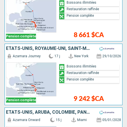
Boissons illimitées
Restauration raffinée
Pension complète
8 661 $CA
Pension complète
ÉTATS-UNIS, ROYAUME-UNI, SAINT-MARTIN, TORTOLA, PORTO RICO, VIRGIN GORDA, ANTIGUA-ET-BARBUDA, MARTINIQUE, SAINT VINCENT-ET-LES-GRENADINES, GRENADE, TRINITÉ-ET-TOBAGO, BARBADE
Azamara Journey
17 j
New York
29/10/2026
Boissons illimitées
Restauration raffinée
Pension complète
9 242 $CA
Pension complète
ÉTATS-UNIS, ARUBA, COLOMBIE, PANAMA, ÉQUATEUR, PÉROU
Azamara Onward
15 j
Miami
05/01/2028