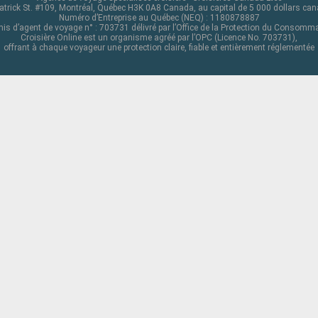
atrick St. #109, Montréal, Québec H3K 0A8 Canada, au capital de 5 000 dollars ca
Numéro d’Entreprise au Québec (NEQ) : 1180878887
is d’agent de voyage n° : 703731 délivré par l’Office de la Protection du Consomm
Croisière Online est un organisme agréé par l’OPC (Licence No. 703731),
offrant à chaque voyageur une protection claire, fiable et entièrement réglementée