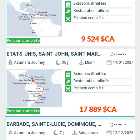
Boissons illimitées
Restauration raffinée
Pension complète
9 524 $CA
Pension complète
ÉTATS-UNIS, SAINT JOHN, SAINT-MARTIN, ANTIGUA-ET-BARBUDA, MARTINIQUE, SAINT VINCENT-ET-LES-GRENADINES, GRENADE, BARBADE, TRINITÉ-ET-TOBAGO, ÎLE ROYALE, BRÉSIL, URUGUAY, ARGENTINE
Azamara Journey
35 j
Miami
14/01/2027
Boissons illimitées
Restauration raffinée
Pension complète
17 889 $CA
Pension complète
BARBADE, SAINTE-LUCIE, DOMINIQUE, SAINT-MARTIN, PORTO RICO
Azamara Journey
7 j
Bridgetown
12/12/2026