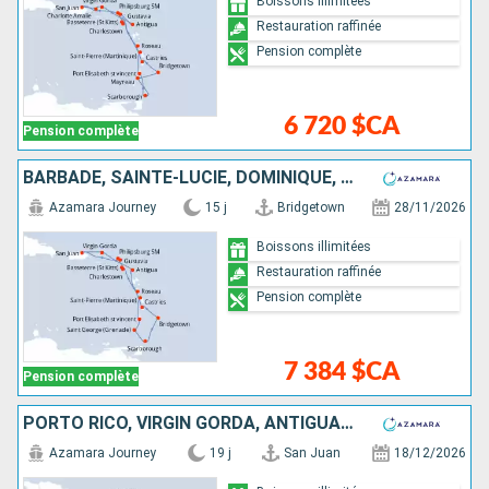
Boissons illimitées
Restauration raffinée
Pension complète
6 720 $CA
Pension complète
BARBADE, SAINTE-LUCIE, DOMINIQUE, SAINT-MARTIN, FRANCE, PORTO RICO, VIRGIN GORDA, ANTIGUA-ET-BARBUDA, MARTINIQUE, SAINT VINCENT-ET-LES-GRENADINES, GRENADE, TRINITÉ-ET-TOBAGO
Azamara Journey
15 j
Bridgetown
28/11/2026
Boissons illimitées
Restauration raffinée
Pension complète
7 384 $CA
Pension complète
PORTO RICO, VIRGIN GORDA, ANTIGUA-ET-BARBUDA, FRANCE, MARTINIQUE, TRINITÉ-ET-TOBAGO, SAINT VINCENT-ET-LES-GRENADINES, BARBADE, ARUBA, SAINTE-LUCIE, ÉTATS-UNIS
Azamara Journey
19 j
San Juan
18/12/2026