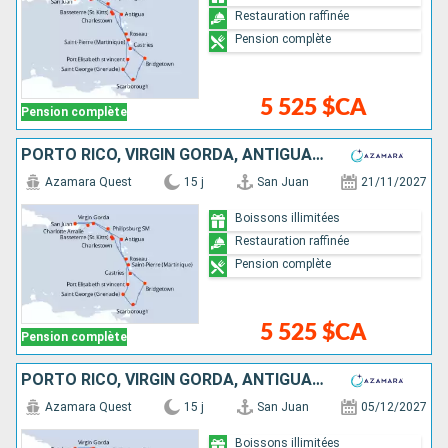
Restauration raffinée
Pension complète
5 525 $CA
Pension complète
PORTO RICO, VIRGIN GORDA, ANTIGUA-ET-BARBUDA, MARTINIQUE, SAINT VINCENT-ET-LES-GRENADINES, GRENADE, TRINITÉ-ET-TOBAGO, BARBADE, SAINTE-LUCIE, DOMINIQUE, SAINT-MARTIN, ÉTATS-UNIS
Azamara Quest
15 j
San Juan
21/11/2027
Boissons illimitées
Restauration raffinée
Pension complète
5 525 $CA
Pension complète
PORTO RICO, VIRGIN GORDA, ANTIGUA-ET-BARBUDA, MARTINIQUE, SAINT VINCENT-ET-LES-GRENADINES, GRENADE, TRINITÉ-ET-TOBAGO, BARBADE, SAINTE-LUCIE, DOMINIQUE, SAINT-MARTIN, TORTOLA
Azamara Quest
15 j
San Juan
05/12/2027
Boissons illimitées