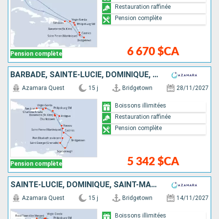
Restauration raffinée
Pension complète
6 670 $CA
Pension complète
BARBADE, SAINTE-LUCIE, DOMINIQUE, SAINT-MARTIN, ÉTATS-UNIS, PORTO RICO, VIRGIN GORDA, ANTIGUA-ET-BARBUDA, MARTINIQUE, SAINT VINCENT-ET-LES-GRENADINES, GRENADE, TRINITÉ-ET-TOBAGO
Azamara Quest
15 j
Bridgetown
28/11/2027
Boissons illimitées
Restauration raffinée
Pension complète
5 342 $CA
Pension complète
SAINTE-LUCIE, DOMINIQUE, SAINT-MARTIN, TORTOLA, PORTO RICO, VIRGIN GORDA, ANTIGUA-ET-BARBUDA, MARTINIQUE, SAINT VINCENT-ET-LES-GRENADINES, GRENADE, TRINITÉ-ET-TOBAGO, BARBADE
Azamara Quest
15 j
Bridgetown
14/11/2027
Boissons illimitées