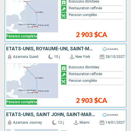
Boissons illimitées
Restauration raffinée
Pension complète
2 903 $CA
Pension complète
ÉTATS-UNIS, ROYAUME-UNI, SAINT-MARTIN, TORTOLA, PORTO RICO
Azamara Quest
10 j
New York
28/10/2027
Boissons illimitées
Restauration raffinée
Pension complète
2 903 $CA
Pension complète
ÉTATS-UNIS, SAINT JOHN, SAINT-MARTIN, ANTIGUA-ET-BARBUDA, MARTINIQUE, SAINT VINCENT-ET-LES-GRENADINES, GRENADE, BARBADE
Azamara Journey
12 j
Miami
14/01/2027