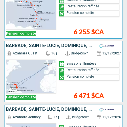
Restauration raffinée
Pension complète
6 255 $CA
Pension complète
BARBADE, SAINTE-LUCIE, DOMINIQUE, SAINT-MARTIN, TORTOLA, PORTO RICO, VIRGIN GORDA, ANTIGUA-ET-BARBUDA, ROYAUME-UNI, SAINT VINCENT-ET-LES-GRENADINES, GRENADE, TRINITÉ-ET-TOBAGO
Azamara Quest
16 j
Bridgetown
12/12/2027
Boissons illimitées
Restauration raffinée
Pension complète
6 471 $CA
Pension complète
BARBADE, SAINTE-LUCIE, DOMINIQUE, SAINT-MARTIN, PORTO RICO, ÉTATS-UNIS, VIRGIN GORDA, ANTIGUA-ET-BARBUDA, FRANCE, MARTINIQUE, TRINITÉ-ET-TOBAGO, SAINT VINCENT-ET-LES-GRENADINES
Azamara Journey
17 j
Bridgetown
12/12/2026