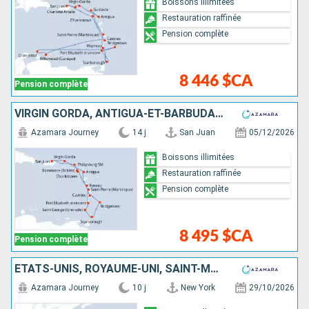
Boissons illimitées
Restauration raffinée
Pension complète
8 446 $CA
Pension complète
VIRGIN GORDA, ANTIGUA-ET-BARBUDA, MARTINIQUE, SAINT VINCENT-ET-LES-GRENADINES, GRENADE, TRINITÉ-ET-TOBAGO, BARBADE, SAINTE-LUCIE, DOMINIQUE, SAINT-MARTIN, PORTO RICO
Azamara Journey
14 j
San Juan
05/12/2026
Boissons illimitées
Restauration raffinée
Pension complète
8 495 $CA
Pension complète
ÉTATS-UNIS, ROYAUME-UNI, SAINT-MARTIN, TORTOLA, PORTO RICO
Azamara Journey
10 j
New York
29/10/2026