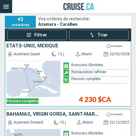
43
Vos critères de recherche :
Azamara - Caraïbes
croisières
Filtrer
Trier
ÉTATS-UNIS, MEXIQUE
Azamara Quest
12 j
Miami
22/03/2028
Boissons illimitées
Restauration raffinée
Pension complète
4 230 $CA
Pension complète
BAHAMAS, VIRGIN GORDA, SAINT-MARTIN, MARTINIQUE, SAINTE-LUCIE, BARBADE, PORTO RICO, ÉTATS-UNIS
Azamara Onward
15 j
Miami
22/12/2027
Boissons illimitées