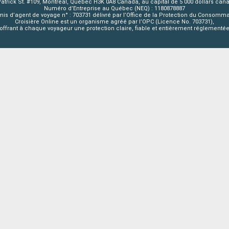
Patrick St. #109, Montréal, Québec H3K 0A8 Canada, au capital de 5 000 dollars can
Numéro d’Entreprise au Québec (NEQ) : 1180878887
is d’agent de voyage n° : 703731 délivré par l’Office de la Protection du Consomm
Croisière Online est un organisme agréé par l’OPC (Licence No. 703731),
offrant à chaque voyageur une protection claire, fiable et entièrement réglementé