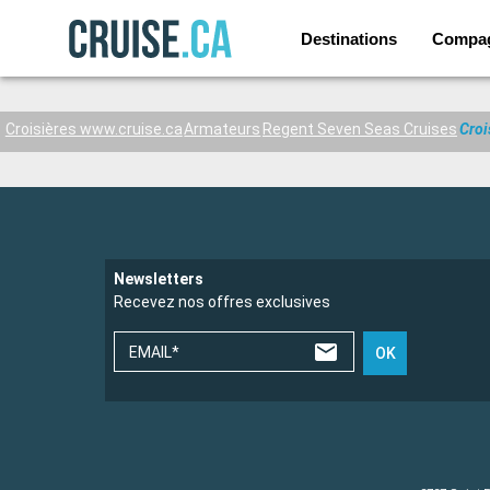
Destinations
Compag
Croisières www.cruise.ca
Armateurs
Regent Seven Seas Cruises
Croi
Newsletters
Recevez nos offres exclusives
EMAIL*
OK