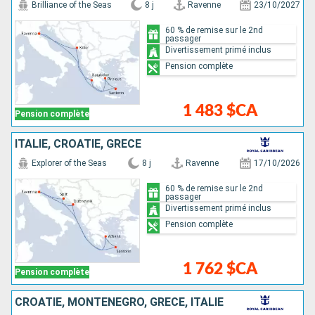
Brilliance of the Seas
8 j
Ravenne
23/10/2027
60 % de remise sur le 2nd
passager
Divertissement primé inclus
Pension complète
1 483 $CA
Pension complète
ITALIE, CROATIE, GRÈCE
Explorer of the Seas
8 j
Ravenne
17/10/2026
60 % de remise sur le 2nd
passager
Divertissement primé inclus
Pension complète
1 762 $CA
Pension complète
CROATIE, MONTÉNÉGRO, GRÈCE, ITALIE