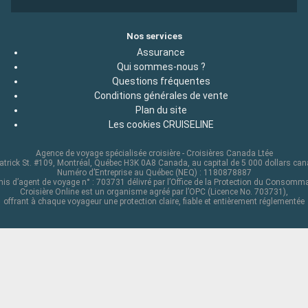
Nos services
Assurance
Qui sommes-nous ?
Questions fréquentes
Conditions générales de vente
Plan du site
Les cookies CRUISELINE
Agence de voyage spécialisée croisière - Croisières Canada Ltée
atrick St. #109, Montréal, Québec H3K 0A8 Canada, au capital de 5 000 dollars ca
Numéro d’Entreprise au Québec (NEQ) : 1180878887
is d’agent de voyage n° : 703731 délivré par l’Office de la Protection du Consomm
Croisière Online est un organisme agréé par l’OPC (Licence No. 703731),
offrant à chaque voyageur une protection claire, fiable et entièrement réglementée