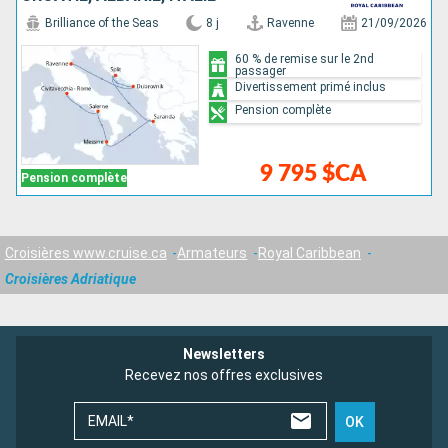
Brilliance of the Seas
8 j
Ravenne
21/09/2026
60 % de remise sur le 2nd
passager
Divertissement primé inclus
Pension complète
9 795 $CA
Pension complète
Croisières www.cruise.ca
Armateurs
Royal Caribbean
Croisières Adriatique
Newsletters
Recevez nos offres exclusives
EMAIL*
OK