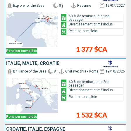
Explorer of the Seas
8 j
Ravenne
19/07/2027
60 % de remise sur le 2nd
passager
Divertissement primé inclus
Pension complète
1 377 $CA
Pension complète
ITALIE, MALTE, CROATIE
Brilliance of the Seas
8 j
Civitavecchia - Rome
19/10/2026
60 % de remise sur le 2nd
passager
Divertissement primé inclus
Pension complète
1 532 $CA
Pension complète
CROATIE, ITALIE, ESPAGNE