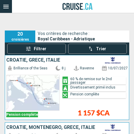
20
Vos critères de recherche :
Royal Caribbean - Adriatique
croisières
Filtrer
Trier
CROATIE, GRÈCE, ITALIE
Brilliance of the Seas
8 j
Ravenne
10/07/2027
60 % de remise sur le 2nd
passager
Divertissement primé inclus
Pension complète
1 157 $CA
Pension complète
CROATIE, MONTÉNÉGRO, GRÈCE, ITALIE