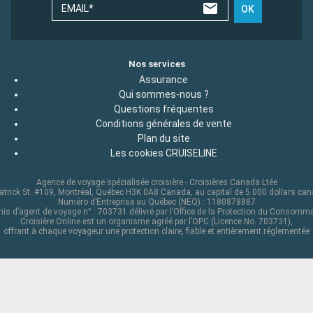
EMAIL*
OK
Nos services
Assurance
Qui sommes-nous ?
Questions fréquentes
Conditions générales de vente
Plan du site
Les cookies CRUISELINE
Agence de voyage spécialisée croisière - Croisières Canada Ltée
atrick St. #109, Montréal, Québec H3K 0A8 Canada, au capital de 5 000 dollars ca
Numéro d’Entreprise au Québec (NEQ) : 1180878887
is d’agent de voyage n° : 703731 délivré par l’Office de la Protection du Consomm
Croisière Online est un organisme agréé par l’OPC (Licence No. 703731),
offrant à chaque voyageur une protection claire, fiable et entièrement réglementée