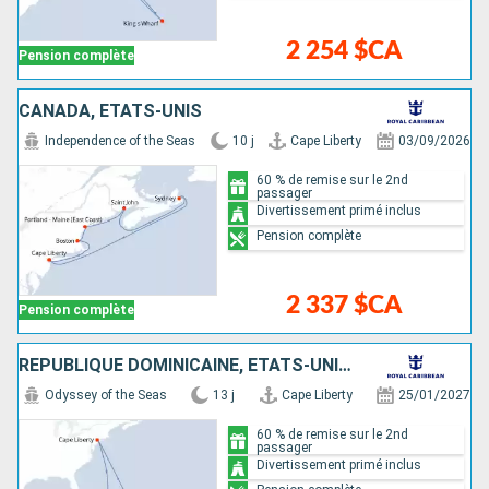
2 254 $CA
Pension complète
CANADA, ÉTATS-UNIS
Independence of the Seas
10 j
Cape Liberty
03/09/2026
60 % de remise sur le 2nd
passager
Divertissement primé inclus
Pension complète
2 337 $CA
Pension complète
RÉPUBLIQUE DOMINICAINE, ÉTATS-UNIS, ANTIGUA-ET-BARBUDA, SAINTE-LUCIE, SAINT-MARTIN
Odyssey of the Seas
13 j
Cape Liberty
25/01/2027
60 % de remise sur le 2nd
passager
Divertissement primé inclus