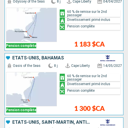
Odyssey of the Seas
8 j
Cape Liberty
04/04/2027
60 % de remise sur le 2nd
passager
Divertissement primé inclus
Pension complète
1 183 $CA
Pension complète
ÉTATS-UNIS, BAHAMAS
Oasis of the Seas
8 j
Cape Liberty
14/05/2027
60 % de remise sur le 2nd
passager
Divertissement primé inclus
Pension complète
1 300 $CA
Pension complète
ÉTATS-UNIS, SAINT-MARTIN, ANTIGUA-ET-BARBUDA, SAINT-CHRISTOPHE-ET-NIÉVÈS