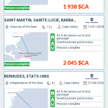
1 938 $CA
Pension complète
SAINT-MARTIN, SAINTE-LUCIE, BARBADE, SAINT-CHRISTOPHE-ET-NIÉVÈS, ÉTATS-UNIS
Odyssey of the Seas
12 j
Cape Liberty
13/01/2028
60 % de remise sur le 2nd
passager
Divertissement primé inclus
Pension complète
2 045 $CA
Pension complète
BERMUDES, ÉTATS-UNIS
Independence of the Seas
8 j
Cape Liberty
27/08/2026
60 % de remise sur le 2nd
passager
Divertissement primé inclus
Pension complète