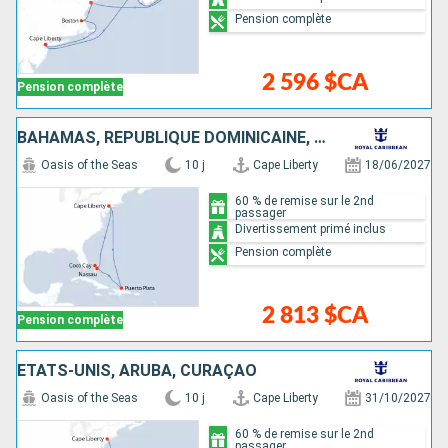
Pension complète
2 596 $CA
Pension complète
BAHAMAS, RÉPUBLIQUE DOMINICAINE, ÉTATS-UNIS
Oasis of the Seas
10 j
Cape Liberty
18/06/2027
60 % de remise sur le 2nd
passager
Divertissement primé inclus
Pension complète
2 813 $CA
Pension complète
ÉTATS-UNIS, ARUBA, CURAÇAO
Oasis of the Seas
10 j
Cape Liberty
31/10/2027
60 % de remise sur le 2nd
passager