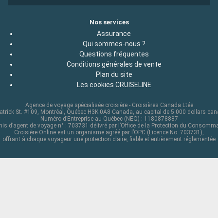
Nos services
Assurance
Qui sommes-nous ?
Questions fréquentes
Conditions générales de vente
Plan du site
Les cookies CRUISELINE
Agence de voyage spécialisée croisière - Croisières Canada Ltée
atrick St. #109, Montréal, Québec H3K 0A8 Canada, au capital de 5 000 dollars ca
Numéro d’Entreprise au Québec (NEQ) : 1180878887
is d’agent de voyage n° : 703731 délivré par l’Office de la Protection du Consomm
Croisière Online est un organisme agréé par l’OPC (Licence No. 703731),
offrant à chaque voyageur une protection claire, fiable et entièrement réglementée