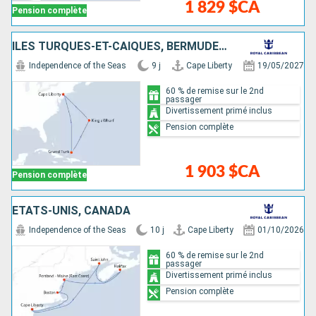
1 829 $CA
Pension complète
ÎLES TURQUES-ET-CAÏQUES, BERMUDES, ÉTATS-UNIS
Independence of the Seas
9 j
Cape Liberty
19/05/2027
60 % de remise sur le 2nd
passager
Divertissement primé inclus
Pension complète
1 903 $CA
Pension complète
ÉTATS-UNIS, CANADA
Independence of the Seas
10 j
Cape Liberty
01/10/2026
60 % de remise sur le 2nd
passager
Divertissement primé inclus
Pension complète