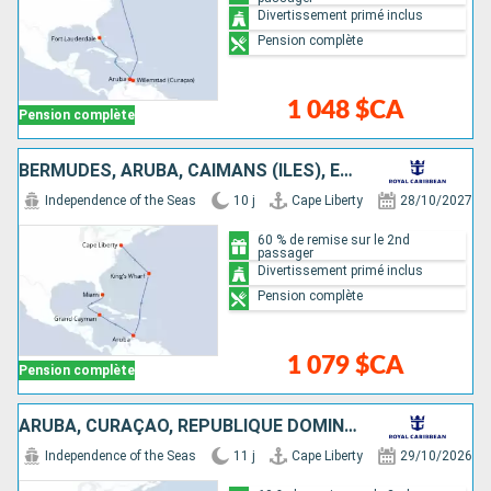
Divertissement primé inclus
Pension complète
1 048 $CA
Pension complète
BERMUDES, ARUBA, CAÏMANS (ÎLES), ÉTATS-UNIS
Independence of the Seas
10 j
Cape Liberty
28/10/2027
60 % de remise sur le 2nd
passager
Divertissement primé inclus
Pension complète
1 079 $CA
Pension complète
ARUBA, CURAÇAO, RÉPUBLIQUE DOMINICAINE, ÉTATS-UNIS
Independence of the Seas
11 j
Cape Liberty
29/10/2026