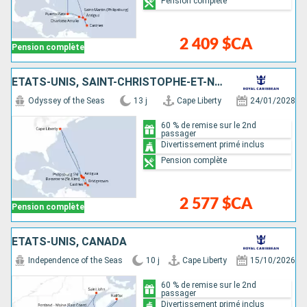
Pension complète
2 409 $CA
Pension complète
ÉTATS-UNIS, SAINT-CHRISTOPHE-ET-NIÉVÈS, ANTIGUA-ET-BARBUDA, BARBADE, SAINTE-LUCIE, SAINT-MARTIN
Odyssey of the Seas
13 j
Cape Liberty
24/01/2028
60 % de remise sur le 2nd
passager
Divertissement primé inclus
Pension complète
2 577 $CA
Pension complète
ÉTATS-UNIS, CANADA
Independence of the Seas
10 j
Cape Liberty
15/10/2026
60 % de remise sur le 2nd
passager
Divertissement primé inclus