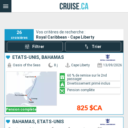
26
Vos critères de recherche :
Royal Caribbean - Cape Liberty
croisières
Filtrer
Trier
ÉTATS-UNIS, BAHAMAS
Oasis of the Seas
8 j
Cape Liberty
13/09/2026
60 % de remise sur le 2nd
passager
Divertissement primé inclus
Pension complète
825 $CA
Pension complète
BAHAMAS, ÉTATS-UNIS