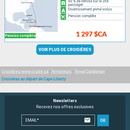
60 % de remise sur le 2nd
passager
Divertissement primé inclus
Pension complète
1 297 $CA
Pension complète
VOIR PLUS DE CROISIÈRES
Croisières www.cruise.ca
Armateurs
Royal Caribbean
Croisières au départ de Cape Liberty
Newsletters
Recevez nos offres exclusives
EMAIL*
OK