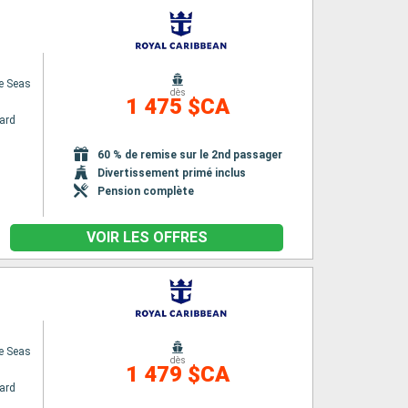
e Seas
dès
1 475 $CA
ard
60 % de remise sur le 2nd passager
Divertissement primé inclus
Pension complète
VOIR LES OFFRES
e Seas
dès
1 479 $CA
ard