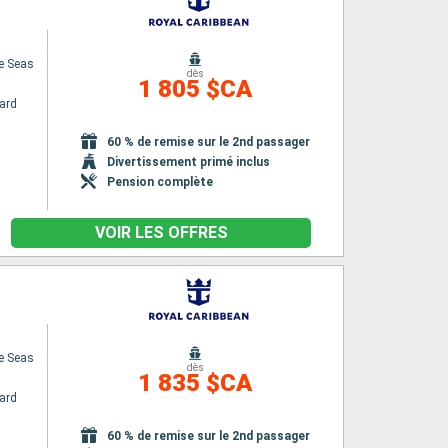
e Seas
dès
1 805 $CA
ard
60 % de remise sur le 2nd passager
Divertissement primé inclus
Pension complète
VOIR LES OFFRES
e Seas
dès
1 835 $CA
ard
60 % de remise sur le 2nd passager