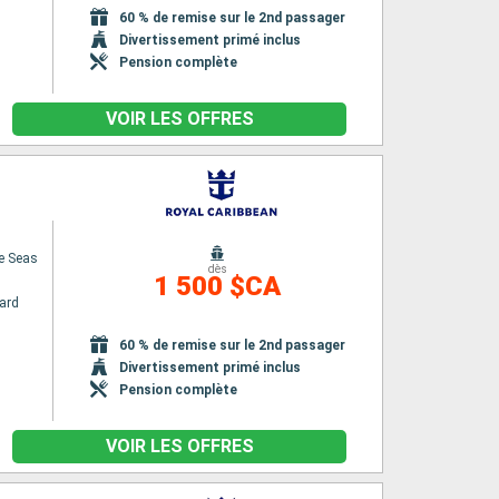
60 % de remise sur le 2nd passager
Divertissement primé inclus
Pension complète
VOIR LES OFFRES
e Seas
dès
1 500 $CA
ard
60 % de remise sur le 2nd passager
Divertissement primé inclus
Pension complète
VOIR LES OFFRES