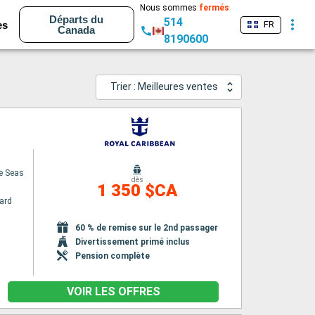
Nous sommes
fermés
Départs du
514
es
FR
Canada
8190600
Trier : Meilleures ventes
e Seas
dès
1 350 $CA
ard
60 % de remise sur le 2nd passager
Divertissement primé inclus
Pension complète
VOIR LES OFFRES