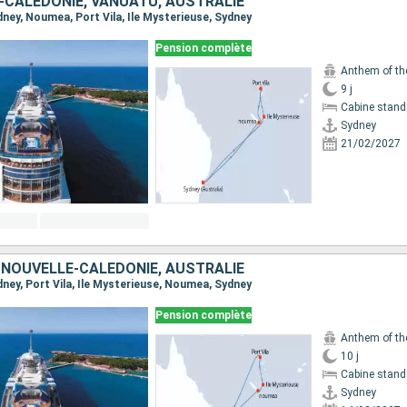
-CALÉDONIE, VANUATU, AUSTRALIE
ydney, Noumea, Port Vila, Ile Mysterieuse, Sydney
Pension complète
Anthem of th
9 j
Cabine stand
Sydney
21/02/2027
 NOUVELLE-CALÉDONIE, AUSTRALIE
ydney, Port Vila, Ile Mysterieuse, Noumea, Sydney
Pension complète
Anthem of th
10 j
Cabine stand
Sydney