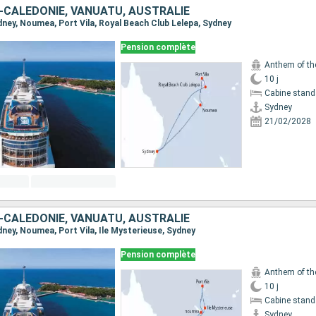
-CALÉDONIE, VANUATU, AUSTRALIE
ydney, Noumea, Port Vila, Royal Beach Club Lelepa, Sydney
Pension complète
Anthem of th
10 j
Cabine stand
Sydney
21/02/2028
-CALÉDONIE, VANUATU, AUSTRALIE
ydney, Noumea, Port Vila, Ile Mysterieuse, Sydney
Pension complète
Anthem of th
10 j
Cabine stand
Sydney