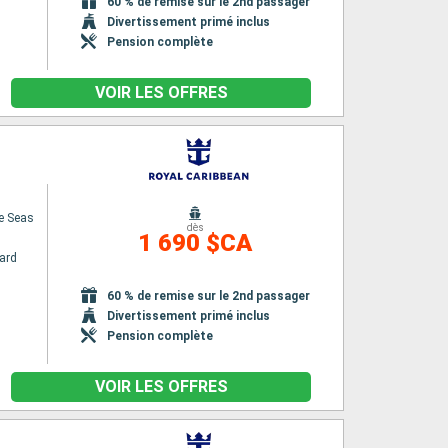
60 % de remise sur le 2nd passager
Divertissement primé inclus
Pension complète
VOIR LES OFFRES
e Seas
dès
1 690 $CA
ard
60 % de remise sur le 2nd passager
Divertissement primé inclus
Pension complète
VOIR LES OFFRES