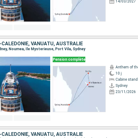
14/03/2027
-CALÉDONIE, VANUATU, AUSTRALIE
ydney, Noumea, Ile Mysterieuse, Port Vila, Sydney
Pension complète
Anthem of th
10 j
Cabine stand
Sydney
23/11/2026
-CALÉDONIE, VANUATU, AUSTRALIE