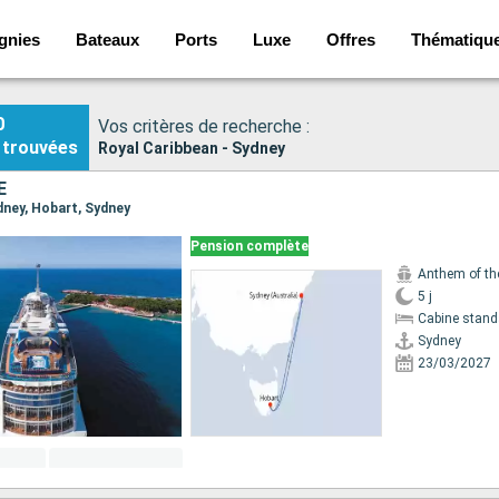
gnies
Bateaux
Ports
Luxe
Offres
Thématiqu
0
Vos critères de recherche :
trouvées
Royal Caribbean - Sydney
E
ydney, Hobart, Sydney
Pension complète
Anthem of th
5 j
Cabine stand
Sydney
23/03/2027