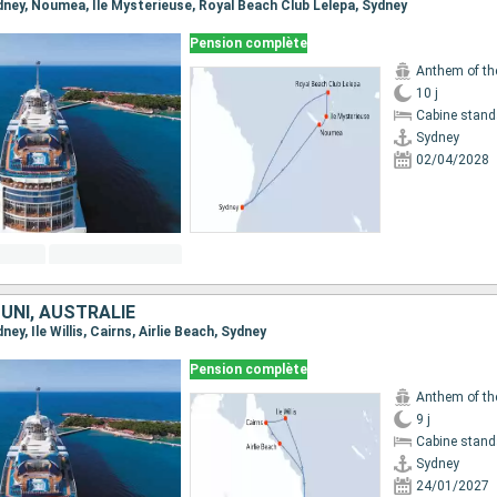
Sydney, Noumea, Ile Mysterieuse, Royal Beach Club Lelepa, Sydney
Pension complète
Anthem of th
10 j
Cabine stand
Sydney
02/04/2028
UNI, AUSTRALIE
dney, Ile Willis, Cairns, Airlie Beach, Sydney
Pension complète
Anthem of th
9 j
Cabine stand
Sydney
24/01/2027