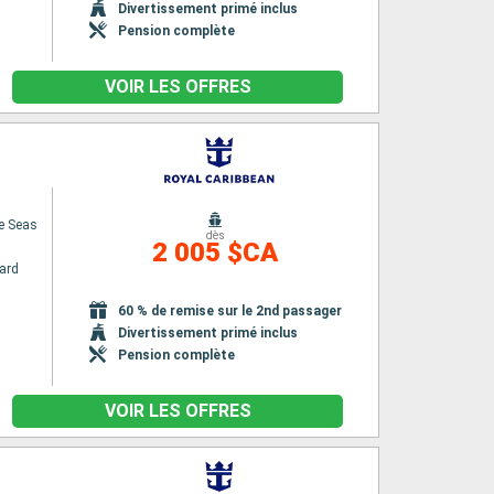
Divertissement primé inclus
Pension complète
VOIR LES OFFRES
e Seas
dès
2 005 $CA
ard
60 % de remise sur le 2nd passager
Divertissement primé inclus
Pension complète
VOIR LES OFFRES