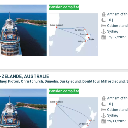
Pension complète
Anthem of th
10 j
Cabine stand
Sydney
12/02/2027
-ZÉLANDE, AUSTRALIE
Sydney, Picton, Christchurch, Dunedin, Dusky sound, Doubtfoul, Milford sound,
Pension complète
Anthem of th
10 j
Cabine stand
Sydney
29/11/2027