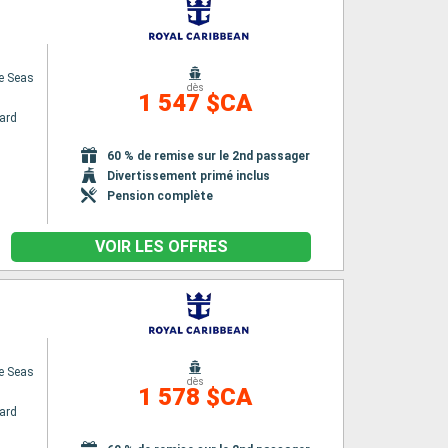
e Seas
dès
1 547 $CA
ard
60 % de remise sur le 2nd passager
Divertissement primé inclus
Pension complète
VOIR LES OFFRES
e Seas
dès
1 578 $CA
ard