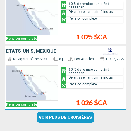
60 % de remise sur le 2nd
passager
Divertissement primé inclus
Pension complète
1 025 $CA
Pension complète
ÉTATS-UNIS, MEXIQUE
Navigator of the Seas
8 j
Los Angeles
10/12/2027
60 % de remise sur le 2nd
passager
Divertissement primé inclus
Pension complète
1 026 $CA
Pension complète
VOIR PLUS DE CROISIÈRES