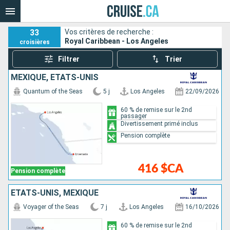
33
Vos critères de recherche :
Royal Caribbean - Los Angeles
croisières
Filtrer
Trier
MEXIQUE, ÉTATS-UNIS
Quantum of the Seas
5 j
Los Angeles
22/09/2026
60 % de remise sur le 2nd
passager
Divertissement primé inclus
Pension complète
416 $CA
Pension complète
ÉTATS-UNIS, MEXIQUE
Voyager of the Seas
7 j
Los Angeles
16/10/2026
60 % de remise sur le 2nd