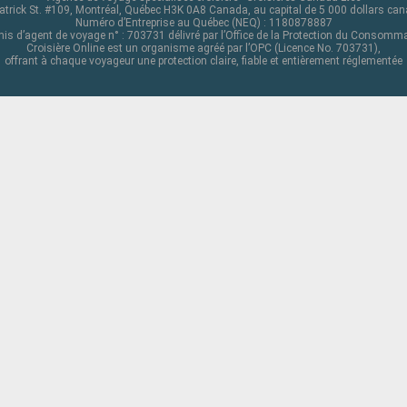
atrick St. #109, Montréal, Québec H3K 0A8 Canada, au capital de 5 000 dollars ca
Numéro d’Entreprise au Québec (NEQ) : 1180878887
is d’agent de voyage n° : 703731 délivré par l’Office de la Protection du Consomm
Croisière Online est un organisme agréé par l’OPC (Licence No. 703731),
offrant à chaque voyageur une protection claire, fiable et entièrement réglementée