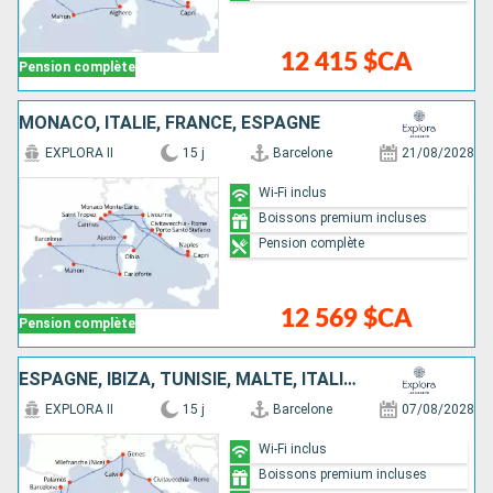
12 415 $CA
Pension complète
MONACO, ITALIE, FRANCE, ESPAGNE
EXPLORA II
15 j
Barcelone
21/08/2028
Wi-Fi inclus
Boissons premium incluses
Pension complète
12 569 $CA
Pension complète
ESPAGNE, IBIZA, TUNISIE, MALTE, ITALIE, FRANCE, MAJORQUE
EXPLORA II
15 j
Barcelone
07/08/2028
Wi-Fi inclus
Boissons premium incluses