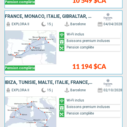
10 549 $CA
Pension complète
FRANCE, MONACO, ITALIE, GIBRALTAR, MAJORQUE, ESPAGNE
EXPLORA II
15 j
Barcelone
04/04/2028
Wi-Fi inclus
Boissons premium incluses
Pension complète
11 194 $CA
Pension complète
IBIZA, TUNISIE, MALTE, ITALIE, FRANCE, ESPAGNE
EXPLORA II
15 j
Barcelone
02/10/2028
Wi-Fi inclus
Boissons premium incluses
Pension complète