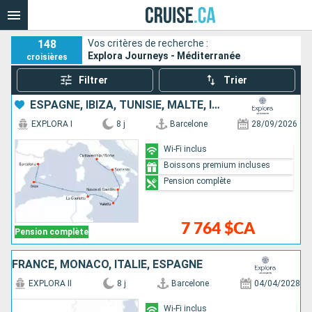
148
Vos critères de recherche :
Explora Journeys - Méditerranée
croisières
Filtrer
Trier
ESPAGNE, IBIZA, TUNISIE, MALTE, ITALIE
EXPLORA I
8 j
Barcelone
28/09/2026
Wi-Fi inclus
Boissons premium incluses
Pension complète
7 764 $CA
Pension complète
FRANCE, MONACO, ITALIE, ESPAGNE
EXPLORA II
8 j
Barcelone
04/04/2028
Wi-Fi inclus