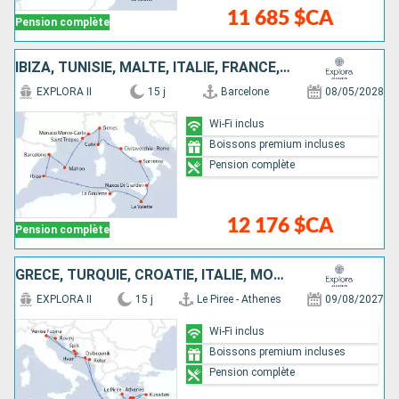
11 685 $CA
Pension complète
IBIZA, TUNISIE, MALTE, ITALIE, FRANCE, MONACO, ESPAGNE
EXPLORA II
15 j
Barcelone
08/05/2028
Wi-Fi inclus
Boissons premium incluses
Pension complète
12 176 $CA
Pension complète
GRÈCE, TURQUIE, CROATIE, ITALIE, MONTÉNÉGRO
EXPLORA II
15 j
Le Piree - Athenes
09/08/2027
Wi-Fi inclus
Boissons premium incluses
Pension complète