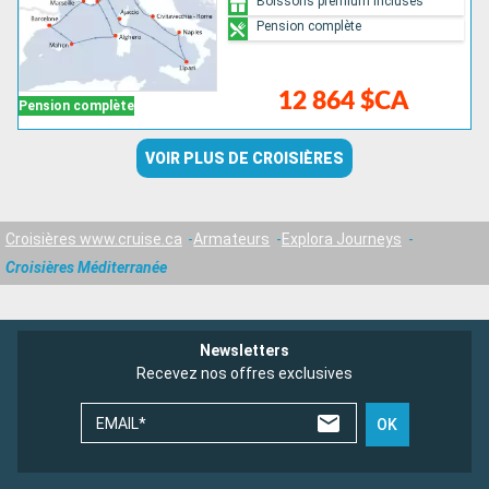
Boissons premium incluses
Pension complète
12 864 $CA
Pension complète
VOIR PLUS DE CROISIÈRES
Croisières www.cruise.ca
Armateurs
Explora Journeys
Croisières Méditerranée
Newsletters
Recevez nos offres exclusives
EMAIL*
OK