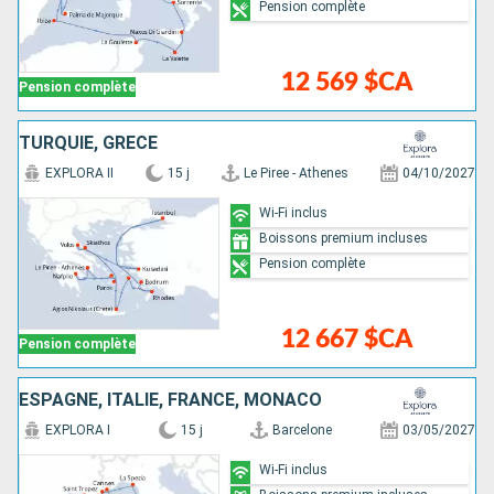
Pension complète
12 569 $CA
Pension complète
TURQUIE, GRÈCE
EXPLORA II
15 j
Le Piree - Athenes
04/10/2027
Wi-Fi inclus
Boissons premium incluses
Pension complète
12 667 $CA
Pension complète
ESPAGNE, ITALIE, FRANCE, MONACO
EXPLORA I
15 j
Barcelone
03/05/2027
Wi-Fi inclus