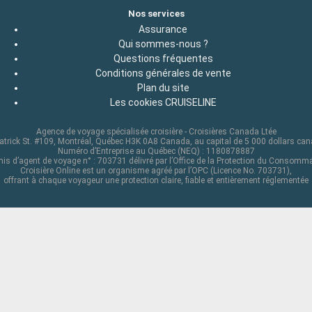
Nos services
Assurance
Qui sommes-nous ?
Questions fréquentes
Conditions générales de vente
Plan du site
Les cookies CRUISELINE
Agence de voyage spécialisée croisière - Croisières Canada Ltée
atrick St. #109, Montréal, Québec H3K 0A8 Canada, au capital de 5 000 dollars ca
Numéro d’Entreprise au Québec (NEQ) : 1180878887
is d’agent de voyage n° : 703731 délivré par l’Office de la Protection du Consomm
Croisière Online est un organisme agréé par l’OPC (Licence No. 703731),
offrant à chaque voyageur une protection claire, fiable et entièrement réglementée