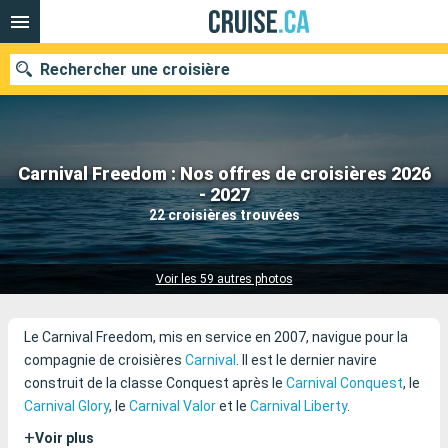
Rechercher une croisière
Carnival Freedom : Nos offres de croisières 2026
Nos destinations
- 2027
22 croisières trouvées
Mois de départ
Ports
Compagnies
Voir les 59 autres photos
Rechercher
Le Carnival Freedom, mis en service en 2007, navigue pour la
compagnie de croisières
Carnival
. Il est le dernier navire
construit de la classe Conquest après le
Carnival Conquest
, le
Carnival Glory
, le
Carnival Valor
et le
Carnival Liberty
.
+
Voir plus