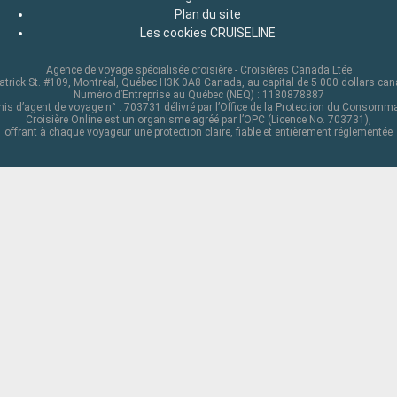
Plan du site
Les cookies CRUISELINE
Agence de voyage spécialisée croisière - Croisières Canada Ltée
atrick St. #109, Montréal, Québec H3K 0A8 Canada, au capital de 5 000 dollars ca
Numéro d’Entreprise au Québec (NEQ) : 1180878887
is d’agent de voyage n° : 703731 délivré par l’Office de la Protection du Consomm
Croisière Online est un organisme agréé par l’OPC (Licence No. 703731),
offrant à chaque voyageur une protection claire, fiable et entièrement réglementée