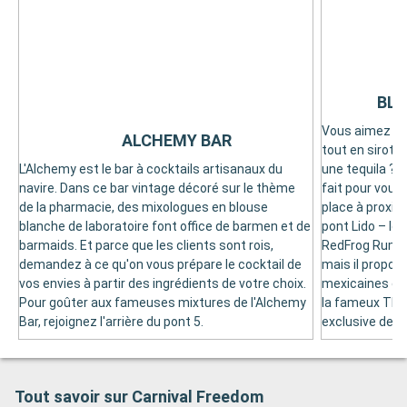
BLU
Vous aimez vou
ALCHEMY BAR
tout en sirota
L'Alchemy est le bar à cocktails artisanaux du
une tequila ? L
navire. Dans ce bar vintage décoré sur le thème
fait pour vous.
de la pharmacie, des mixologues en blouse
place à proxim
blanche de laboratoire font office de barmen et de
pont Lido – le 
barmaids. Et parce que les clients sont rois,
RedFrog Rum Bar
demandez à ce qu'on vous prépare le cocktail de
mais il propo
vos envies à partir des ingrédients de votre choix.
mexicaines et 
Pour goûter aux fameuses mixtures de l'Alchemy
la fameux Thir
Bar, rejoignez l'arrière du pont 5.
exclusive de l
Tout savoir sur Carnival Freedom