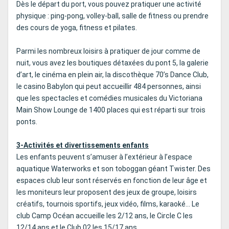
Dès le départ du port, vous pouvez pratiquer une activité
physique : ping-pong, volley-ball, salle de fitness ou prendre
des cours de yoga, fitness et pilates.
Parmi les nombreux loisirs à pratiquer de jour comme de
nuit, vous avez les boutiques détaxées du pont 5, la galerie
d’art, le cinéma en plein air, la discothèque 70’s Dance Club,
le casino Babylon qui peut accueillir 484 personnes, ainsi
que les spectacles et comédies musicales du Victoriana
Main Show Lounge de 1400 places qui est réparti sur trois
ponts.
3-Activités et divertissements enfants
Les enfants peuvent s’amuser à l’extérieur à l’espace
aquatique Waterworks et son toboggan géant Twister. Des
espaces club leur sont réservés en fonction de leur âge et
les moniteurs leur proposent des jeux de groupe, loisirs
créatifs, tournois sportifs, jeux vidéo, films, karaoké… Le
club Camp Océan accueille les 2/12 ans, le Circle C les
12/14 ans et le Club 02 les 15/17 ans.