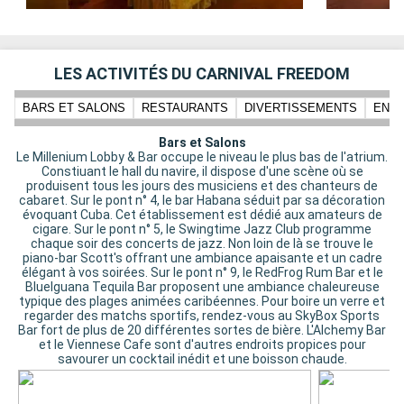
LES ACTIVITÉS DU CARNIVAL FREEDOM
BARS ET SALONS
RESTAURANTS
DIVERTISSEMENTS
ENFA
Bars et Salons
Le Millenium Lobby & Bar occupe le niveau le plus bas de l'atrium.
Constiuant le hall du navire, il dispose d'une scène où se
produisent tous les jours des musiciens et des chanteurs de
cabaret. Sur le pont n° 4, le bar Habana séduit par sa décoration
évoquant Cuba. Cet établissement est dédié aux amateurs de
cigare. Sur le pont n° 5, le Swingtime Jazz Club programme
chaque soir des concerts de jazz. Non loin de là se trouve le
piano-bar Scott's offrant une ambiance apaisante et un cadre
élégant à vos soirées. Sur le pont n° 9, le RedFrog Rum Bar et le
BlueIguana Tequila Bar proposent une ambiance chaleureuse
typique des plages animées caribéennes. Pour boire un verre et
regarder des matchs sportifs, rendez-vous au SkyBox Sports
Bar fort de plus de 20 différentes sortes de bière. L'Alchemy Bar
et le Viennese Cafe sont d'autres endroits propices pour
savourer un cocktail inédit et une boisson chaude.