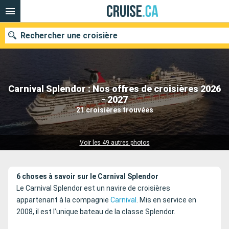
Rechercher une croisière
Carnival Splendor : Nos offres de croisières 2026
Nos destinations
- 2027
21 croisières trouvées
Mois de départ
Ports
Compagnies
Voir les 49 autres photos
Rechercher
6 choses à savoir sur le Carnival Splendor
Le Carnival Splendor est un navire de croisières
appartenant à la compagnie
Carnival
. Mis en service en
2008, il est l’unique bateau de la classe Splendor.