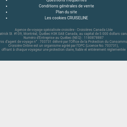
Conditions générales de vente
Plan du site
Les cookies CRUISELINE
Agence de voyage spécialisée croisière - Croisières Canada Ltée
atrick St. #109, Montréal, Québec H3K 0A8 Canada, au capital de 5 000 dollars ca
Numéro d’Entreprise au Québec (NEQ) : 1180878887
is d’agent de voyage n° : 703731 délivré par l’Office de la Protection du Consomm
Croisière Online est un organisme agréé par l’OPC (Licence No. 703731),
offrant à chaque voyageur une protection claire, fiable et entièrement réglementée